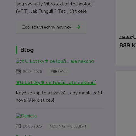
jsou vyvinuty Vibrotaktilní technologii
(VTT). Jak Fungují ? Tec...
číst celé
Zobrazit všechny novinky
Fialový
889 K
Blog
20.04.2026
PŘÍBĚHY...
⚜️U Lottky⚜️ se loučí… ale nekončí
Když se kapitola uzavírá… aby mohla začít
nová 🩷💫
číst celé
18.06.2025
NOVINKY ⚜️U Lottky⚜️