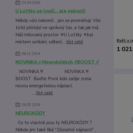
20.04.2026
U Lottky se loučí… ale nekončí
Někdy věci nekončí… jen se proměňují. Vše
totiž přichází ve správný čas, a tak jak má.
Náš milovaný prostor ⚜️U Lottky ⚜️byl
Květ v 
místem setkání, sdílení,...
číst celé
1 021
08.11.2024
NOVINKA v Neurokódech ⚡BOOST ⚡
NOVINKA !!! NOVINKA !!!
BOOST Buďte První, kdo zažije zcela
novou energetickou náplast.
...
číst celé
28.05.2024
NEUROKÓDY
Co to vlastně jsou ty NEUROKÓDY..?
Někdo jim také říká "Zázračné náplasti" ,