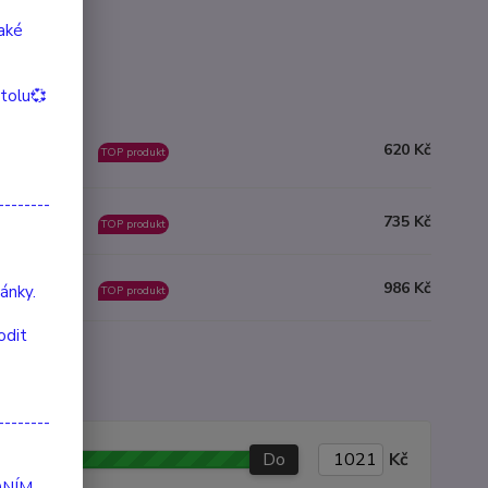
také
itolu💞
620 Kč
ní skladem
TOP produkt
--------
735 Kč
ladem 1 ks
TOP produkt
986 Kč
prodáno
ánky.
TOP produkt
odit
--------
Do
Kč