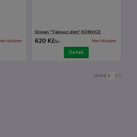
Stojan "Tekoucí dým" KONVICE
620 Kč
ení skladem
Není skladem
/
ks
Detail
strana
z 1