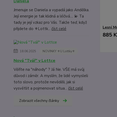
Daniela
Jmenuje se Daniela a vypadá jako Andělka.
Její energie je tak klidná a léčivá.... 💫 Ta
tady je její vzkaz pro Vás. Takže teď, když
Lesní M
přijdete do ⚜️Lottk...
číst celé
885 K
18.06.2025
NOVINKY ⚜️U Lottky⚜️
Nová "Tvář" v Lottce
Věříte na "náhody" ? Já Ne. VŠE má svůj
důvod i záměr. A myslím, že lidé vymysleli
toto slovo, protože nevěděli, jak si
vysvětlit a pojmenovat situa...
číst celé
Zobrazit všechny články