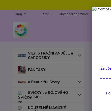
Blog
O mě .....
Obchodní podmínky
Kontakty
Úvod
VÍLY, STRÁŽNÍ ANDĚLÉ a
ČARODĚJKY
Stoj
Za vše
FANTASY
-------
a Beautiful Story
byly spec
SVÍČKY ze SÓJOVÉHO
Pos
Hořící kuž
VOSKU
Kouř proc
KOUZELNÉ MAGICKÉ