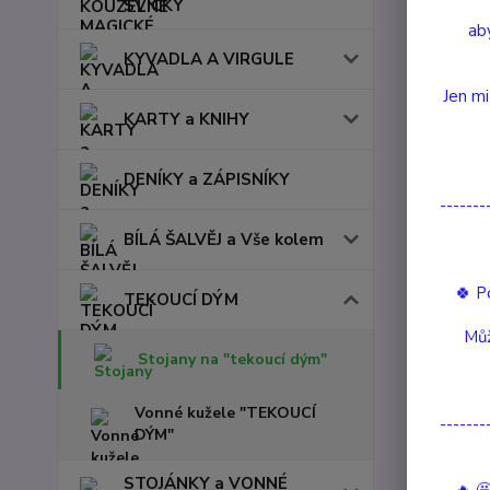
kužele.
SVÍČKY
aby
KYVADLA A VIRGULE
Nejpro
Jen mi
KARTY a KNIHY
1.
DENÍKY a ZÁPISNÍKY
-------
2.
BÍLÁ ŠALVĚJ a Vše kolem
3.
🍀 P
TEKOUCÍ DÝM
Můž
Stojany na "tekoucí dým"
Vonné kužele "TEKOUCÍ
-------
DÝM"
Cena:
STOJÁNKY a VONNÉ