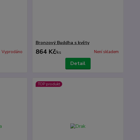
Bronzový Buddha s květy
864 Kč
Vyprodáno
Není skladem
/
ks
Detail
TOP produkt