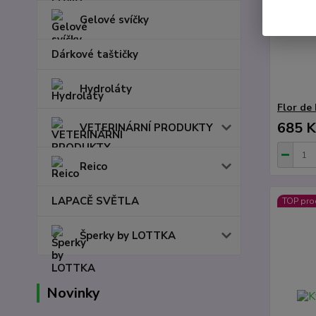
Gelové svíčky
Dárkové taštičky
Hydroláty
Flor de
685 K
VETERINÁRNÍ PRODUKTY
Reico
LAPACĚ SVĚTLA
TOP pro
Šperky by LOTTKA
Novinky