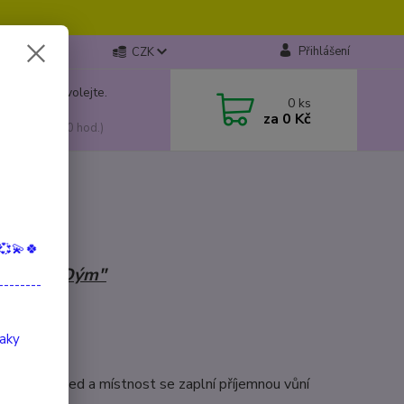
Přihlášení
CZK
 si rady? Zavolejte.
0
ks
799 149
za
0 Kč
, 10:00-15:00 hod.)
💞💫🍀
"Tekoucí Dým"
--------
taky
přiláká pohled a místnost se zaplní příjemnou vůní