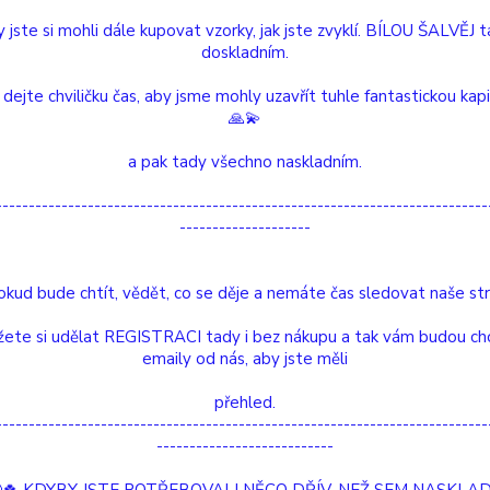
 jste si mohli dále kupovat vzorky, jak jste zvyklí. BÍLOU ŠALVĚJ 
doskladním.
dávanější
 dejte chviličku čas, aby jsme mohly uzavřít tuhle fantastickou kap
🙏💫
Stojan "Tekoucí dým" KONVICE
Ne
a pak tady všechno naskladním.
---------------------------------------------------------------------------
Čajový Vodopád
Sk
--------------------
Stojan “Tekoucí Dým“
Drak
Vy
okud bude chtít, vědět, co se děje a nemáte čas sledovat naše str
VÁŠ OBLÍBENÝ
ete si udělat REGISTRACI tady i bez nákupu a tak vám budou ch
zobrazit více produktů
emaily od nás, aby jste měli
přehled.
---------------------------------------------------------------------------
---------------------------
Kč
Od