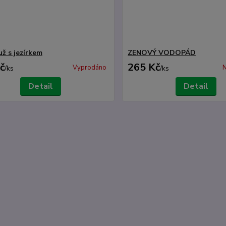
už s jezírkem
ZENOVÝ VODOPÁD
č
265 Kč
Vyprodáno
N
/
ks
/
ks
Detail
Detail