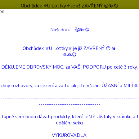
Obchůdek ⚜️U Lottky⚜️ je již ZAVŘENÝ 😔💫💞
Naši drazí.....🥰💫💞
Nevíte
Hledat
604 
(Po-Pá
Obchůdek ⚜️U Lottky⚜️ je již ZAVŘENÝ 😔 💫
🙏🙏💞
TEKOUCÍ DÝM
Stojany na "tekoucí dým"
DĚKUJEME OBROVSKY MOC, za VAŠI PODPORU po celé 3 roky.
any na "tekoucí dým"
chny rozhovory, za sezení a za to jak jste všichni ÚŽASNÍ a MILÍ.
Stojany na Vonné Kužele 
---------------------------------------------------------------------------
---------------------------------
iálně navrženy pro Vonné Kužele "Tekoucí Dým".
tupně sem budu dávat produkty, které ještě zůstaly v krámku a 
el vytváří kouř, který je těžší než vzduch.
udělám sekci
hází otvory stojanu a tím vytváří efekt "tekoucího dýmu". Efekt 
VYKUŘOVADLA,