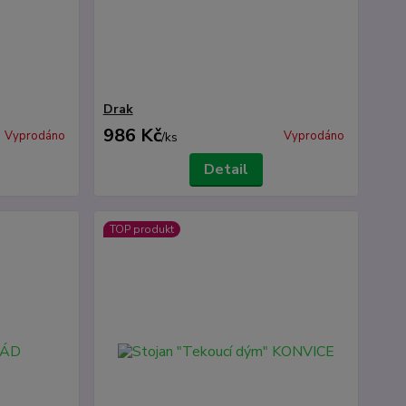
Drak
986 Kč
Vyprodáno
Vyprodáno
/
ks
Detail
TOP produkt