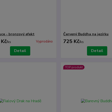
ruce - bronzový efekt
Červený Buddha na jezírku
 Kč
725 Kč
Vyprodáno
/
ks
/
ks
Detail
Detail
TOP produkt