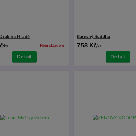
 Drak na Hradě
Barevný Buddha
č
758 Kč
Není skladem
/
ks
/
ks
Detail
Detail