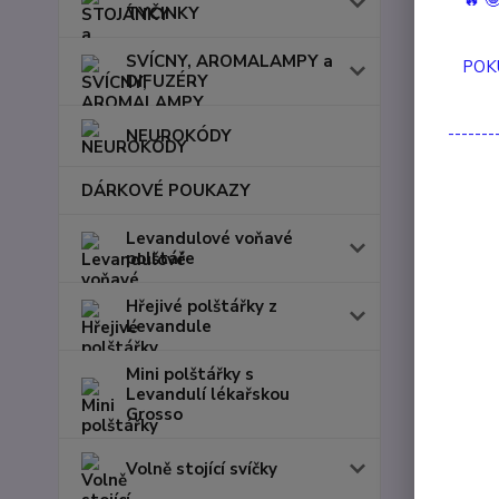
🔥 
TYČINKY
Skl
SVÍCNY, AROMALAMPY a
POK
DIFUZÉRY
-------
NEUROKÓDY
DÁRKOVÉ POUKAZY
Nejnov
Levandulové voňavé
polštáře
Zobrazuji 
Hřejivé polštářky z
Levandule
Novinka
Mini polštářky s
Levandulí lékařskou
Grosso
Volně stojící svíčky