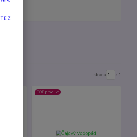
NÍM,
produkt
TE Z
y
--------
strana
z 1
TOP produkt