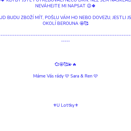
🤩🍀 KDYBY JSTE POTŘEBOVALI NĚCO DŘÍV, NEŽ SEM NASKLAD
NEVÁHEJTE MI NAPSAT 😉🍀
adem
Novinka
Akce
Doprava ZDARMA
TOP 
UD BUDU ZBOŽÍ MÍT, POŠLU VÁM HO NEBO DOVEZU, JESTLI JS
OKOLÍ BEROUNA 🤩🥰
Upřesnit parametr
---------------------------------------------------------------------------
-----
ější
Nejlevnější
Nejdražší
💞🤩🥰💫🔥
1-12 z 12
Máme Vás rády 🩷 Sara & Ren 🩷
TOP produkt
Novinka
⚜️U Lottky⚜️