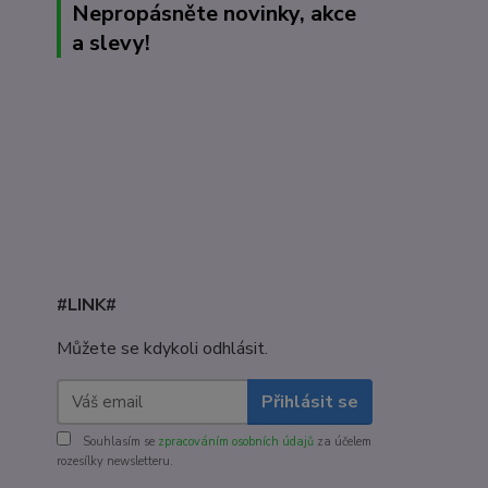
Nepropásněte novinky, akce
a slevy!
#LINK#
Můžete se kdykoli odhlásit.
Přihlásit se
Souhlasím se
zpracováním osobních údajů
za účelem
rozesílky newsletteru.