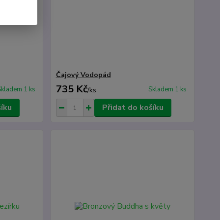
Čajový Vodopád
735 Kč
Skladem 1 ks
Skladem 1 ks
/
ks
šíku
Přidat do košíku