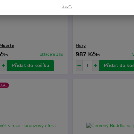
Zavřít
 Muerte
Hory
č
987 Kč
Skladem 1 ks
/
ks
/
ks
Přidat do košíku
Přidat do ko
dukt