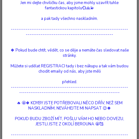
Jen mi dejte chviličku čas, aby jsme mohly uzavřít tuhle
fantastickou kapitolu💞🙏💫
a pak tady všechno naskladním.
---------------------------------------------------------------
-----------------------------------------------
🍀 Pokud bude chtít, vědět, co se děje a nemáte čas sledovat naše
stránky.
20
.
04
.
2026
PŘÍBĚHY...
Můžete si udělat REGISTRACI tady i bez nákupu a tak vám budou
chodit emaily od nás, aby jste měli
⚜️U Lottky⚜️ se loučí… ale nekončí
Když se kapitola uzavírá… aby mohla začít nová 🩷💫
číst celé
přehled.
---------------------------------------------------------------
------------------------------------------------------
🔥 🤩🍀 KDYBY JSTE POTŘEBOVALI NĚCO DŘÍV, NEŽ SEM
NASKLADNÍM, NEVÁHEJTE MI NAPSAT 😉🍀
POKUD BUDU ZBOŽÍ MÍT, POŠLU VÁM HO NEBO DOVEZU,
JESTLI JSTE Z OKOLÍ BEROUNA 🤩🥰
---------------------------------------------------------------