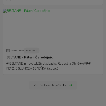
29
.
04
.
2025
RITUÁLY
BELTANE - Pálení Čarodějnic
🌟BELTANE 🔥- svátek Života, Lásky, Radosti a Ohně🔥🌱💖🌟
KDYŽ JE SLUNCE v 15° BÝKA
číst celé
Zobrazit všechny články