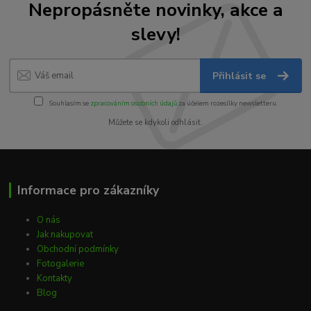
Nepropásněte novinky, akce a
slevy!
Přihlásit se
Souhlasím se
zpracováním osobních údajů
za účelem rozesílky newsletteru.
Můžete se kdykoli odhlásit.
Informace pro zákazníky
O nás
Jak nakupovat
Obchodní podmínky
Fotogalerie
Kontakty
Blog