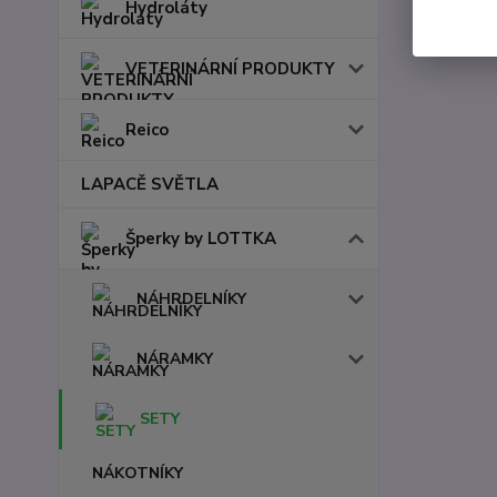
Hydroláty
VETERINÁRNÍ PRODUKTY
Reico
LAPACĚ SVĚTLA
Šperky by LOTTKA
NÁHRDELNÍKY
NÁRAMKY
SETY
NÁKOTNÍKY