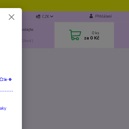
Přihlášení
CZK
 si rady? Zavolejte.
0
ks
799 149
za
0 Kč
, 10:00-15:00 hod.)
💞💫🍀
--------
taky