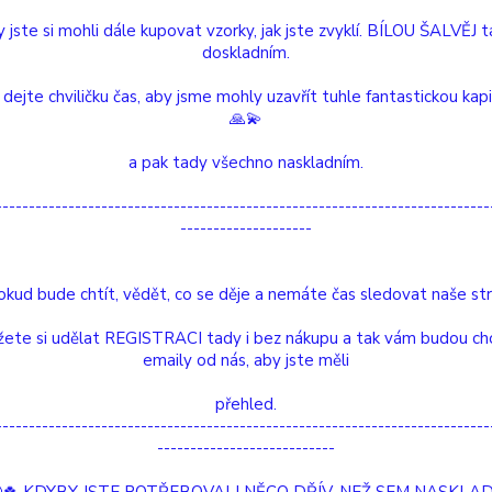
 jste si mohli dále kupovat vzorky, jak jste zvyklí. BÍLOU ŠALVĚJ 
doskladním.
 dejte chviličku čas, aby jsme mohly uzavřít tuhle fantastickou kap
🙏💫
a pak tady všechno naskladním.
---------------------------------------------------------------------------
--------------------
okud bude chtít, vědět, co se děje a nemáte čas sledovat naše str
ete si udělat REGISTRACI tady i bez nákupu a tak vám budou ch
emaily od nás, aby jste měli
přehled.
---------------------------------------------------------------------------
---------------------------