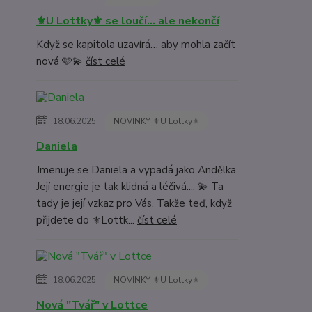
⚜️U Lottky⚜️ se loučí… ale nekončí
Když se kapitola uzavírá… aby mohla začít
nová 🩷💫
číst celé
18.06.2025
NOVINKY ⚜️U Lottky⚜️
Daniela
Jmenuje se Daniela a vypadá jako Andělka.
Její energie je tak klidná a léčivá.... 💫 Ta
tady je její vzkaz pro Vás. Takže teď, když
přijdete do ⚜️Lottk...
číst celé
18.06.2025
NOVINKY ⚜️U Lottky⚜️
Nová "Tvář" v Lottce