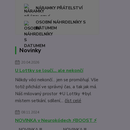
NÁRAMKY PŘÁTELSTVÍ
OSOBNÍ NÁHRDELNÍKY S
DATUMEM
Novinky
20.04.2026
U Lottky se loučí… ale nekončí
Někdy věci nekončí… jen se proměňují. Vše
totiž přichází ve správný čas, a tak jak má.
Náš milovaný prostor ⚜️U Lottky ⚜️byl
místem setkání, sdílení,...
číst celé
08.11.2024
NOVINKA v Neurokódech ⚡BOOST ⚡
NOVINKA !!! NOVINKA !!!