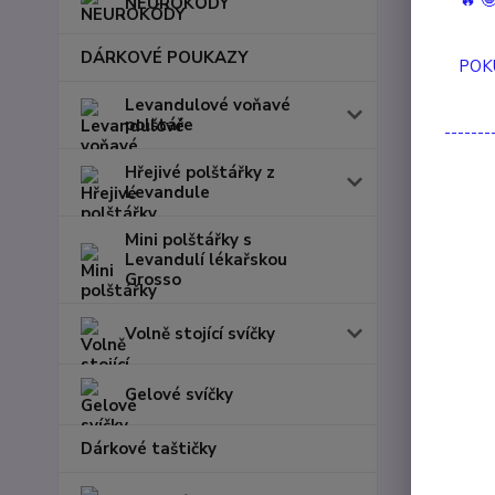
🔥 
NEUROKÓDY
DÁRKOVÉ POUKAZY
POK
Levandulové voňavé
polštáře
-------
Hřejivé polštářky z
Levandule
Mini polštářky s
Levandulí lékařskou
Grosso
Volně stojící svíčky
Gelové svíčky
Dárkové taštičky