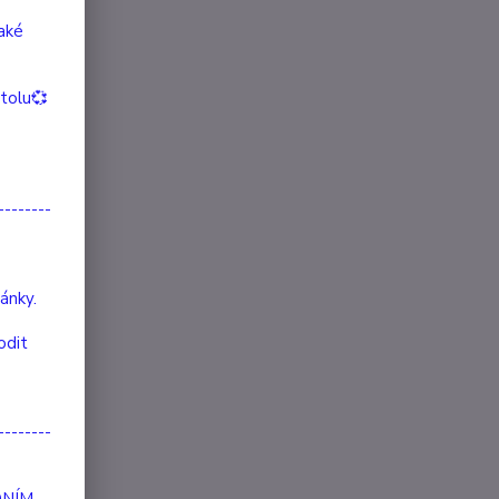
také
itolu💞
--------
ánky.
odit
--------