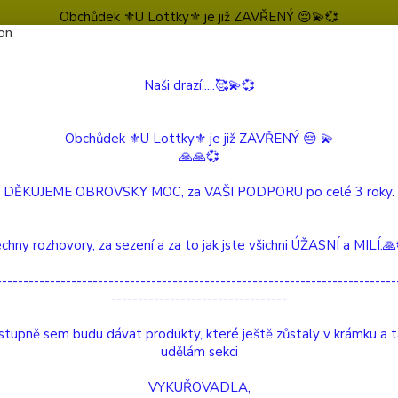
Obchůdek ⚜️U Lottky⚜️ je již ZAVŘENÝ 😔💫💞
Naši drazí.....🥰💫💞
Nevíte
Hledat
604 
(Po-Pá
Obchůdek ⚜️U Lottky⚜️ je již ZAVŘENÝ 😔 💫
🙏🙏💞
Šperky by LOTTKA
SETY
DĚKUJEME OBROVSKY MOC, za VAŠI PODPORU po celé 3 roky.
Y
chny rozhovory, za sezení a za to jak jste všichni ÚŽASNÍ a MILÍ.
tegorii nebylo nalezeno žádné zboží.
---------------------------------------------------------------------------
---------------------------------
tupně sem budu dávat produkty, které ještě zůstaly v krámku a 
udělám sekci
VYKUŘOVADLA,