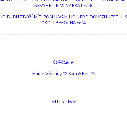
🤩🍀 KDYBY JSTE POTŘEBOVALI NĚCO DŘÍV, NEŽ SEM NASKLAD
NEVÁHEJTE MI NAPSAT 😉🍀
UD BUDU ZBOŽÍ MÍT, POŠLU VÁM HO NEBO DOVEZU, JESTLI JS
OKOLÍ BEROUNA 🤩🥰
---------------------------------------------------------------------------
-----
💞🤩🥰💫🔥
Máme Vás rády 🩷 Sara & Ren 🩷
⚜️U Lottky⚜️