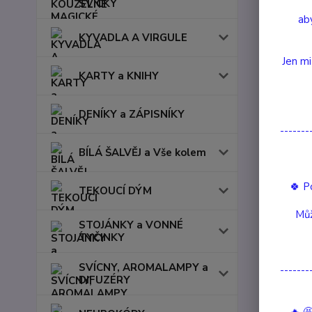
SVÍČKY
aby
KYVADLA A VIRGULE
Jen mi
KARTY a KNIHY
DENÍKY a ZÁPISNÍKY
-------
BÍLÁ ŠALVĚJ a Vše kolem
🍀 P
TEKOUCÍ DÝM
Můž
STOJÁNKY a VONNÉ
TYČINKY
SVÍCNY, AROMALAMPY a
-------
DIFUZÉRY