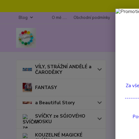
Blog
O mě .....
Obchodní podmínky
Kontakty
Úvod
VÍLY, STRÁŽNÍ ANDĚLÉ a
ČARODĚJKY
SET
Za vše
FANTASY
V této ka
-------
a Beautiful Story
SVÍČKY ze SÓJOVÉHO
Pos
VOSKU
KOUZELNÉ MAGICKÉ