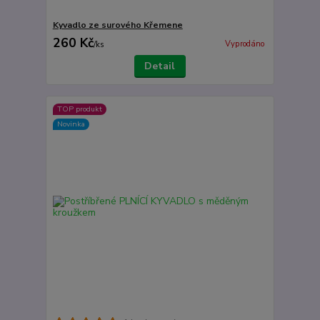
Kyvadlo ze surového Křemene
260 Kč
Vyprodáno
/
ks
Detail
TOP produkt
Novinka