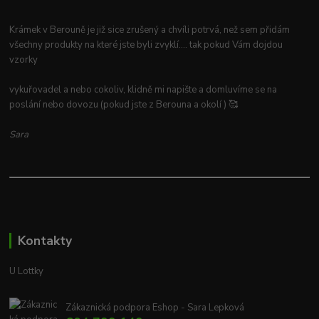
Krámek v Berouně je již sice zrušený a chvíli potrvá, než sem přidám
všechny produkty na které jste byli zvyklí.... tak pokud Vám dojdou
vzorky
vykuřovadel a nebo cokoliv, klidně mi napište a domluvíme se na
poslání nebo dovozu (pokud jste z Berouna a okolí ) 🥰
Sara
Kontakty
U Lottky
Zákaznická podpora Eshop - Sara Lepková