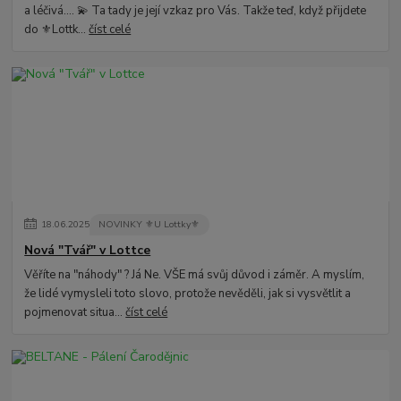
a léčivá.... 💫 Ta tady je její vzkaz pro Vás. Takže teď, když přijdete
do ⚜️Lottk...
číst celé
18
.
06
.
2025
NOVINKY ⚜️U Lottky⚜️
Nová "Tvář" v Lottce
Věříte na "náhody" ? Já Ne. VŠE má svůj důvod i záměr. A myslím,
že lidé vymysleli toto slovo, protože nevěděli, jak si vysvětlit a
pojmenovat situa...
číst celé