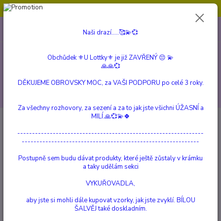
Obchůdek ⚜️U Lottky⚜️ je již ZAVŘENÝ 😔💫💞
0
ks
604 799 149
CZK
Naši drazí.....🥰💫💞
za
0 Kč
(Po-Pá, 10:00-15:00 hod.)
Obchůdek ⚜️U Lottky⚜️ je již ZAVŘENÝ 😔 💫
Menu
🙏🙏💞
DĚKUJEME OBROVSKY MOC, za VAŠI PODPORU po celé 3 roky.
Hledat
Za všechny rozhovory, za sezení a za to jak jste všichni ÚŽASNÍ a
MILÍ.🙏💞💫🍀
Úvod
KYVADLA A VIRGULE
---------------------------------------------------------------
KYVADLA A VIRGULE
------------------------------------------------------------
Postupně sem budu dávat produkty, které ještě zůstaly v krámku
Kyvadlo
a taky udělám sekci
je zesilovačem vyjadřujícím vnímání osoby, která s kyvadlem
VYKUŘOVADLA,
pracuje.
aby jste si mohli dále kupovat vzorky, jak jste zvyklí. BÍLOU
ŠALVĚJ také doskladním.
Dalo by se tedy říci, že kyvadlo je nástroj sloužící k rozšíření naší
Intuice, neboť se používá k získání přístupu k informacím, které