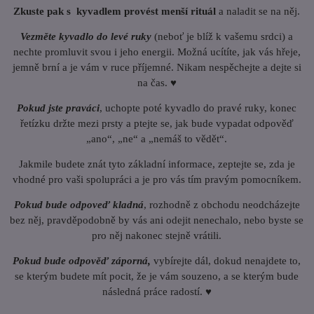
Zkuste pak s kyvadlem provést menší rituál
a naladit se na něj.
Vezměte kyvadlo do levé ruky
(neboť je blíž k vašemu srdci) a
nechte promluvit svou i jeho energii. Možná ucítíte, jak vás hřeje,
jemně brní a je vám v ruce příjemné. Nikam nespěchejte a dejte si
na čas. ♥
Pokud jste praváci
, uchopte poté kyvadlo do pravé ruky, konec
řetízku držte mezi prsty a ptejte se, jak bude vypadat odpověď
„ano“, „ne“ a „nemáš to vědět“.
Jakmile budete znát tyto základní informace, zeptejte se, zda je
vhodné pro vaši spolupráci a je pro vás tím pravým pomocníkem.
Pokud bude odpoveď kladná
, rozhodně z obchodu neodcházejte
bez něj, pravděpodobně by vás ani odejit nenechalo, nebo byste se
pro něj nakonec stejně vrátili.
Pokud bude odpověď záporná,
vybírejte dál, dokud nenajdete to,
se kterým budete mít pocit, že je vám souzeno, a se kterým bude
následná práce radostí. ♥