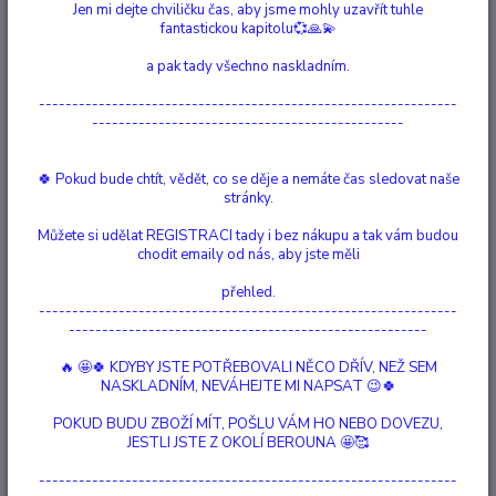
Jen mi dejte chviličku čas, aby jsme mohly uzavřít tuhle
existují na podvědomé úrovni vnitřního bytí.
fantastickou kapitolu💞🙏💫
Jinými slovy, kyvadlo pouze umožňuje fyzicky vidět to, co
a pak tady všechno naskladním.
intuice už dávno ví.
---------------------------------------------------------------
-----------------------------------------------
Kde je původ Kyvadla??
Původ kyvadla není zcela jasný.
🍀 Pokud bude chtít, vědět, co se děje a nemáte čas sledovat naše
stránky.
Nejčastěji se uvádí, že prvním člověkem, který kyvadlo detailně
Můžete si udělat REGISTRACI tady i bez nákupu a tak vám budou
popsal, byl římský historik Ammianus Marcellinus již ve 4. stol. n.
chodit emaily od nás, aby jste měli
l.
přehled.
V jednom ze svých děl tehdy vylíčil osud skupiny zatčených
---------------------------------------------------------------
------------------------------------------------------
konspirátorů.
🔥 🤩🍀 KDYBY JSTE POTŘEBOVALI NĚCO DŘÍV, NEŽ SEM
Doznání jednoho z nich hovořilo o knězi, který držel prsten
NASKLADNÍM, NEVÁHEJTE MI NAPSAT 😉🍀
zavěšený na tenkém vlákně nad okrouhlou mísou, po jejímž okraji
byla rozmístěna písmena abecedy, a měl přinášet zprávy.
POKUD BUDU ZBOŽÍ MÍT, POŠLU VÁM HO NEBO DOVEZU,
JESTLI JSTE Z OKOLÍ BEROUNA 🤩🥰
Ve starověké Číně
kyvadlo údajně sloužilo k zapuzování zlých
---------------------------------------------------------------
duchů a ke zjišťování odkud přišli.