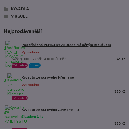
KYVADLA
VIRGULE
Nejprodávanější
Postříbřené PLNÍCÍ KYVADLO s měděným kroužkem
1.
Vyprodáno
Naše nejprodávanější a nejoblíbenější
546 Kč
TOP produkt
Novinka
Kyvadlo ze surového Křemene
2.
Vyprodáno
260 Kč
TOP produkt
Kyvadlo ze surového AMETYSTU
3.
Skladem 1 ks
260 Kč