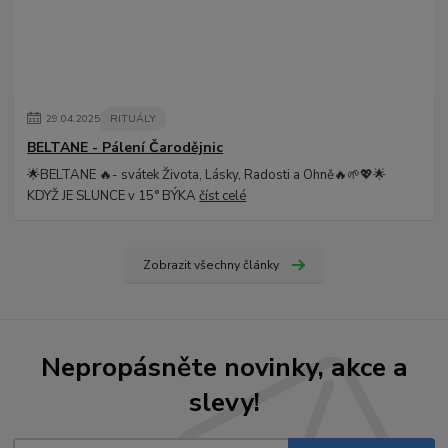
29
.
04
.
2025
RITUÁLY
BELTANE - Pálení Čarodějnic
🌟BELTANE 🔥- svátek Života, Lásky, Radosti a Ohně🔥🌱💖🌟
KDYŽ JE SLUNCE v 15° BÝKA
číst celé
Zobrazit všechny články
Nepropásněte novinky, akce a
slevy!