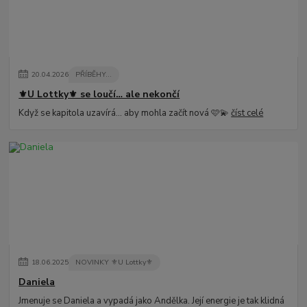
20
.
04
.
2026
PŘÍBĚHY...
⚜️U Lottky⚜️ se loučí… ale nekončí
Když se kapitola uzavírá… aby mohla začít nová 🩷💫
číst celé
18
.
06
.
2025
NOVINKY ⚜️U Lottky⚜️
Daniela
Jmenuje se Daniela a vypadá jako Andělka. Její energie je tak klidná