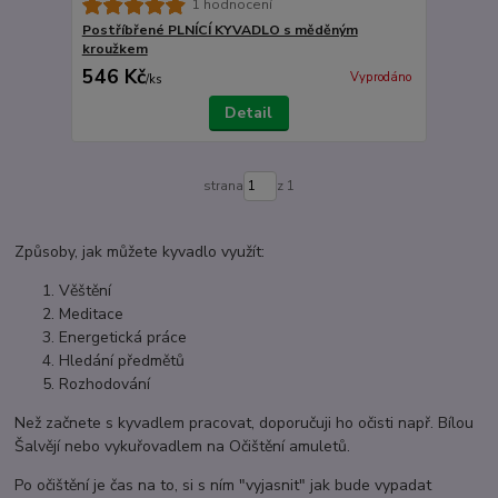
1 hodnocení
Postříbřené PLNÍCÍ KYVADLO s měděným
kroužkem
546 Kč
Vyprodáno
/
ks
Detail
strana
z 1
Způsoby, jak můžete kyvadlo využít:
Věštění
Meditace
Energetická práce
Hledání předmětů
Rozhodování
Než začnete s kyvadlem pracovat, doporučuji ho očisti např. Bílou
Šalvějí nebo vykuřovadlem na Očištění amuletů.
Po očištění je čas na to, si s ním "vyjasnit" jak bude vypadat