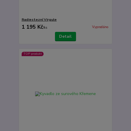
Radiestezní Virgule
1 195 Kč
Vyprodáno
/
ks
Detail
TOP produkt