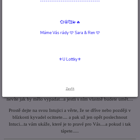
--------------------------------
Starověkým Egypťanům
zase pomáhalo nalézat nejlepší půdu pro
osev a někteří mořeplavci kyvadlo používali k určení směru, kam
se vydat lovit ryby.
💞🤩🥰💫🔥
Později s kyvadlem pracovalo i mnoho známých vědců,
Máme Vás rády 🩷 Sara & Ren 🩷
například toskánský astronom a fyzik Galileo Galilei, či
francouzský fyzik a přírodovědec Jean Bernard Léon Foucalt,
jemuž se pomocí experimentů s kyvadlem podařilo prokázat rotaci
⚜️U Lottky⚜️
Země kolem vlastní osy.
Láká Vás si kyvadlo pořídit? Jen nevíte jaké ?
Je to jednoduché... Pokud koketujete s myšlenkou, že by jste si
Zavřít
chtěli pořídit Kyvadlo, ale stále se neumíte rozhoupat, protože ani
nevíte jak by mělo vypadat...a jestli s ním vlastně budete umět....
Prostě dejte na svou Intujici a věrte, že se dříve nebo později v
blízkosti kyvadel ocitnete.... a pak už jen opět poslechnout
Intuci...ta vám ukáže, které je to pravé pro Vás....a pokud i tak
tápete.....