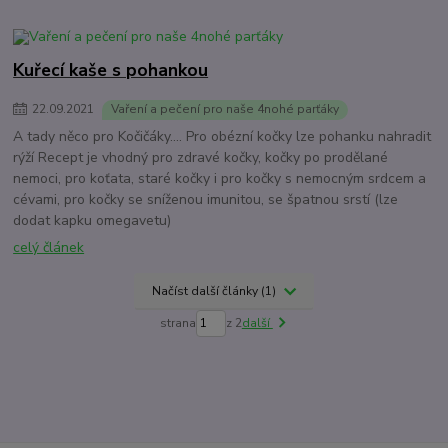
Kuřecí kaše s pohankou
22
.
09
.
2021
Vaření a pečení pro naše 4nohé parťáky
A tady něco pro Kočičáky.... Pro obézní kočky lze pohanku nahradit
rýží Recept je vhodný pro zdravé kočky, kočky po prodělané
nemoci, pro koťata, staré kočky i pro kočky s nemocným srdcem a
cévami, pro kočky se sníženou imunitou, se špatnou srstí (lze
dodat kapku omegavetu)
celý článek
Načíst další články (1)
strana
z 2
další