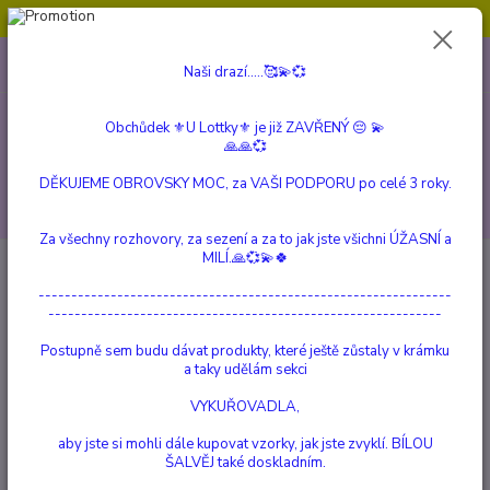
Obchůdek ⚜️U Lottky⚜️ je již ZAVŘENÝ 😔💫💞
0
ks
604 799 149
CZK
Naši drazí.....🥰💫💞
za
0 Kč
(Po-Pá, 10:00-15:00 hod.)
Obchůdek ⚜️U Lottky⚜️ je již ZAVŘENÝ 😔 💫
Menu
🙏🙏💞
DĚKUJEME OBROVSKY MOC, za VAŠI PODPORU po celé 3 roky.
Hledat
Za všechny rozhovory, za sezení a za to jak jste všichni ÚŽASNÍ a
MILÍ.🙏💞💫🍀
Kategorie blogu
---------------------------------------------------------------
------------------------------------------------------------
RITUÁLY
Postupně sem budu dávat produkty, které ještě zůstaly v krámku
NOVINKY ⚜️U Lottky⚜️
a taky udělám sekci
PŘÍBĚHY...
VYKUŘOVADLA,
Reico vital system - Přírodní síla
aby jste si mohli dále kupovat vzorky, jak jste zvyklí. BÍLOU
ŠALVĚJ také doskladním.
Pojídá váš pes trávu??