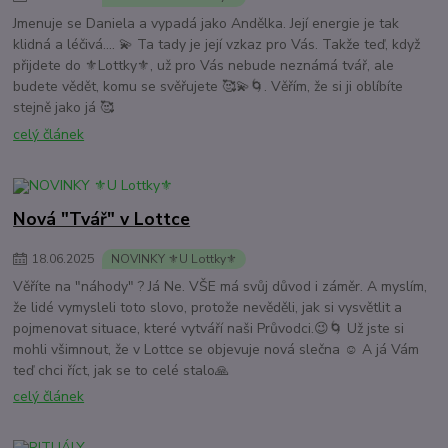
Jmenuje se Daniela a vypadá jako Andělka. Její energie je tak
klidná a léčivá.... 💫 Ta tady je její vzkaz pro Vás. Takže teď, když
přijdete do ⚜️Lottky⚜️, už pro Vás nebude neznámá tvář, ale
budete vědět, komu se svěřujete 🥰💫🌀. Věřím, že si ji oblíbíte
stejně jako já 🥰
celý článek
Nová "Tvář" v Lottce
18
.
06
.
2025
NOVINKY ⚜️U Lottky⚜️
Věříte na "náhody" ? Já Ne. VŠE má svůj důvod i záměr. A myslím,
že lidé vymysleli toto slovo, protože nevěděli, jak si vysvětlit a
pojmenovat situace, které vytváří naši Průvodci.😉🌀 Už jste si
mohli všimnout, že v Lottce se objevuje nová slečna ☺️ A já Vám
teď chci říct, jak se to celé stalo🙏
celý článek