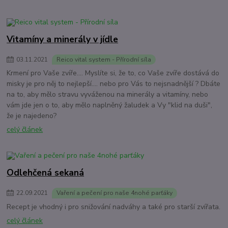
Vitamíny a minerály v jídle
03
.
11
.
2021
Reico vital system - Přírodní síla
Krmení pro Vaše zvíře.... Myslíte si, že to, co Vaše zvíře dostává do
misky je pro něj to nejlepší.... nebo pro Vás to nejsnadnější ? Dbáte
na to, aby mělo stravu vyváženou na minerály a vitamíny, nebo
vám jde jen o to, aby mělo naplněný žaludek a Vy "klid na duši",
že je najedeno?
celý článek
Odlehčená sekaná
22
.
09
.
2021
Vaření a pečení pro naše 4nohé parťáky
Recept je vhodný i pro snižování nadváhy a také pro starší zvířata.
celý článek