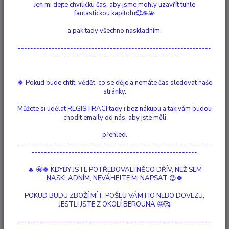
Jen mi dejte chviličku čas, aby jsme mohly uzavřít tuhle
fantastickou kapitolu💞🙏💫
VETERINÁRNÍ PRODUKTY
a pak tady všechno naskladním.
KOČKY
---------------------------------------------------------------
PENTAGRAM
-----------------------------------------------
NEVHODNÁ KRMIVA
🍀 Pokud bude chtít, vědět, co se děje a nemáte čas sledovat naše
Vaření a pečení pro naše 4nohé parťáky
stránky.
Můžete si udělat REGISTRACI tady i bez nákupu a tak vám budou
chodit emaily od nás, aby jste měli
Štítky blogu
přehled.
---------------------------------------------------------------
------------------------------------------------------
Úvod
Blog
🔥 🤩🍀 KDYBY JSTE POTŘEBOVALI NĚCO DŘÍV, NEŽ SEM
Blog
NASKLADNÍM, NEVÁHEJTE MI NAPSAT 😉🍀
POKUD BUDU ZBOŽÍ MÍT, POŠLU VÁM HO NEBO DOVEZU,
JESTLI JSTE Z OKOLÍ BEROUNA 🤩🥰
Zdravím Vás....
---------------------------------------------------------------
sem si budu ukládat poznatky, články, zážitky, příběhy a fotky a