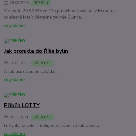
28
.
03
.
2025
RITUÁLY
V sobotu 29.3.2025 ve 12h proběhne Novoluní v Beranu a
současně Měsíc částečně zakryje Slunce.
celý článek
Jak pronikla do Říše bylin
16
.
01
.
2023
PŘÍBĚHY...
A tak asi začnu od začátku.....
celý článek
Příběh LOTTY
06
.
11
.
2021
PŘÍBĚHY...
Lottynka je velmi inteligentní, učenlivá labradorka ....
celý článek