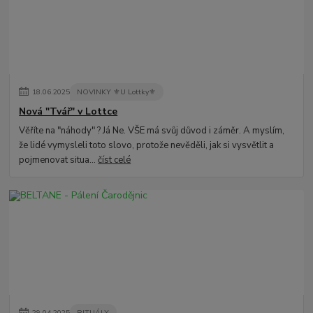
18
.
06
.
2025
NOVINKY ⚜️U Lottky⚜️
Nová "Tvář" v Lottce
Věříte na "náhody" ? Já Ne. VŠE má svůj důvod i záměr. A myslím,
že lidé vymysleli toto slovo, protože nevěděli, jak si vysvětlit a
pojmenovat situa...
číst celé
29
.
04
.
2025
RITUÁLY