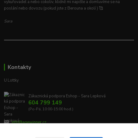
vykuřovadel a nebo cokoliv, klidně mi napište a domluvíme se na
poslání nebo dovozu (pokud jste z Berouna a okolí ) 🥰
Sara
Kontakty
U Lottky
Zákaznická podpora Eshop - Sara Lepková
604 799 149
(Po-Pá, 10:00-15:00 hod.)
info@agewinner.cz