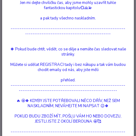
Jen mi dejte chviličku čas, aby jsme mohly uzavřít tuhle
fantastickou kapitolu💞🙏💫
strana
z 1
a pak tady všechno naskladním.
---------------------------------------------------------------
-----------------------------------------------
🍀 Pokud bude chtít, vědět, co se děje a nemáte čas sledovat naše
stránky.
Můžete si udělat REGISTRACI tady i bez nákupu a tak vám budou
chodit emaily od nás, aby jste měli
přehled.
---------------------------------------------------------------
------------------------------------------------------
🔥 🤩🍀 KDYBY JSTE POTŘEBOVALI NĚCO DŘÍV, NEŽ SEM
NASKLADNÍM, NEVÁHEJTE MI NAPSAT 😉🍀
Aroma Difuzér
POKUD BUDU ZBOŽÍ MÍT, POŠLU VÁM HO NEBO DOVEZU,
JESTLI JSTE Z OKOLÍ BEROUNA 🤩🥰
1 420 Kč
Vyprodáno
/
ks
---------------------------------------------------------------
Detail