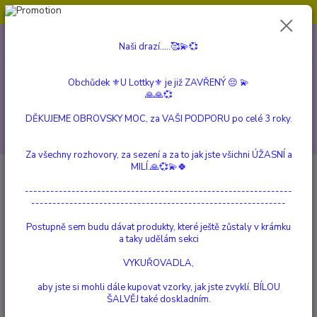
Obchůdek ⚜️U Lottky⚜️ je již ZAVŘENÝ 😔💫💞
0
ks
604 799 149
CZK
Naši drazí.....🥰💫💞
za
0 Kč
(Po-Pá, 10:00-15:00 hod.)
Obchůdek ⚜️U Lottky⚜️ je již ZAVŘENÝ 😔 💫
Menu
🙏🙏💞
DĚKUJEME OBROVSKY MOC, za VAŠI PODPORU po celé 3 roky.
Hledat
Za všechny rozhovory, za sezení a za to jak jste všichni ÚŽASNÍ a
MILÍ.🙏💞💫🍀
Úvod
SVÍCNY, AROMALAMPY a DIFUZÉRY
Difuzéry
---------------------------------------------------------------
Difuzéry
------------------------------------------------------------
Postupně sem budu dávat produkty, které ještě zůstaly v krámku
Upřesnit parametry
a taky udělám sekci
VYKUŘOVADLA,
Nejnovější
Nejlevnější
Nejdražší
aby jste si mohli dále kupovat vzorky, jak jste zvyklí. BÍLOU
ŠALVĚJ také doskladním.
Zobrazuji 1-1 z 1