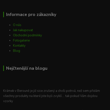
Informace pro zákazníky
O nás
Jak nakupovat
Obchodní podmínky
Fotogalerie
Kontakty
Blog
Nejčtenější na blogu
Krámek v Berouně je již sice zrušený a chvíli potrvá, než sem přidám
všechny produkty na které jste byli zvyklí.... tak pokud Vám dojdou
vzorky