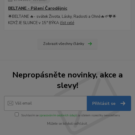
BELTANE - Pálení Čarodějnic
🌟BELTANE 🔥- svátek Života, Lásky, Radosti a Ohně🔥🌱💖🌟
KDYŽ JE SLUNCE v 15° BÝKA
číst celé
Zobrazit všechny články
Nepropásněte novinky, akce a
slevy!
Přihlásit se
Souhlasím se
zpracováním osobních údajů
za účelem rozesílky newsletteru.
Můžete se kdykoli odhlásit.