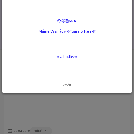
--------------------------------
strana
z 1
💞🤩🥰💫🔥
Máme Vás rády 🩷 Sara & Ren 🩷
⚜️U Lottky⚜️
Novinky z našeho blogu
Zavřít
20
.
04
.
2026
PŘÍBĚHY...