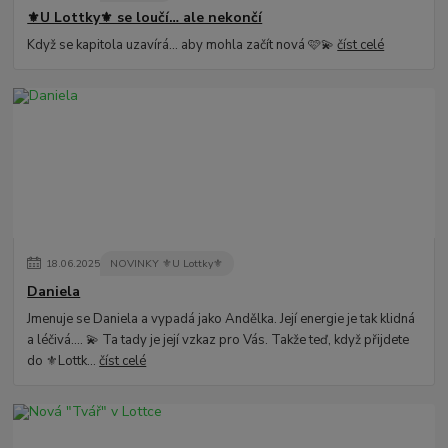
⚜️U Lottky⚜️ se loučí… ale nekončí
Když se kapitola uzavírá… aby mohla začít nová 🩷💫
číst celé
18
.
06
.
2025
NOVINKY ⚜️U Lottky⚜️
Daniela
Jmenuje se Daniela a vypadá jako Andělka. Její energie je tak klidná
a léčivá.... 💫 Ta tady je její vzkaz pro Vás. Takže teď, když přijdete
do ⚜️Lottk...
číst celé