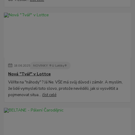
18
.
06
.
2025
NOVINKY ⚜️U Lottky⚜️
Nová "Tvář" v Lottce
Věříte na "náhody" ? Já Ne. VŠE má svůj důvod i záměr. A myslím,
že lidé vymysleli toto slovo, protože nevěděli, jak si vysvětlit a
pojmenovat situa...
číst celé