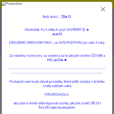
Obchůdek ⚜️U Lottky⚜️ je již ZAVŘENÝ 😔💫💞
0
ks
604 799 149
CZK
Naši drazí.....🥰💫💞
za
0 Kč
(Po-Pá, 10:00-15:00 hod.)
Obchůdek ⚜️U Lottky⚜️ je již ZAVŘENÝ 😔 💫
Menu
🙏🙏💞
DĚKUJEME OBROVSKY MOC, za VAŠI PODPORU po celé 3 roky.
Hledat
Za všechny rozhovory, za sezení a za to jak jste všichni ÚŽASNÍ a
MILÍ.🙏💞💫🍀
Přihlášení
---------------------------------------------------------------
------------------------------------------------------------
Email
*
Postupně sem budu dávat produkty, které ještě zůstaly v krámku
a taky udělám sekci
Heslo
*
VYKUŘOVADLA,
Zaslat zapomenuté heslo
aby jste si mohli dále kupovat vzorky, jak jste zvyklí. BÍLOU
ŠALVĚJ také doskladním.
Přihlásit se