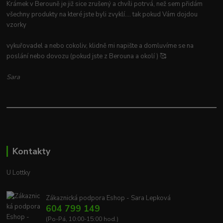
Krámek v Berouně je již sice zrušený a chvíli potrvá, než sem přidám
všechny produkty na které jste byli zvyklí.... tak pokud Vám dojdou
vzorky
vykuřovadel a nebo cokoliv, klidně mi napište a domluvíme se na
poslání nebo dovozu (pokud jste z Berouna a okolí ) 🥰
Sara
Kontakty
U Lottky
Zákaznická podpora Eshop - Sara Lepková
604 799 149
(Po-Pá, 10:00-15:00 hod.)