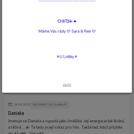
--------------------------------
💞🤩🥰💫🔥
20
.
04
.
2026
PŘÍBĚHY...
⚜️U Lottky⚜️ se loučí… ale nekončí
Máme Vás rády 🩷 Sara & Ren 🩷
Když se kapitola uzavírá… aby mohla začít nová 🩷💫
číst celé
⚜️U Lottky⚜️
Zavřít
18
.
06
.
2025
NOVINKY ⚜️U Lottky⚜️
Daniela
Jmenuje se Daniela a vypadá jako Andělka. Její energie je tak klidná
a léčivá.... 💫 Ta tady je její vzkaz pro Vás. Takže teď, když přijdete
do ⚜️Lottk...
číst celé