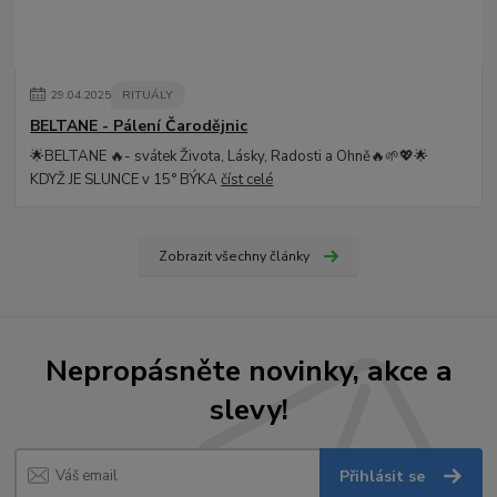
29
.
04
.
2025
RITUÁLY
BELTANE - Pálení Čarodějnic
🌟BELTANE 🔥- svátek Života, Lásky, Radosti a Ohně🔥🌱💖🌟
KDYŽ JE SLUNCE v 15° BÝKA
číst celé
Zobrazit všechny články
Nepropásněte novinky, akce a
slevy!
Přihlásit se