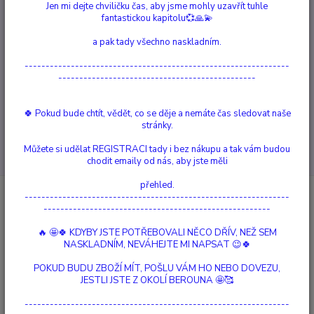
Jen mi dejte chviličku čas, aby jsme mohly uzavřít tuhle
fantastickou kapitolu💞🙏💫
Ještě nemám účet, chci se
Registrovat
a pak tady všechno naskladním.
---------------------------------------------------------------
Další možnosti přihlášení
-----------------------------------------------
Přihlásit přes mojeID
🍀 Pokud bude chtít, vědět, co se děje a nemáte čas sledovat naše
stránky.
Můžete si udělat REGISTRACI tady i bez nákupu a tak vám budou
chodit emaily od nás, aby jste měli
přehled.
---------------------------------------------------------------
Novinky z našeho blogu
------------------------------------------------------
🔥 🤩🍀 KDYBY JSTE POTŘEBOVALI NĚCO DŘÍV, NEŽ SEM
NASKLADNÍM, NEVÁHEJTE MI NAPSAT 😉🍀
POKUD BUDU ZBOŽÍ MÍT, POŠLU VÁM HO NEBO DOVEZU,
JESTLI JSTE Z OKOLÍ BEROUNA 🤩🥰
---------------------------------------------------------------