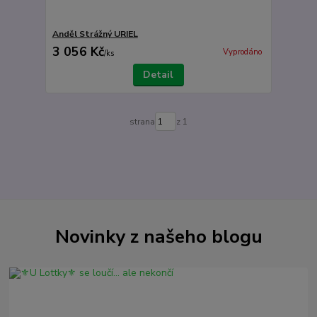
Anděl Strážný URIEL
3 056 Kč
Vyprodáno
/
ks
Detail
strana
z 1
Novinky z našeho blogu