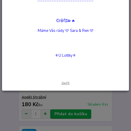
--------------------------------
TOP produkt
💞🤩🥰💫🔥
Máme Vás rády 🩷 Sara & Ren 🩷
⚜️U Lottky⚜️
Zavřít
Anděl Strážný
180 Kč
Skladem 6 ks
/
ks
Přidat do košíku