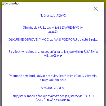
Obchůdek ⚜️U Lottky⚜️ je již ZAVŘENÝ 😔💫💞
0
ks
604 799 149
CZK
Naši drazí.....🥰💫💞
za
0 Kč
(Po-Pá, 10:00-15:00 hod.)
Menu
Obchůdek ⚜️U Lottky⚜️ je již ZAVŘENÝ 😔 💫
🙏🙏💞
Hledat
DĚKUJEME OBROVSKY MOC, za VAŠI PODPORU po celé 3 roky.
Úvod
VÍLY, STRÁŽNÍ ANDĚLÉ a ČARODĚJKY
ANDĚLÉ
Za všechny rozhovory, za sezení a za to jak jste všichni ÚŽASNÍ a
MILÍ.🙏💞💫🍀
ANDĚLÉ
---------------------------------------------------------------
------------------------------------------------------------
Nejprodávanější
Postupně sem budu dávat produkty, které ještě zůstaly v krámku
a taky udělám sekci
Anděl Spravedlnosti
1.
Vyprodáno
VYKUŘOVADLA,
4 989 Kč
aby jste si mohli dále kupovat vzorky, jak jste zvyklí. BÍLOU
TOP produkt
ŠALVĚJ také doskladním.
Anděl Strážný