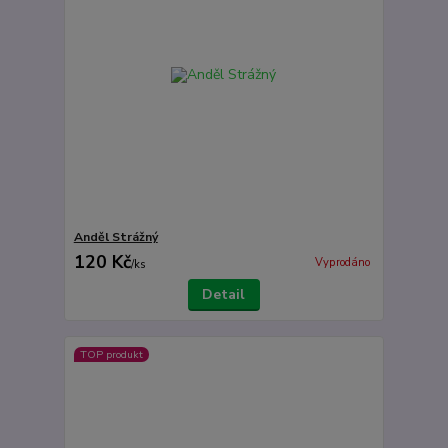
Anděl Strážný
120 Kč
Vyprodáno
/
ks
Detail
TOP produkt