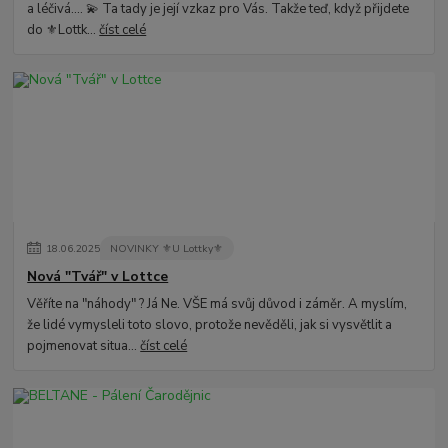
a léčivá.... 💫 Ta tady je její vzkaz pro Vás. Takže teď, když přijdete
do ⚜️Lottk...
číst celé
18
.
06
.
2025
NOVINKY ⚜️U Lottky⚜️
Nová "Tvář" v Lottce
Věříte na "náhody" ? Já Ne. VŠE má svůj důvod i záměr. A myslím,
že lidé vymysleli toto slovo, protože nevěděli, jak si vysvětlit a
pojmenovat situa...
číst celé