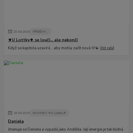
20
.
04
.
2026
PŘÍBĚHY...
⚜️U Lottky⚜️ se loučí… ale nekončí
Když se kapitola uzavírá… aby mohla začít nová 🩷💫
číst celé
18
.
06
.
2025
NOVINKY ⚜️U Lottky⚜️
Daniela
Jmenuje se Daniela a vypadá jako Andělka. Její energie je tak klidná