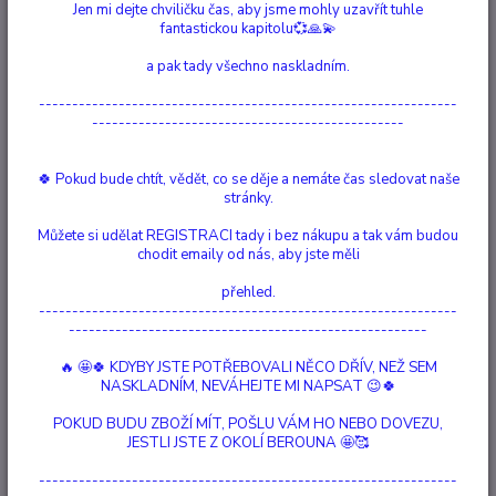
2.
Jen mi dejte chviličku čas, aby jsme mohly uzavřít tuhle
Skladem 6 ks
fantastickou kapitolu💞🙏💫
Přívěšek (třeba na klíče)
180 Kč
a pak tady všechno naskladním.
TOP produkt
---------------------------------------------------------------
Anděl Strážný
-----------------------------------------------
3.
Vyprodáno
Originální magnetka
120 Kč
🍀 Pokud bude chtít, vědět, co se děje a nemáte čas sledovat naše
TOP produkt
stránky.
zobrazit více produktů
Můžete si udělat REGISTRACI tady i bez nákupu a tak vám budou
chodit emaily od nás, aby jste měli
přehled.
---------------------------------------------------------------
Upřesnit parametry
------------------------------------------------------
🔥 🤩🍀 KDYBY JSTE POTŘEBOVALI NĚCO DŘÍV, NEŽ SEM
NASKLADNÍM, NEVÁHEJTE MI NAPSAT 😉🍀
Nejnovější
Nejlevnější
Nejdražší
POKUD BUDU ZBOŽÍ MÍT, POŠLU VÁM HO NEBO DOVEZU,
Zobrazuji 1-10 z 10
JESTLI JSTE Z OKOLÍ BEROUNA 🤩🥰
strana
z 1
---------------------------------------------------------------