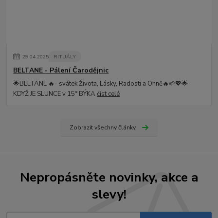
29
.
04
.
2025
RITUÁLY
BELTANE - Pálení Čarodějnic
🌟BELTANE 🔥- svátek Života, Lásky, Radosti a Ohně🔥🌱💖🌟
KDYŽ JE SLUNCE v 15° BÝKA
číst celé
Zobrazit všechny články
Nepropásněte novinky, akce a
slevy!