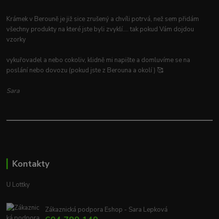
Krámek v Berouně je již sice zrušený a chvíli potrvá, než sem přidám
všechny produkty na které jste byli zvyklí.... tak pokud Vám dojdou
vzorky
vykuřovadel a nebo cokoliv, klidně mi napište a domluvíme se na
poslání nebo dovozu (pokud jste z Berouna a okolí ) 🥰
Sara
Kontakty
U Lottky
Zákaznická podpora Eshop - Sara Lepková