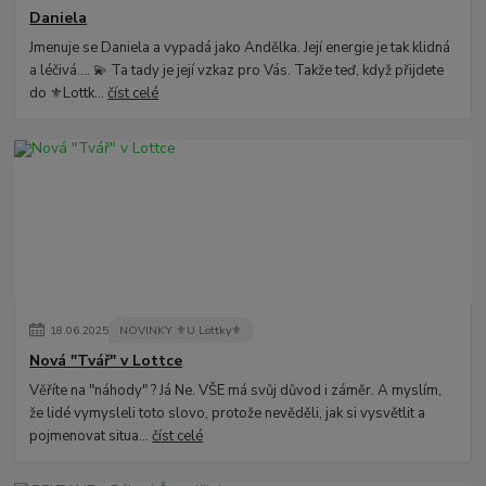
Daniela
Jmenuje se Daniela a vypadá jako Andělka. Její energie je tak klidná
a léčivá.... 💫 Ta tady je její vzkaz pro Vás. Takže teď, když přijdete
do ⚜️Lottk...
číst celé
18
.
06
.
2025
NOVINKY ⚜️U Lottky⚜️
Nová "Tvář" v Lottce
Věříte na "náhody" ? Já Ne. VŠE má svůj důvod i záměr. A myslím,
že lidé vymysleli toto slovo, protože nevěděli, jak si vysvětlit a
pojmenovat situa...
číst celé