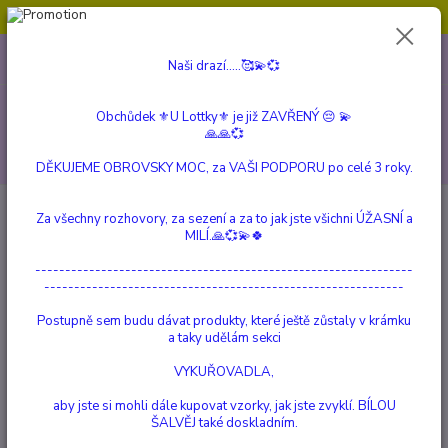
Obchůdek ⚜️U Lottky⚜️ je již ZAVŘENÝ 😔💫💞
0
ks
604 799 149
CZK
Naši drazí.....🥰💫💞
za
0 Kč
(Po-Pá, 10:00-15:00 hod.)
Menu
Obchůdek ⚜️U Lottky⚜️ je již ZAVŘENÝ 😔 💫
🙏🙏💞
Hledat
DĚKUJEME OBROVSKY MOC, za VAŠI PODPORU po celé 3 roky.
Úvod
Reico
Mokré krmivo
Za všechny rozhovory, za sezení a za to jak jste všichni ÚŽASNÍ a
MILÍ.🙏💞💫🍀
Mokré krmivo
---------------------------------------------------------------
------------------------------------------------------------
Konzervy
Postupně sem budu dávat produkty, které ještě zůstaly v krámku
mají vynikající kvalitu a jsou doporučovány hlavně pro obsah
a taky udělám sekci
fyziologické tekutiny
, kterou granule nemají. Pitná voda nikdy
VYKUŘOVADLA,
tento fyziologický roztok nenahradí. Proto se tak výrazně spraví
zdravotní stav všech zvířat, která přešla z granulované na
aby jste si mohli dále kupovat vzorky, jak jste zvyklí. BÍLOU
syrovou, či vařenou stravu.
ŠALVĚJ také doskladním.