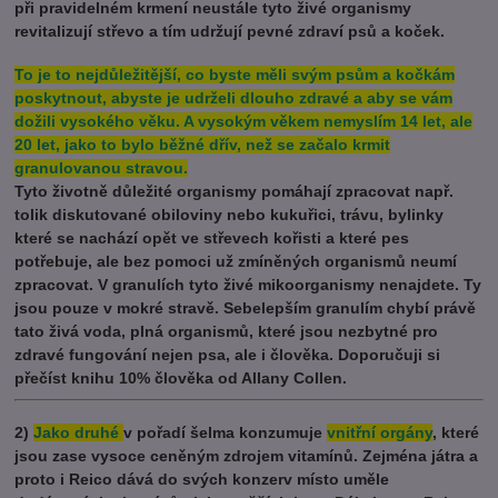
při pravidelném krmení neustále tyto živé organismy
revitalizují střevo a tím udržují pevné zdraví psů a koček.
To je to nejdůležitější, co byste měli svým psům a kočkám
poskytnout, abyste je udrželi dlouho zdravé a aby se vám
dožili vysokého věku. A vysokým věkem nemyslím 14 let, ale
20 let, jako to bylo běžné dřív, než se začalo krmit
granulovanou stravou.
Tyto životně důležité organismy pomáhají zpracovat např.
tolik diskutované obiloviny nebo kukuřici, trávu, bylinky
které se nachází opět ve střevech kořisti a které pes
potřebuje, ale bez pomoci už zmíněných organismů neumí
zpracovat. V granulích tyto živé mikoorganismy nenajdete. Ty
jsou pouze v mokré stravě. Sebelepším granulím chybí právě
tato živá voda, plná organismů, které jsou nezbytné pro
zdravé fungování nejen psa, ale i člověka. Doporučuji si
přečíst knihu 10% člověka od Allany Collen.
2)
Jako druhé
v pořadí šelma konzumuje
vnitřní orgány
, které
jsou zase vysoce ceněným zdrojem vitamínů. Zejména játra a
proto i Reico dává do svých konzerv místo uměle