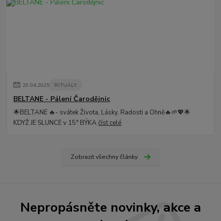
29
.
04
.
2025
RITUÁLY
BELTANE - Pálení Čarodějnic
🌟BELTANE 🔥- svátek Života, Lásky, Radosti a Ohně🔥🌱💖🌟
KDYŽ JE SLUNCE v 15° BÝKA
číst celé
Zobrazit všechny články
Nepropásněte novinky, akce a