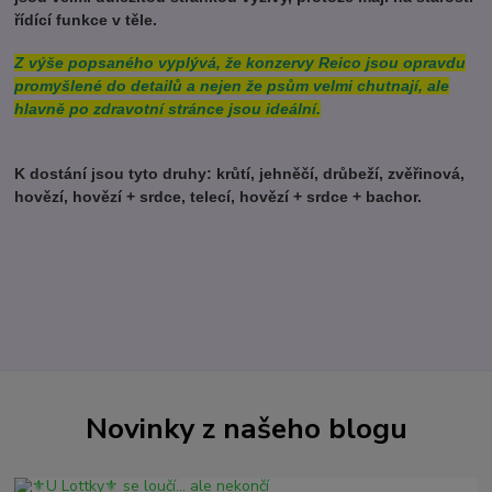
řídící funkce v těle.
Z výše popsaného vyplývá, že konzervy Reico jsou opravdu
promyšlené do detailů a nejen že psům velmi chutnají, ale
hlavně po zdravotní stránce jsou ideální.
K dostání jsou tyto druhy: krůtí, jehněčí, drůbeží, zvěřinová,
hovězí, hovězí + srdce, telecí, hovězí + srdce + bachor.
Novinky z našeho blogu