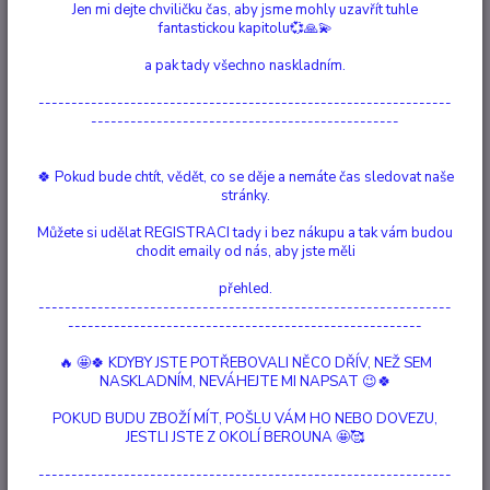
Jen mi dejte chviličku čas, aby jsme mohly uzavřít tuhle
fantastickou kapitolu💞🙏💫
Firma se snaží o "rekonstrukci" krmiva do podoby, jakoby si
a pak tady všechno naskladním.
a
(srdce, játra, ledviny,
pes chytl zajíce
kočka
myš.
Maso, vnitřnosti
bachor, jazyk, vemeno), různé druhy příkrmů a zeleniny a pro
---------------------------------------------------------------
ještě lepší stravitelnost také některé kmeny kvasnic a
-----------------------------------------------
kvasinek, které pomáhají osídlit střevo užitečnými
mikroorganismy, které se podílejí na správné funkci střeva.
🍀 Pokud bude chtít, vědět, co se děje a nemáte čas sledovat naše
stránky.
Firma si hlídá kvalitu surovin.
Můžete si udělat REGISTRACI tady i bez nákupu a tak vám budou
chodit emaily od nás, aby jste měli
Suroviny na krmiva jsou v potravinářské kvalitě, přírodní, bez
genetické modifikace a chemického zatížení. Konzervy jsou
přehled.
---------------------------------------------------------------
zavařovány šetrným postupným zahříváním. Je známo, že
------------------------------------------------------
když dáte ruku do 40°C teplé vody, rychle ji vytáhnete,
protože vás pálí. Ale když dáte ruku do lázně a postupně
🔥 🤩🍀 KDYBY JSTE POTŘEBOVALI NĚCO DŘÍV, NEŽ SEM
budete přilévat teplou vodu, vydržíte až do 90°C bez
NASKLADNÍM, NEVÁHEJTE MI NAPSAT 😉🍀
zdravotní újmy. Samozřejmě, že aby se konzerva
POKUD BUDU ZBOŽÍ MÍT, POŠLU VÁM HO NEBO DOVEZU,
konzervovala, musí se zahřát na teplotu, zhruba 123°C, ale
JESTLI JSTE Z OKOLÍ BEROUNA 🤩🥰
tímto principem postupného zahřívání se zajistí vysoká
kvalita obsahu. Konzervy se před plněním vylévají včelím
---------------------------------------------------------------