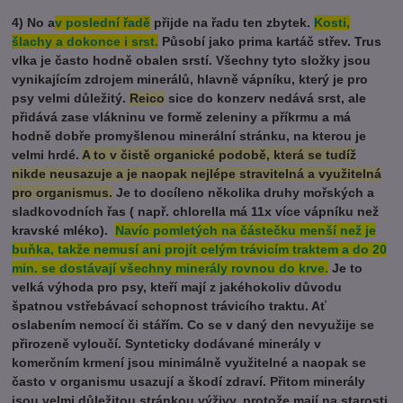
4) No a
v poslední řadě
přijde na řadu ten zbytek.
Kosti,
šlachy a dokonce i srst.
Působí jako prima kartáč střev. Trus
vlka je často hodně obalen srstí. Všechny tyto složky jsou
vynikajícím zdrojem minerálů, hlavně vápníku, který je pro
psy velmi důležitý.
Reico
sice do konzerv nedává srst, ale
přidává zase vlákninu ve formě zeleniny a příkrmu a má
hodně dobře promyšlenou minerální stránku, na kterou je
velmi hrdé.
A to v čistě organické podobě, která se tudíž
nikde neusazuje a je naopak nejlépe stravitelná a využitelná
pro organismus.
Je to docíleno několika druhy mořských a
sladkovodních řas ( např. chlorella má 11x více vápníku než
kravské mléko).
Navíc pomletých na částečku menší než je
buňka, takže nemusí ani projít celým trávicím traktem a do 20
min. se dostávají všechny minerály rovnou do krve.
Je to
velká výhoda pro psy, kteří mají z jakéhokoliv důvodu
špatnou vstřebávací schopnost trávicího traktu. Ať
oslabením nemocí či stářím. Co se v daný den nevyužije se
přirozeně vyloučí. Synteticky dodávané minerály v
komerčním krmení jsou minimálně využitelné a naopak se
často v organismu usazují a škodí zdraví. Přitom minerály
jsou velmi důležitou stránkou výživy, protože mají na starosti