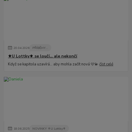
20
.
04
.
2026
PŘÍBĚHY...
⚜️U Lottky⚜️ se loučí… ale nekončí
Když se kapitola uzavírá… aby mohla začít nová 🩷💫
číst celé
18
.
06
.
2025
NOVINKY ⚜️U Lottky⚜️