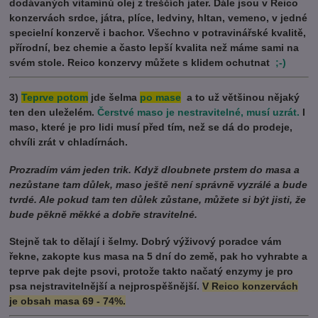
dodávaných vitamínů olej z treščích jater. Dále jsou v Reico
konzervách srdce, játra, plíce, ledviny, hltan, vemeno, v jedné
specielní konzervě i bachor. Všechno v potravinářské kvalitě,
přírodní, bez chemie a často lepší kvalita než máme sami na
svém stole. Reico konzervy můžete s klidem ochutnat
;-)
3)
Teprve potom
jde šelma
po mase
a to už většinou nějaký
ten den uleželém.
Čerstvé maso je nestravitelné, musí uzrát.
I
maso, které je pro lidi musí před tím, než se dá do prodeje,
chvíli zrát v chladírnách.
Prozradím vám jeden trik. Když dloubnete prstem do masa a
nezůstane tam důlek, maso ještě není správně vyzrálé a bude
tvrdé. Ale pokud tam ten důlek zůstane, můžete si být jisti, že
bude pěkně měkké a dobře stravitelné.
Stejně tak to dělají i šelmy. Dobrý výživový poradce vám
řekne, zakopte kus masa na 5 dní do země, pak ho vyhrabte a
teprve pak dejte psovi, protože takto načatý enzymy je pro
psa nejstravitelnější a nejprospěšnější.
V Reico konzervách
je obsah masa 69 - 74%.