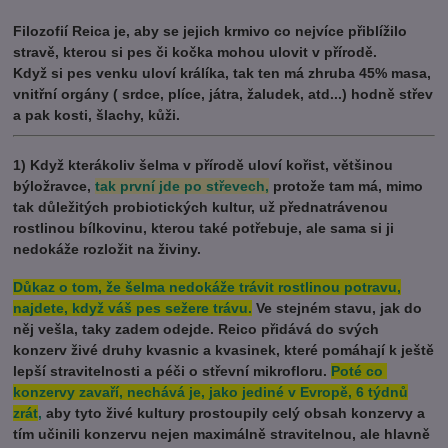
Filozofií Reica je, aby se jejich krmivo co nejvíce přiblížilo
stravě, kterou si pes či kočka mohou ulovit v přírodě.
Když si pes venku uloví králíka, tak ten má zhruba 45% masa,
vnitřní orgány ( srdce, plíce, játra, žaludek, atd...) hodně střev
a pak kosti, šlachy, kůži.
1) Když kterákoliv šelma v přírodě uloví kořist, většinou
býložravce,
tak první jde po střevech,
protože tam má, mimo
tak důležitých probiotických kultur, už přednatrávenou
rostlinou bílkovinu, kterou také potřebuje, ale sama si ji
nedokáže rozložit na živiny.
Důkaz o tom, že šelma nedokáže trávit rostlinou potravu,
najdete, když váš pes sežere trávu.
Ve stejném stavu, jak do
něj vešla, taky zadem odejde. Reico přidává do svých
konzerv živé druhy kvasnic a kvasinek, které pomáhají k ještě
lepší stravitelnosti a péči o střevní mikrofloru.
Poté co
konzervy zavaří, nechává je, jako jediné v Evropě, 6 týdnů
zrát
,
aby tyto živé kultury prostoupily celý obsah konzervy a
tím učinili konzervu nejen maximálně stravitelnou, ale hlavně