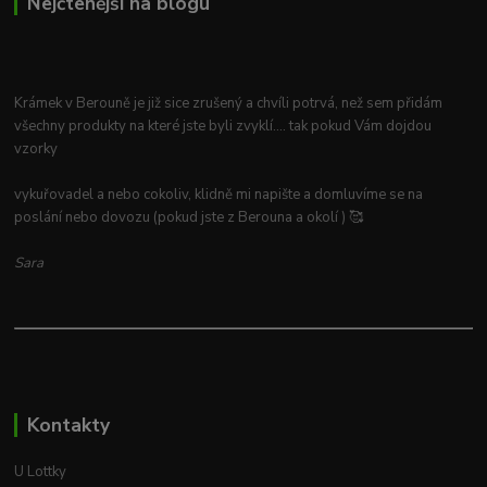
Nejčtenější na blogu
Krámek v Berouně je již sice zrušený a chvíli potrvá, než sem přidám
všechny produkty na které jste byli zvyklí.... tak pokud Vám dojdou
vzorky
vykuřovadel a nebo cokoliv, klidně mi napište a domluvíme se na
poslání nebo dovozu (pokud jste z Berouna a okolí ) 🥰
Sara
Kontakty
U Lottky