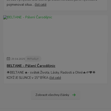
pojmenovat situa...
číst celé
29
.
04
.
2025
RITUÁLY
BELTANE - Pálení Čarodějnic
🌟BELTANE 🔥- svátek Života, Lásky, Radosti a Ohně🔥🌱💖🌟
KDYŽ JE SLUNCE v 15° BÝKA
číst celé
Zobrazit všechny články