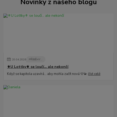
Novinky z našeho blogu
20
.
04
.
2026
PŘÍBĚHY...
⚜️U Lottky⚜️ se loučí… ale nekončí
Když se kapitola uzavírá… aby mohla začít nová 🩷💫
číst celé