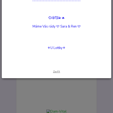
--------------------------------
💞🤩🥰💫🔥
Máme Vás rády 🩷 Sara & Ren 🩷
⚜️U Lottky⚜️
Ezem/Mauk-Vital
Není skladem
/
ks
Detail
Zavřít