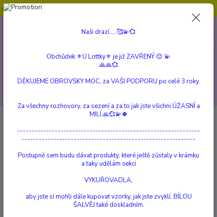
Obchůdek ⚜️U Lottky⚜️ je již ZAVŘENÝ 😔💫💞
0
ks
604 799 149
CZK
Naši drazí.....🥰💫💞
za
0 Kč
(Po-Pá, 10:00-15:00 hod.)
Obchůdek ⚜️U Lottky⚜️ je již ZAVŘENÝ 😔 💫
Menu
🙏🙏💞
DĚKUJEME OBROVSKY MOC, za VAŠI PODPORU po celé 3 roky.
Hledat
Za všechny rozhovory, za sezení a za to jak jste všichni ÚŽASNÍ a
MILÍ.🙏💞💫🍀
Úvod
Reico
Pro KONĚ
Doplňková krmiva
---------------------------------------------------------------
Doplňková krmiva
------------------------------------------------------------
Postupně sem budu dávat produkty, které ještě zůstaly v krámku
Víceúčelové bylinné minerální doplňkové krmivo,
a taky udělám sekci
které je ideálním zdrojem zásobování minerálními a vitalizujícími
VYKUŘOVADLA,
látkami. Může se podávat celoročně. Dobře se osvědčil jako
přípravek pro dobrou imunitu, předcházení kolikám i k celkovému
aby jste si mohli dále kupovat vzorky, jak jste zvyklí. BÍLOU
ŠALVĚJ také doskladním.
ozdravení koní.