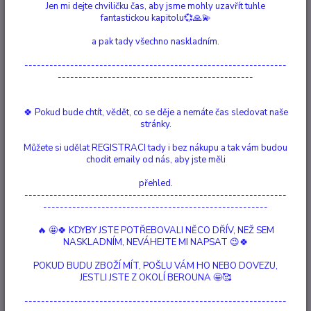
Jen mi dejte chviličku čas, aby jsme mohly uzavřít tuhle
fantastickou kapitolu💞🙏💫
a pak tady všechno naskladním.
---------------------------------------------------------------
-----------------------------------------------
Upřesnit parametry
🍀 Pokud bude chtít, vědět, co se děje a nemáte čas sledovat naše
stránky.
Nejnovější
Nejlevnější
Nejdražší
Můžete si udělat REGISTRACI tady i bez nákupu a tak vám budou
chodit emaily od nás, aby jste měli
Zobrazuji 1-4 z 4
přehled.
---------------------------------------------------------------
strana
z 1
------------------------------------------------------
🔥 🤩🍀 KDYBY JSTE POTŘEBOVALI NĚCO DŘÍV, NEŽ SEM
NASKLADNÍM, NEVÁHEJTE MI NAPSAT 😉🍀
POKUD BUDU ZBOŽÍ MÍT, POŠLU VÁM HO NEBO DOVEZU,
JESTLI JSTE Z OKOLÍ BEROUNA 🤩🥰
---------------------------------------------------------------