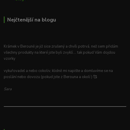
Nejčtenější na blogu
Krámek v Berouně je již sice zrušený a chvíli potrvá, než sem přidám
všechny produkty na které jste byli zvyklí.... tak pokud Vám dojdou
vzorky
vykuřovadel a nebo cokoliv, klidně mi napište a domluvíme se na
poslání nebo dovozu (pokud jste z Berouna a okolí ) 🥰
Sara