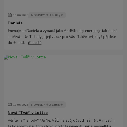
18
.
06
.
2025
NOVINKY ⚜️U Lottky⚜️
Daniela
Jmenuje se Daniela a vypadá jako Andělka. Její energie je tak klidná
a léčivá.... 💫 Ta tady je její vzkaz pro Vás. Takže teď, když přijdete
do ⚜️Lottk...
číst celé
18
.
06
.
2025
NOVINKY ⚜️U Lottky⚜️
Nová "Tvář" v Lottce
Věříte na "náhody" ? Já Ne. VŠE má svůj důvod i záměr. A myslím,
že lidé vymysleli toto slovo, protože nevěděli, jak si vysvětlit a