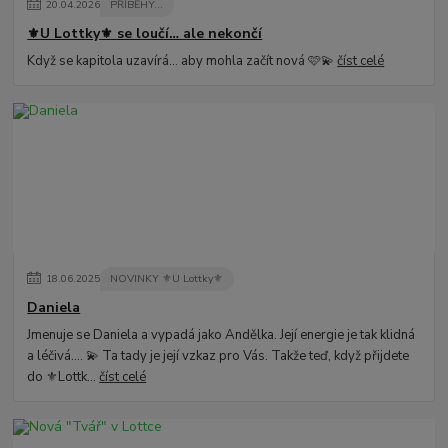
20
.
04
.
2026
PŘÍBĚHY...
⚜️U Lottky⚜️ se loučí… ale nekončí
Když se kapitola uzavírá… aby mohla začít nová 🩷💫
číst celé
18
.
06
.
2025
NOVINKY ⚜️U Lottky⚜️
Daniela
Jmenuje se Daniela a vypadá jako Andělka. Její energie je tak klidná
a léčivá.... 💫 Ta tady je její vzkaz pro Vás. Takže teď, když přijdete
do ⚜️Lottk...
číst celé