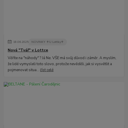
18
.
06
.
2025
NOVINKY ⚜️U Lottky⚜️
Nová "Tvář" v Lottce
Věříte na "náhody" ? Já Ne. VŠE má svůj důvod i záměr. A myslím,
že lidé vymysleli toto slovo, protože nevěděli, jak si vysvětlit a
pojmenovat situa...
číst celé