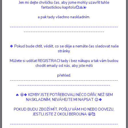
Jen mi dejte chviličku čas, aby jsme mohly uzavřít tuhle
Zobrazuji 1-1 z 1
fantastickou kapitolu💞🙏💫
strana
z 1
a pak tady všechno naskladním.
---------------------------------------------------------------
-----------------------------------------------
🍀 Pokud bude chtít, vědět, co se děje a nemáte čas sledovat naše
stránky.
Můžete si udělat REGISTRACI tady i bez nákupu a tak vám budou
chodit emaily od nás, aby jste měli
přehled.
---------------------------------------------------------------
------------------------------------------------------
🔥 🤩🍀 KDYBY JSTE POTŘEBOVALI NĚCO DŘÍV, NEŽ SEM
NASKLADNÍM, NEVÁHEJTE MI NAPSAT 😉🍀
POKUD BUDU ZBOŽÍ MÍT, POŠLU VÁM HO NEBO DOVEZU,
RENOVET - element Voda
JESTLI JSTE Z OKOLÍ BEROUNA 🤩🥰
Není skladem
/
ks
---------------------------------------------------------------