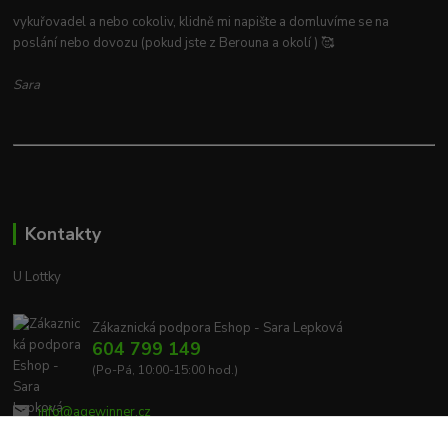
vykuřovadel a nebo cokoliv, klidně mi napište a domluvíme se na
poslání nebo dovozu (pokud jste z Berouna a okolí ) 🥰
Sara
Kontakty
U Lottky
Zákaznická podpora Eshop - Sara Lepková
604 799 149
(Po-Pá, 10:00-15:00 hod.)
info@agewinner.cz