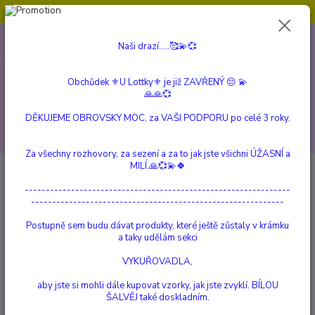
Obchůdek ⚜️U Lottky⚜️ je již ZAVŘENÝ 😔💫💞
0
ks
604 799 149
CZK
Naši drazí.....🥰💫💞
za
0 Kč
(Po-Pá, 10:00-15:00 hod.)
Obchůdek ⚜️U Lottky⚜️ je již ZAVŘENÝ 😔 💫
Menu
🙏🙏💞
DĚKUJEME OBROVSKY MOC, za VAŠI PODPORU po celé 3 roky.
Hledat
Za všechny rozhovory, za sezení a za to jak jste všichni ÚŽASNÍ a
MILÍ.🙏💞💫🍀
Úvod
VETERINÁRNÍ PRODUKTY
HLAVNÍ PRODUKTY PENTAGRAMU
RENOVET
---------------------------------------------------------------
------------------------------------------------------------
RENOVET
Postupně sem budu dávat produkty, které ještě zůstaly v krámku
a taky udělám sekci
Upřesnit parametry
VYKUŘOVADLA,
aby jste si mohli dále kupovat vzorky, jak jste zvyklí. BÍLOU
Nejnovější
Nejlevnější
Nejdražší
ŠALVĚJ také doskladním.