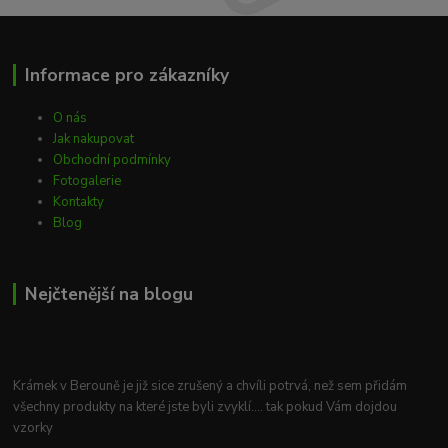
Informace pro zákazníky
O nás
Jak nakupovat
Obchodní podmínky
Fotogalerie
Kontakty
Blog
Nejčtenější na blogu
Krámek v Berouně je již sice zrušený a chvíli potrvá, než sem přidám
všechny produkty na které jste byli zvyklí.... tak pokud Vám dojdou
vzorky