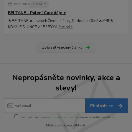
29
.
04
.
2025
RITUÁLY
BELTANE - Pálení Čarodějnic
🌟BELTANE 🔥- svátek Života, Lásky, Radosti a Ohně🔥🌱💖🌟
KDYŽ JE SLUNCE v 15° BÝKA
číst celé
Zobrazit všechny články
Nepropásněte novinky, akce a
slevy!
Přihlásit se
Souhlasím se
zpracováním osobních údajů
za účelem rozesílky newsletteru.
Můžete se kdykoli odhlásit.