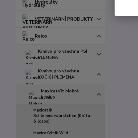
Hydroláty
VETERINÁRNÍ PRODUKTY
Reico
Krmivo pro všechna PSÍ
PLEMENA
Krmivo pro všechna
KOČIČÍ PLEMENA
MaxicatVit Mokré
krmivo
Maxicat®
Schlemmerwürstchen (Krůta
& losos)
MaxicatVit® Wild