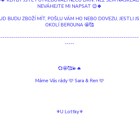
🤩🍀 KDYBY JSTE POTŘEBOVALI NĚCO DŘÍV, NEŽ SEM NASKLAD
NEVÁHEJTE MI NAPSAT 😉🍀
Vit® Geflügel
UD BUDU ZBOŽÍ MÍT, POŠLU VÁM HO NEBO DOVEZU, JESTLI JS
OKOLÍ BEROUNA 🤩🥰
Není skladem
---------------------------------------------------------------------------
Detail
-----
💞🤩🥰💫🔥
Máme Vás rády 🩷 Sara & Ren 🩷
⚜️U Lottky⚜️