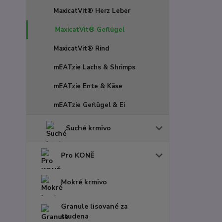
MaxicatVit® Herz Leber
MaxicatVit® Geflügel
MaxicatVit® Rind
mEATzie Lachs & Shrimps
mEATzie Ente & Käse
mEATzie Geflügel & Ei
Suché krmivo
Pro KONĚ
Mokré krmivo
Granule lisované za
studena