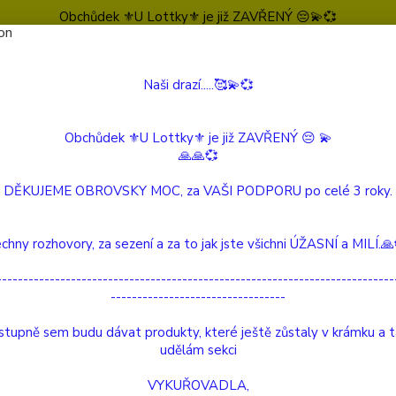
Obchůdek ⚜️U Lottky⚜️ je již ZAVŘENÝ 😔💫💞
Naši drazí.....🥰💫💞
Nevíte
Hledat
604 
(Po-Pá
Obchůdek ⚜️U Lottky⚜️ je již ZAVŘENÝ 😔 💫
🙏🙏💞
Reico
Krmivo pro všechna KOČIČÍ PLEMENA
MaxicatVit Mokré krmiv
DĚKUJEME OBROVSKY MOC, za VAŠI PODPORU po celé 3 roky.
catVit® Geflügel
chny rozhovory, za sezení a za to jak jste všichni ÚŽASNÍ a MILÍ.
---------------------------------------------------------------------------
Kč
Od
---------------------------------
tupně sem budu dávat produkty, které ještě zůstaly v krámku a 
adem
Novinka
Akce
Doprava ZDARMA
TOP 
udělám sekci
VYKUŘOVADLA,