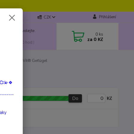
Přihlášení
CZK
 si rady? Zavolejte.
0
ks
799 149
za
0 Kč
, 10:00-15:00 hod.)
o
MaxicatVit® Geflügel
💞💫🍀
--------
Do
Kč
taky
produkt