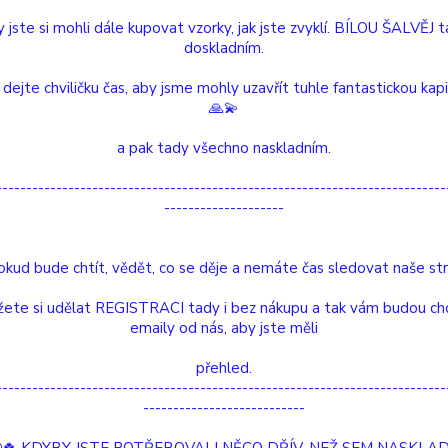
Upřesnit parametr
 jste si mohli dále kupovat vzorky, jak jste zvyklí. BÍLOU ŠALVĚJ 
doskladním.
 dejte chviličku čas, aby jsme mohly uzavřít tuhle fantastickou kap
ější
Nejlevnější
Nejdražší
🙏💫
a pak tady všechno naskladním.
1-1 z 1
---------------------------------------------------------------------------
--------------------
okud bude chtít, vědět, co se děje a nemáte čas sledovat naše str
ete si udělat REGISTRACI tady i bez nákupu a tak vám budou ch
emaily od nás, aby jste měli
přehled.
---------------------------------------------------------------------------
---------------------------