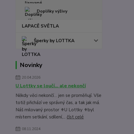
Doplňky výživy
LAPACĚ SVĚTLA
Šperky by LOTTKA
Novinky
20.04.2026
U Lottky se loučí… ale nekončí
Někdy věci nekončí… jen se proměňují. Vše
totiž přichází ve správný čas, a tak jak má.
Náš milovaný prostor ⚜️U Lottky ⚜️byl
místem setkání, sdílení,...
číst celé
08.11.2024