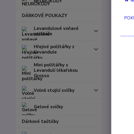
🔥 
NEUROKÓDY
DÁRKOVÉ POUKAZY
Maxicat
POK
/
ks
Levandulové voňavé
polštáře
-------
Hřejivé polštářky z
Levandule
Mini polštářky s
Levandulí lékařskou
Grosso
Volně stojící svíčky
Gelové svíčky
Dárkové taštičky