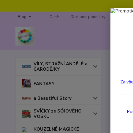
Blog
O mě .....
Obchodní podmínky
Kontakty
Úvod
VÍLY, STRÁŽNÍ ANDĚLÉ a
ČARODĚJKY
Maxi
Za vše
FANTASY
-------
Cena:
a Beautiful Story
SVÍČKY ze SÓJOVÉHO
Pos
VOSKU
Skl
KOUZELNÉ MAGICKÉ