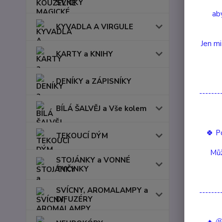
SVÍČKY
aby
KYVADLA A VIRGULE
Jen mi
Nejnov
KARTY a KNIHY
Zobrazuji 
DENÍKY a ZÁPISNÍKY
-------
BÍLÁ ŠALVĚJ a Vše kolem
🍀 P
TEKOUCÍ DÝM
Můž
STOJÁNKY a VONNÉ
TYČINKY
SVÍCNY, AROMALAMPY a
-------
DIFUZÉRY