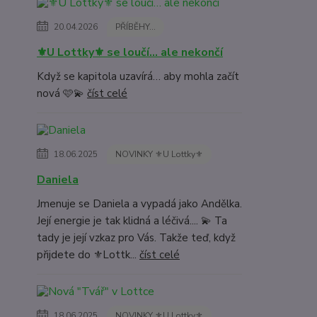
20.04.2026
PŘÍBĚHY...
⚜️U Lottky⚜️ se loučí… ale nekončí
Když se kapitola uzavírá… aby mohla začít
nová 🩷💫
číst celé
18.06.2025
NOVINKY ⚜️U Lottky⚜️
Daniela
Jmenuje se Daniela a vypadá jako Andělka.
Její energie je tak klidná a léčivá.... 💫 Ta
tady je její vzkaz pro Vás. Takže teď, když
přijdete do ⚜️Lottk...
číst celé
18.06.2025
NOVINKY ⚜️U Lottky⚜️