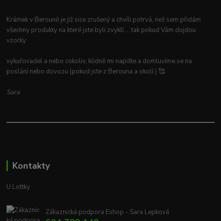
Krámek v Berouně je již sice zrušený a chvíli potrvá, než sem přidám
všechny produkty na které jste byli zvyklí.... tak pokud Vám dojdou
vzorky
vykuřovadel a nebo cokoliv, klidně mi napište a domluvíme se na
poslání nebo dovozu (pokud jste z Berouna a okolí ) 🥰
Sara
Kontakty
U Lottky
Zákaznická podpora Eshop - Sara Lepková