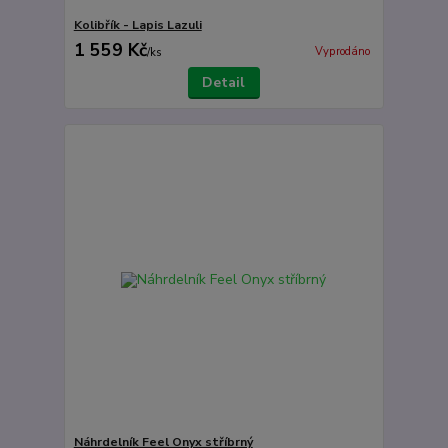
Kolibřík - Lapis Lazuli
1 559 Kč
Vyprodáno
/
ks
Detail
Náhrdelník Feel Onyx stříbrný