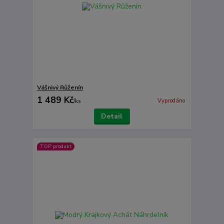
Vášnivý Růženín
1 489 Kč
Vyprodáno
/
ks
Detail
TOP produkt