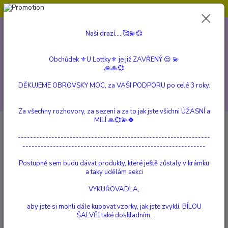
Obchůdek ⚜️U Lottky⚜️ je již ZAVŘENÝ 😔💫💞
0
ks
604 799 149
CZK
Naši drazí.....🥰💫💞
za
0 Kč
(Po-Pá, 10:00-15:00 hod.)
Obchůdek ⚜️U Lottky⚜️ je již ZAVŘENÝ 😔 💫
Menu
🙏🙏💞
DĚKUJEME OBROVSKY MOC, za VAŠI PODPORU po celé 3 roky.
Hledat
Za všechny rozhovory, za sezení a za to jak jste všichni ÚŽASNÍ a
MILÍ.🙏💞💫🍀
Úvod
a Beautiful Story
Náhrdelníky
---------------------------------------------------------------
------------------------------------------------------------
Postupně sem budu dávat produkty, které ještě zůstaly v krámku
a taky udělám sekci
VYKUŘOVADLA,
Náhrdelníky
aby jste si mohli dále kupovat vzorky, jak jste zvyklí. BÍLOU
ŠALVĚJ také doskladním.
Náhrdelníky