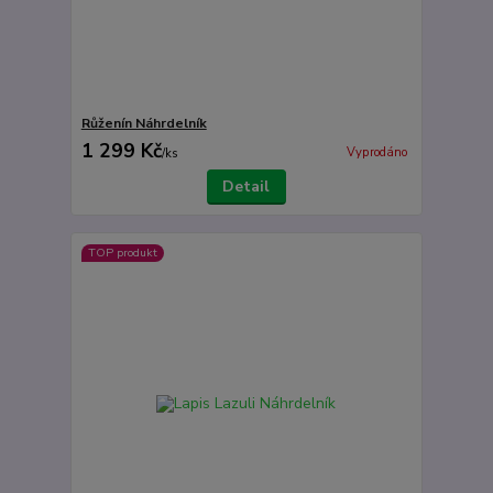
Růženín Náhrdelník
1 299 Kč
Vyprodáno
/
ks
Detail
TOP produkt