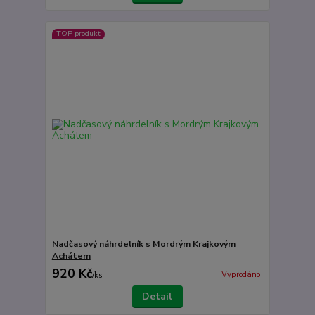
TOP produkt
Nadčasový náhrdelník s Mordrým Krajkovým
Achátem
920 Kč
Vyprodáno
/
ks
Detail