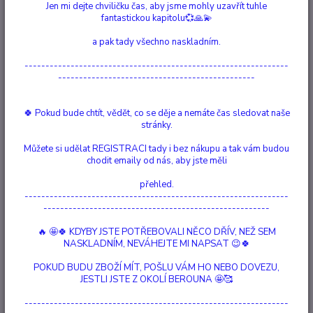
Jen mi dejte chviličku čas, aby jsme mohly uzavřít tuhle
Se symbolickými přívěšky a drahými kameny.
fantastickou kapitolu💞🙏💫
Každé Ženě dodájí pocit jedinečnosti, křehkosti a zároveň síly a
a pak tady všechno naskladním.
odhodlanosti....
---------------------------------------------------------------
-----------------------------------------------
Nejprodávanější
🍀 Pokud bude chtít, vědět, co se děje a nemáte čas sledovat naše
stránky.
Jasně černý Onyx
1.
Vyprodáno
Můžete si udělat REGISTRACI tady i bez nákupu a tak vám budou
920 Kč
chodit emaily od nás, aby jste měli
TOP produkt
přehled.
---------------------------------------------------------------
Nadčasový náhrdelník s Mordrým Krajkovým Achátem
------------------------------------------------------
2.
Vyprodáno
🔥 🤩🍀 KDYBY JSTE POTŘEBOVALI NĚCO DŘÍV, NEŽ SEM
920 Kč
NASKLADNÍM, NEVÁHEJTE MI NAPSAT 😉🍀
TOP produkt
POKUD BUDU ZBOŽÍ MÍT, POŠLU VÁM HO NEBO DOVEZU,
JESTLI JSTE Z OKOLÍ BEROUNA 🤩🥰
Modrý Krajkový Achát Náhrdelník
3.
Není skladem
---------------------------------------------------------------