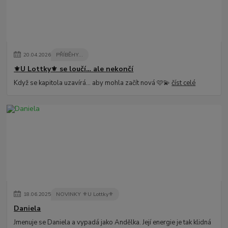
20
.
04
.
2026
PŘÍBĚHY...
⚜️U Lottky⚜️ se loučí… ale nekončí
Když se kapitola uzavírá… aby mohla začít nová 🩷💫
číst celé
18
.
06
.
2025
NOVINKY ⚜️U Lottky⚜️
Daniela
Jmenuje se Daniela a vypadá jako Andělka. Její energie je tak klidná