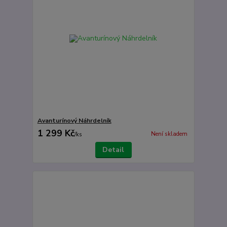
Avanturínový Náhrdelník
1 299 Kč
Není skladem
/
ks
Detail