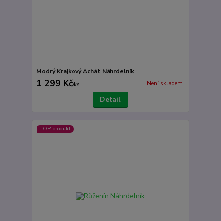
Modrý Krajkový Achát Náhrdelník
1 299 Kč
Není skladem
/
ks
Detail
TOP produkt