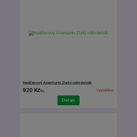
Nadčasový Avanturín Zlatý náhrdelník
920 Kč
Vyprodáno
/
ks
Detail