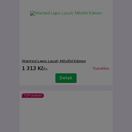
Wanted Lapis Lazuli, Měsíční Kámen
1 313 Kč
Vyprodáno
/
ks
Detail
TOP produkt