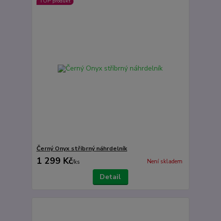
TOP produkt
Černý Onyx stříbrný náhrdelník
1 299 Kč
Není skladem
/
ks
Detail