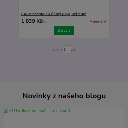
CALM náhrdelník Černý Onyx, stříbrný
1 039 Kč
Vyprodáno
/
ks
Detail
strana
z 1
Novinky z našeho blogu