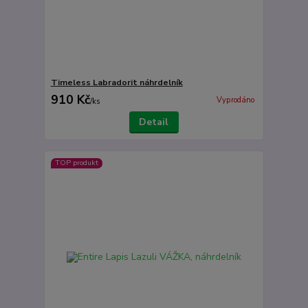
Timeless Labradorit náhrdelník
910 Kč
Vyprodáno
/
ks
Detail
TOP produkt