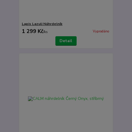
Lapis Lazuli Náhrdelník
1 299 Kč
Vyprodáno
/
ks
Detail