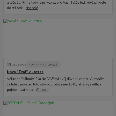
a léčivá.... 💫 Ta tady je její vzkaz pro Vás. Takže teď, když přijdete
do ⚜️Lottk...
číst celé
18
.
06
.
2025
NOVINKY ⚜️U Lottky⚜️
Nová "Tvář" v Lottce
Věříte na "náhody" ? Já Ne. VŠE má svůj důvod i záměr. A myslím,
že lidé vymysleli toto slovo, protože nevěděli, jak si vysvětlit a
pojmenovat situa...
číst celé