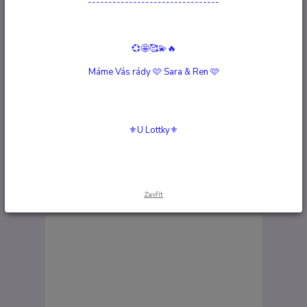
--------------------------------
1 299 Kč
TOP produkt
zobrazit více produktů
💞🤩🥰💫🔥
Máme Vás rády 🩷 Sara & Ren 🩷
Upřesnit parametry
⚜️U Lottky⚜️
Nejnovější
Nejlevnější
Nejdražší
Zobrazuji 1-20 z 20
strana
z 1
Zavřít