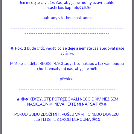
Jen mi dejte chviličku čas, aby jsme mohly uzavřít tuhle
fantastickou kapitolu💞🙏💫
KOČKY
a pak tady všechno naskladním.
PENTAGRAM
---------------------------------------------------------------
NEVHODNÁ KRMIVA
-----------------------------------------------
Vaření a pečení pro naše 4nohé parťáky
🍀 Pokud bude chtít, vědět, co se děje a nemáte čas sledovat naše
stránky.
Štítky blogu
Můžete si udělat REGISTRACI tady i bez nákupu a tak vám budou
chodit emaily od nás, aby jste měli
přehled.
Úvod
Blog
Vaření a pečení pro naše 4nohé parťáky
---------------------------------------------------------------
------------------------------------------------------
Vaření a pečení pro naše 4nohé parťáky
🔥 🤩🍀 KDYBY JSTE POTŘEBOVALI NĚCO DŘÍV, NEŽ SEM
NASKLADNÍM, NEVÁHEJTE MI NAPSAT 😉🍀
Nejnovější články
POKUD BUDU ZBOŽÍ MÍT, POŠLU VÁM HO NEBO DOVEZU,
JESTLI JSTE Z OKOLÍ BEROUNA 🤩🥰
strana
z 1
---------------------------------------------------------------