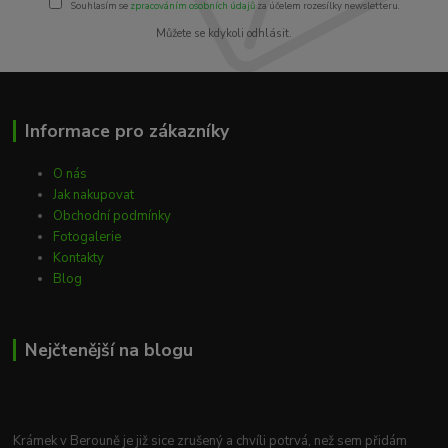
Souhlasím se
zpracováním osobních údajů
za účelem rozesílky newsletteru.
Můžete se kdykoli odhlásit.
Informace pro zákazníky
O nás
Jak nakupovat
Obchodní podmínky
Fotogalerie
Kontakty
Blog
Nejčtenější na blogu
Krámek v Berouně je již sice zrušený a chvíli potrvá, než sem přidám