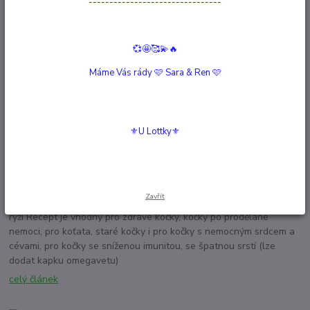
--------------------------------
Odlehčená sekaná
💞🤩🥰💫🔥
22
.
09
.
2021
Vaření a pečení pro naše 4nohé parťáky
Máme Vás rády 🩷 Sara & Ren 🩷
Recept je vhodný i pro snižování nadváhy a také pro starší zvířata.
celý článek
⚜️U Lottky⚜️
Kuřecí kaše s pohankou
22
.
09
.
2021
Vaření a pečení pro naše 4nohé parťáky
Zavřít
A tady něco pro Kočičáky.... Pro obézní kočky lze pohanku nahradit
rýží Recept je vhodný pro zdravé kočky, kočky po prodělané
nemoci, pro koťata, staré kočky i pro kočky s nemocným srdcem a
cévami, pro kočky se sníženou imunitou, se špatnou srstí (lze
dodat kapku omegavetu)
celý článek