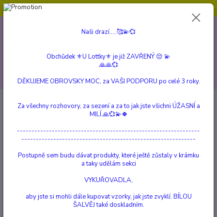
Obchůdek ⚜️U Lottky⚜️ je již ZAVŘENÝ 😔💫💞
0
ks
604 799 149
CZK
Naši drazí.....🥰💫💞
za
0 Kč
(Po-Pá, 10:00-15:00 hod.)
Menu
Obchůdek ⚜️U Lottky⚜️ je již ZAVŘENÝ 😔 💫
🙏🙏💞
Hledat
DĚKUJEME OBROVSKY MOC, za VAŠI PODPORU po celé 3 roky.
Za všechny rozhovory, za sezení a za to jak jste všichni ÚŽASNÍ a
Kategorie blogu
MILÍ.🙏💞💫🍀
RITUÁLY
---------------------------------------------------------------
------------------------------------------------------------
NOVINKY ⚜️U Lottky⚜️
Postupně sem budu dávat produkty, které ještě zůstaly v krámku
PŘÍBĚHY...
a taky udělám sekci
Reico vital system - Přírodní síla
VYKUŘOVADLA,
aby jste si mohli dále kupovat vzorky, jak jste zvyklí. BÍLOU
Pojídá váš pes trávu??
ŠALVĚJ také doskladním.
VETERINÁRNÍ PRODUKTY