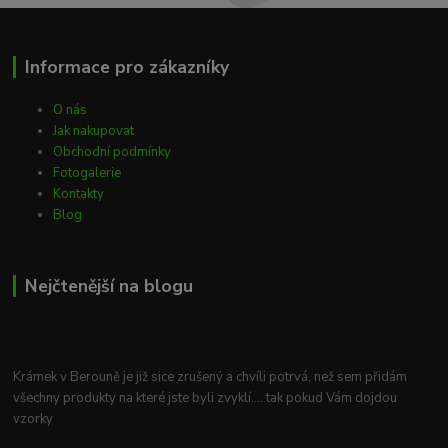
Informace pro zákazníky
O nás
Jak nakupovat
Obchodní podmínky
Fotogalerie
Kontakty
Blog
Nejčtenější na blogu
Krámek v Berouně je již sice zrušený a chvíli potrvá, než sem přidám
všechny produkty na které jste byli zvyklí.... tak pokud Vám dojdou
vzorky