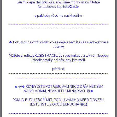
Jen mi dejte chviličku čas, aby jsme mohly uzavřít tuhle
fantastickou kapitolu💞🙏💫
Ohodnotit produkt
a pak tady všechno naskladním.
Kyvadla jsou nástroje používané pro věštecké účely, energetické léčení
---------------------------------------------------------------
a osobní rozvoj. Jedním z nejpopulárnějších materiálů pro výrobu
-----------------------------------------------
kyvadel je ametyst, který je známý svými duchovními a léčebnými
vlastnostmi. V tomto textu se zaměříme na vlastnosti kyvadla se
surovým ametystem. Surový ametyst A...
celý popis
🍀 Pokud bude chtít, vědět, co se děje a nemáte čas sledovat naše
stránky.
Dostupnost
Skladem 1 ks
Můžete si udělat REGISTRACI tady i bez nákupu a tak vám budou
chodit emaily od nás, aby jste měli
Nejsme plátci DPH
přehled.
---------------------------------------------------------------
260 Kč
------------------------------------------------------
/
ks
Přidat do košíku
🔥 🤩🍀 KDYBY JSTE POTŘEBOVALI NĚCO DŘÍV, NEŽ SEM
NASKLADNÍM, NEVÁHEJTE MI NAPSAT 😉🍀
POKUD BUDU ZBOŽÍ MÍT, POŠLU VÁM HO NEBO DOVEZU,
Číslo produktu:
31-00-04
JESTLI JSTE Z OKOLÍ BEROUNA 🤩🥰
Materiál:
surový ametyst, stříbrně pokovené
Hlídat cenu / dostupnost
---------------------------------------------------------------