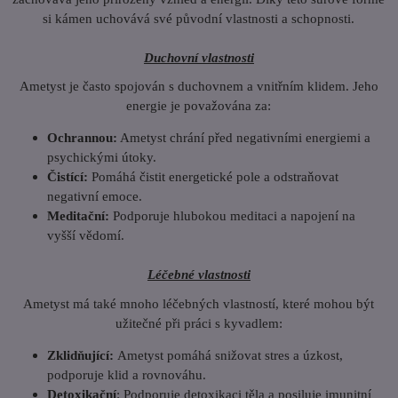
si kámen uchovává své původní vlastnosti a schopnosti.
Duchovní vlastnosti
Ametyst je často spojován s duchovnem a vnitřním klidem. Jeho
energie je považována za:
Ochrannou:
Ametyst chrání před negativními energiemi a
psychickými útoky.
Čistící:
Pomáhá čistit energetické pole a odstraňovat
negativní emoce.
Meditační:
Podporuje hlubokou meditaci a napojení na
vyšší vědomí.
Léčebné vlastnosti
Ametyst má také mnoho léčebných vlastností, které mohou být
užitečné při práci s kyvadlem:
Zklidňující:
Ametyst pomáhá snižovat stres a úzkost,
podporuje klid a rovnováhu.
Detoxikační
: Podporuje detoxikaci těla a posiluje imunitní