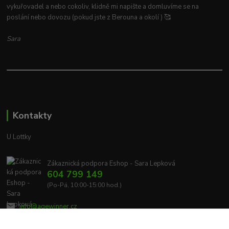
vykuřovadel a nebo cokoliv, klidně mi napište a domluvíme se na
poslání nebo dovozu (pokud jste z Berouna a okolí ) 🥰
Sara
Kontakty
U Lottky
Zákaznická podpora Eshop - Sara Lepková
604 799 149
(Po-Pá, 10:00-15:00 hod.)
info@agewinner.cz