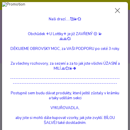
Obchůdek ⚜️U Lottky⚜️ je již ZAVŘENÝ 😔💫💞
0
ks
604 799 149
CZK
Naši drazí.....🥰💫💞
za
0 Kč
(Po-Pá, 10:00-15:00 hod.)
Obchůdek ⚜️U Lottky⚜️ je již ZAVŘENÝ 😔 💫
Menu
🙏🙏💞
DĚKUJEME OBROVSKY MOC, za VAŠI PODPORU po celé 3 roky.
Hledat
Za všechny rozhovory, za sezení a za to jak jste všichni ÚŽASNÍ a
MILÍ.🙏💞💫🍀
Úvod
KYVADLA A VIRGULE
Kyvadlo ze surového AMETYSTU
---------------------------------------------------------------
Kyvadlo ze surového AMETYSTU
------------------------------------------------------------
Postupně sem budu dávat produkty, které ještě zůstaly v krámku
TOP produkt
a taky udělám sekci
VYKUŘOVADLA,
aby jste si mohli dále kupovat vzorky, jak jste zvyklí. BÍLOU
ŠALVĚJ také doskladním.