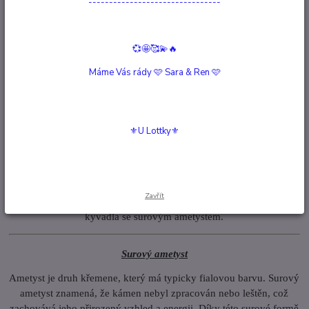
--------------------------------
Kompletní specifikace
💞🤩🥰💫🔥
Hodnocení
0
Máme Vás rády 🩷 Sara & Ren 🩷
Komentáře
0
Kompletní specifikace
⚜️U Lottky⚜️
Kyvadla jsou nástroje používané pro věštecké účely, energetické
léčení a osobní rozvoj. Jedním z nejpopulárnějších materiálů pro
výrobu kyvadel je ametyst, který je známý svými duchovními a
Zavřít
léčebnými vlastnostmi. V tomto textu se zaměříme na vlastnosti
kyvadla se surovým ametystem.
Surový ametyst
Ametyst je druh křemene, který má typicky fialovou barvu. Surový
ametyst znamená, že kámen nebyl zpracován nebo leštěn, což
zachovává jeho přirozený vzhled a energii. Díky této surové formě