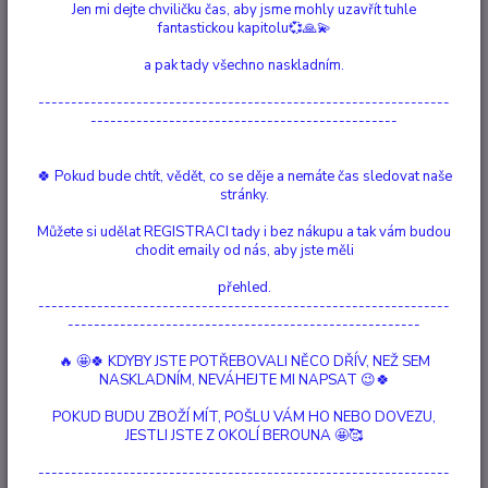
Jen mi dejte chviličku čas, aby jsme mohly uzavřít tuhle
fantastickou kapitolu💞🙏💫
Ohodnotit produkt
a pak tady všechno naskladním.
Flor de Muerte Ručně malované detaily, splývavé šedé vlasy a šedé
---------------------------------------------------------------
květinové akcenty, které vytvářejí fascinující kouřový efekt, zatímco z
-----------------------------------------------
designu proudí vonný kužel. Splývavé šedé vlasy a květinové akcenty
dodávají kouzlo éterickým detailům a efekt tekutému kouři, čímž vzniká
fascinující scéna. ...
celý popis
🍀 Pokud bude chtít, vědět, co se děje a nemáte čas sledovat naše
stránky.
Dostupnost
Skladem 1 ks
Můžete si udělat REGISTRACI tady i bez nákupu a tak vám budou
chodit emaily od nás, aby jste měli
Nejsme plátci DPH
přehled.
---------------------------------------------------------------
685 Kč
------------------------------------------------------
/
ks
Přidat do košíku
🔥 🤩🍀 KDYBY JSTE POTŘEBOVALI NĚCO DŘÍV, NEŽ SEM
NASKLADNÍM, NEVÁHEJTE MI NAPSAT 😉🍀
POKUD BUDU ZBOŽÍ MÍT, POŠLU VÁM HO NEBO DOVEZU,
Číslo produktu:
70015
JESTLI JSTE Z OKOLÍ BEROUNA 🤩🥰
Materiál:
polyserin
velikost:
16 cm
---------------------------------------------------------------
Hlídat cenu / dostupnost