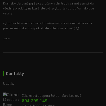
Krámek v Berouně je již sice zrušený a chvíli potrvá, než sem přidám
všechny produkty na které jste byli zvyklí.... tak pokud Vám dojdou
vzorky
vykuřovadel a nebo cokoliv, klidně mi napište a domluvíme se na
poslání nebo dovozu (pokud jste z Berouna a okolí ) 🥰
Sara
Kontakty
U Lottky
Zákaznická podpora Eshop - Sara Lepková
604 799 149
(Po-Pá, 10:00-15:00 hod.)