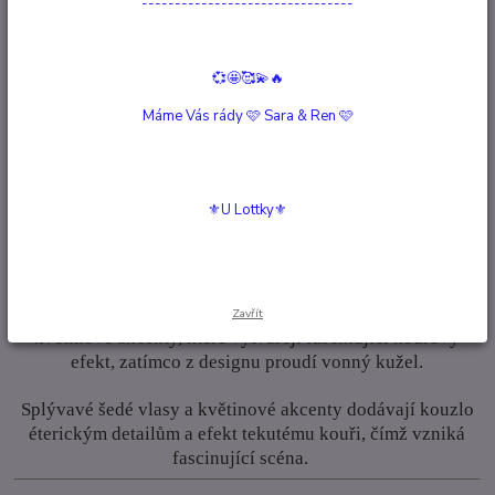
--------------------------------
Kompletní specifikace
💞🤩🥰💫🔥
Hodnocení
0
Máme Vás rády 🩷 Sara & Ren 🩷
Komentáře
0
⚜️U Lottky⚜️
Kompletní specifikace
Flor de Muerte
Ručně malované detaily, splývavé šedé vlasy a šedé
Zavřít
květinové akcenty, které vytvářejí fascinující kouřový
efekt, zatímco z designu proudí vonný kužel.
Splývavé šedé vlasy a květinové akcenty dodávají kouzlo
éterickým detailům a efekt tekutému kouři, čímž vzniká
fascinující scéna.