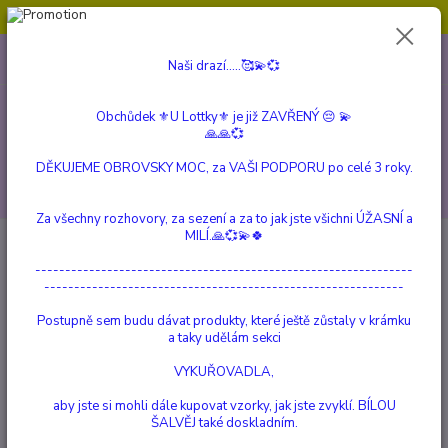
Obchůdek ⚜️U Lottky⚜️ je již ZAVŘENÝ 😔💫💞
0
ks
604 799 149
CZK
Naši drazí.....🥰💫💞
za
0 Kč
(Po-Pá, 10:00-15:00 hod.)
Obchůdek ⚜️U Lottky⚜️ je již ZAVŘENÝ 😔 💫
Menu
🙏🙏💞
DĚKUJEME OBROVSKY MOC, za VAŠI PODPORU po celé 3 roky.
Hledat
Za všechny rozhovory, za sezení a za to jak jste všichni ÚŽASNÍ a
MILÍ.🙏💞💫🍀
Úvod
TEKOUCÍ DÝM
Flor de Muerte
---------------------------------------------------------------
Flor de Muerte
------------------------------------------------------------
Postupně sem budu dávat produkty, které ještě zůstaly v krámku
Novinka
a taky udělám sekci
VYKUŘOVADLA,
aby jste si mohli dále kupovat vzorky, jak jste zvyklí. BÍLOU
ŠALVĚJ také doskladním.