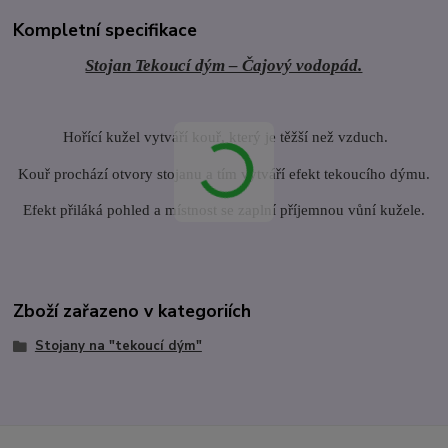
Kompletní specifikace
Stojan Tekoucí dým – Čajový vodopád.
Hořící kužel vytváří kouř, který je těžší než vzduch.
Kouř prochází otvory stojanu a tím vytváří efekt tekoucího dýmu.
Efekt přiláká pohled a místnost se zaplní příjemnou vůní kužele.
Zboží zařazeno v kategoriích
Stojany na "tekoucí dým"