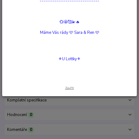
--------------------------------
Hlídat cenu / dostupnost
Podobné produkty
💞🤩🥰💫🔥
Stojan "Tekoucí dým" KONVICE
Není skladem
Máme Vás rády 🩷 Sara & Ren 🩷
620 Kč
/
ks
Detail
ZENOVÝ VODOPÁD
Není skladem
⚜️U Lottky⚜️
265 Kč
/
ks
Detail
Zavřít
Kompletní specifikace
Hodnocení
0
Komentáře
0