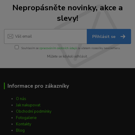
Nepropásněte novinky, akce a
slevy!
Přihlásit se
Souhlasím se
zpracováním osobních údajů
za účelem rozesílky newsletteru.
Můžete se kdykoli odhlásit.
Informace pro zákazníky
O nás
Jak nakupovat
Obchodní podmínky
Fotogalerie
Kontakty
Blog