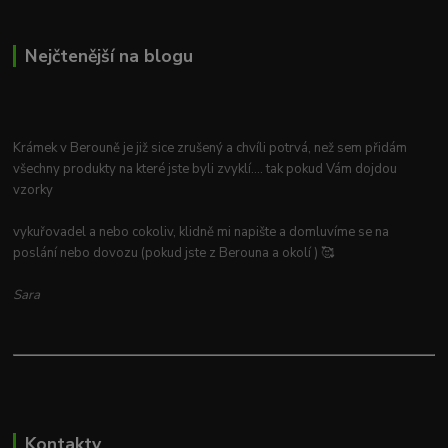
Nejčtenější na blogu
Krámek v Berouně je již sice zrušený a chvíli potrvá, než sem přidám
všechny produkty na které jste byli zvyklí.... tak pokud Vám dojdou
vzorky
vykuřovadel a nebo cokoliv, klidně mi napište a domluvíme se na
poslání nebo dovozu (pokud jste z Berouna a okolí ) 🥰
Sara
Kontakty