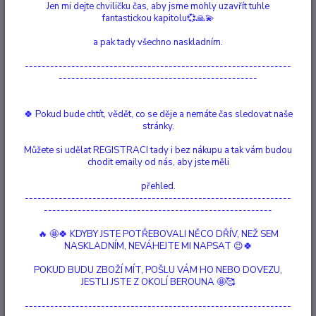
Jen mi dejte chviličku čas, aby jsme mohly uzavřít tuhle
fantastickou kapitolu💞🙏💫
Ohodnotit produkt
a pak tady všechno naskladním.
Stojan “Tekoucí Dým“
---------------------------------------------------------------
Stojan Tekoucí dým – Čajový vodopád. Hořící kužel vytváří kouř, který je
-----------------------------------------------
těžší než vzduch. Kouř prochází otvory stojanu a tím vytváří efekt
tekoucího dýmu. Efekt přiláká pohled a místnost se zaplní příjemnou
🍀 Pokud bude chtít, vědět, co se děje a nemáte čas sledovat naše
vůní kužele.
celý popis
stránky.
Můžete si udělat REGISTRACI tady i bez nákupu a tak vám budou
Dostupnost
Skladem 1 ks
chodit emaily od nás, aby jste měli
Nejsme plátci DPH
přehled.
---------------------------------------------------------------
------------------------------------------------------
735 Kč
/
ks
🔥 🤩🍀 KDYBY JSTE POTŘEBOVALI NĚCO DŘÍV, NEŽ SEM
Přidat do košíku
NASKLADNÍM, NEVÁHEJTE MI NAPSAT 😉🍀
POKUD BUDU ZBOŽÍ MÍT, POŠLU VÁM HO NEBO DOVEZU,
JESTLI JSTE Z OKOLÍ BEROUNA 🤩🥰
Číslo produktu:
70006
Materiál:
pryskyřice, dřevo , plast
---------------------------------------------------------------
velikost:
10 x22,3 x 8,3cm