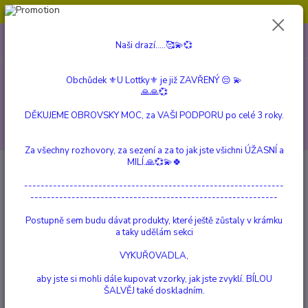
Obchůdek ⚜️U Lottky⚜️ je již ZAVŘENÝ 😔💫💞
0
ks
604 799 149
CZK
Naši drazí.....🥰💫💞
za
0 Kč
(Po-Pá, 10:00-15:00 hod.)
Obchůdek ⚜️U Lottky⚜️ je již ZAVŘENÝ 😔 💫
Menu
🙏🙏💞
DĚKUJEME OBROVSKY MOC, za VAŠI PODPORU po celé 3 roky.
Hledat
Za všechny rozhovory, za sezení a za to jak jste všichni ÚŽASNÍ a
MILÍ.🙏💞💫🍀
Úvod
TEKOUCÍ DÝM
Stojany na "tekoucí dým"
Čajový Vodopád
---------------------------------------------------------------
Čajový Vodopád
------------------------------------------------------------
Postupně sem budu dávat produkty, které ještě zůstaly v krámku
TOP produkt
a taky udělám sekci
VYKUŘOVADLA,
aby jste si mohli dále kupovat vzorky, jak jste zvyklí. BÍLOU
ŠALVĚJ také doskladním.