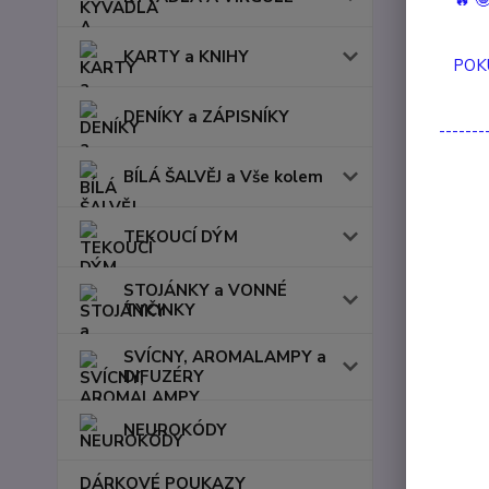
🔥 
Objevte
KARTY a KNIHY
POK
DENÍKY a ZÁPISNÍKY
Růžení
-------
BÍLÁ ŠALVĚJ a Vše kolem
Dr
TEKOUCÍ DÝM
STOJÁNKY a VONNÉ
TYČINKY
SVÍCNY, AROMALAMPY a
DIFUZÉRY
Souvise
NEUROKÓDY
DÁRKOVÉ POUKAZY
TOP pro