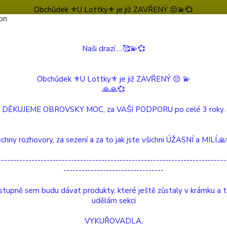
Obchůdek ⚜️U Lottky⚜️ je již ZAVŘENÝ 😔💫💞
Naši drazí.....🥰💫💞
Nevíte
Hledat
604 
(Po-Pá
Obchůdek ⚜️U Lottky⚜️ je již ZAVŘENÝ 😔 💫
🙏🙏💞
 Beautiful Story
Splash Růženín
DĚKUJEME OBROVSKY MOC, za VAŠI PODPORU po celé 3 roky.
sh Růženín
chny rozhovory, za sezení a za to jak jste všichni ÚŽASNÍ a MILÍ.
ukt
---------------------------------------------------------------------------
---------------------------------
Splash
stříbr
tupně sem budu dávat produkty, které ještě zůstaly v krámku a 
ze skl
udělám sekci
Nárame
VYKUŘOVADLA,
je 16 c