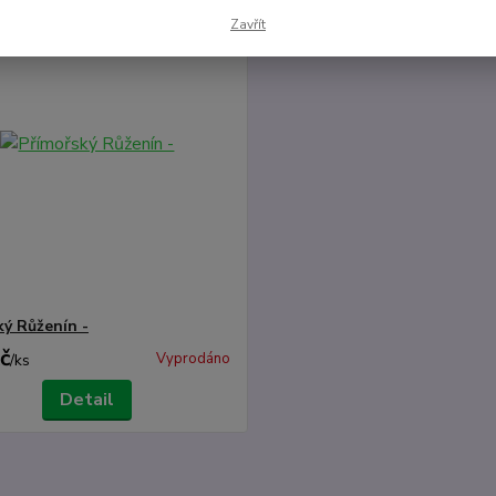
Zavřít
ký Růženín -
č
Vyprodáno
/
ks
Detail