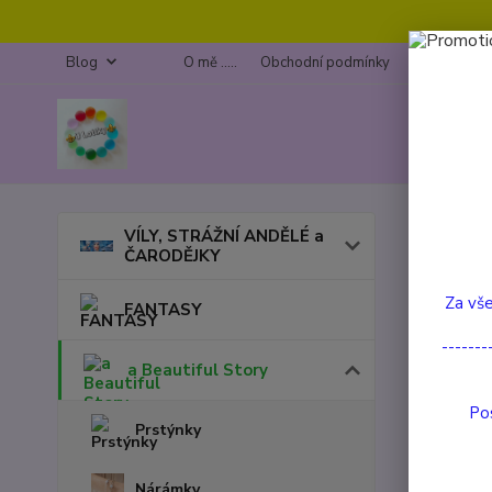
Blog
O mě .....
Obchodní podmínky
Kontakty
Úvod
a
VÍLY, STRÁŽNÍ ANDĚLÉ a
ČARODĚJKY
Spla
Za vše
FANTASY
TOP prod
-------
a Beautiful Story
Pos
Prstýnky
Nárámky