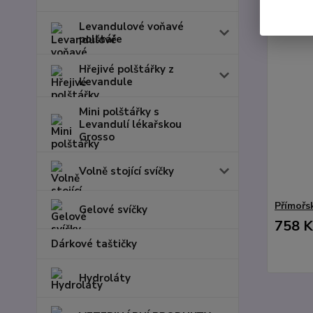
Levandulové voňavé
polštáře
Hřejivé polštářky z
Levandule
Mini polštářky s
Levandulí lékařskou
Grosso
Volně stojící svíčky
Přímořs
Gelové svíčky
758 K
Dárkové taštičky
Hydroláty