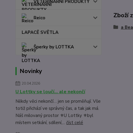
VETERINÁRNÍ PRODUKTY
Zboží 
Reico
a Bea
LAPACĚ SVĚTLA
Šperky by LOTTKA
Novinky
20.04.2026
U Lottky se loučí… ale nekončí
Někdy věci nekončí… jen se proměňují. Vše
totiž přichází ve správný čas, a tak jak má.
Náš milovaný prostor ⚜️U Lottky ⚜️byl
místem setkání, sdílení,...
číst celé