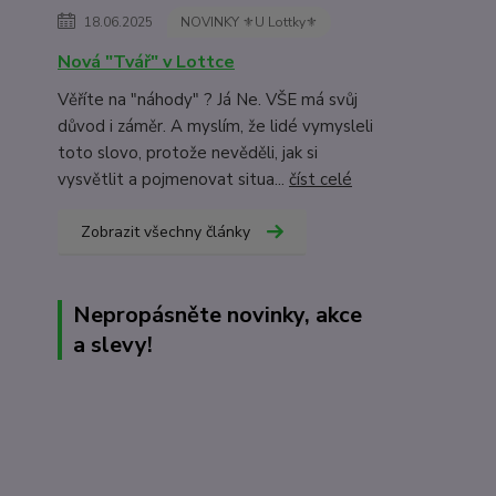
18.06.2025
NOVINKY ⚜️U Lottky⚜️
Nová "Tvář" v Lottce
Věříte na "náhody" ? Já Ne. VŠE má svůj
důvod i záměr. A myslím, že lidé vymysleli
toto slovo, protože nevěděli, jak si
vysvětlit a pojmenovat situa...
číst celé
Zobrazit všechny články
Nepropásněte novinky, akce
a slevy!