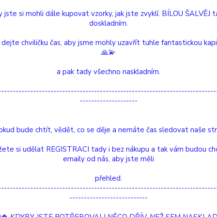
 jste si mohli dále kupovat vzorky, jak jste zvyklí. BÍLOU ŠALVĚJ 
doskladním.
Dos
 dejte chviličku čas, aby jsme mohly uzavřít tuhle fantastickou kap
Nej
🙏💫
a pak tady všechno naskladním.
51
---------------------------------------------------------------------------
--------------------
Číslo p
velikost
okud bude chtít, vědět, co se děje a nemáte čas sledovat naše str
Barva:
Doba v
ete si udělat REGISTRACI tady i bez nákupu a tak vám budou ch
emaily od nás, aby jste měli
etní specifikace
Hodnocení
0
Ko
přehled.
---------------------------------------------------------------------------
---------------------------
tní specifikace