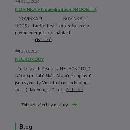
08.11.2024
NOVINKA v Neurokódech ⚡BOOST ⚡
NOVINKA !!! NOVINKA !!!
BOOST Buďte První, kdo zažije zcela
novou energetickou náplast.
...
číst celé
28.05.2024
NEUROKÓDY
Co to vlastně jsou ty NEUROKÓDY..?
Někdo jim také říká "Zázračné náplasti" ,
jsou vyvinuty Vibrotaktilní technologii
(VTT). Jak Fungují ? Tec...
číst celé
Zobrazit všechny novinky
Blog