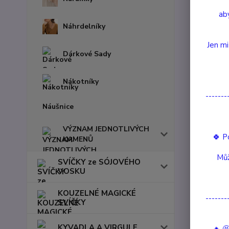
aby
Náhrdelníky
Jen mi
Dárkové Sady
Nákotníky
-------
Náušnice
VÝZNAM JEDNOTLIVÝCH
🍀 P
KAMENŮ
Můž
SVÍČKY ze SÓJOVÉHO
VOSKU
Kompl
KOUZELNÉ MAGICKÉ
-------
SVÍČKY
Komple
KYVADLA A VIRGULE