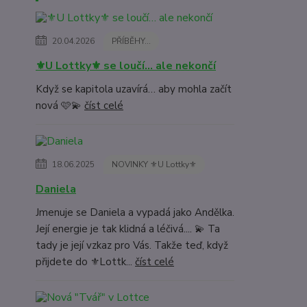
20.04.2026
PŘÍBĚHY...
⚜️U Lottky⚜️ se loučí… ale nekončí
Když se kapitola uzavírá… aby mohla začít
nová 🩷💫
číst celé
18.06.2025
NOVINKY ⚜️U Lottky⚜️
Daniela
Jmenuje se Daniela a vypadá jako Andělka.
Její energie je tak klidná a léčivá.... 💫 Ta
tady je její vzkaz pro Vás. Takže teď, když
přijdete do ⚜️Lottk...
číst celé