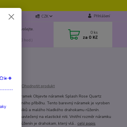
Přihlášení
CZK
 si rady? Zavolejte.
0
ks
799 149
za
0 Kč
, 10:00-15:00 hod.)
💞💫🍀
Ohodnotit produkt
--------
 Růženín náramek Objevte náramek Splash Rose Quartz
né barvy krásného příběhu. Tento barevný náramek je vyroben
taky
eněných korálků a malého hladkého drahokamu růženín.
k je ručně navlečený na elastické niti. Vnitřní rozměr náramku
entimetrů. Růženín je drahokam, který vlá...
celý popis