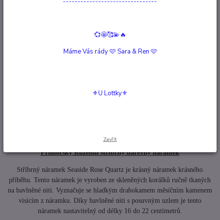
--------------------------------
Kompletní specifikace
💞🤩🥰💫🔥
Hodnocení
0
Máme Vás rády 🩷 Sara & Ren 🩷
Komentáře
0
⚜️U Lottky⚜️
Související zboží
2
Kompletní specifikace
Zavřít
Přímořský Růženín stříbrný barevný náramek
Stříbrný náramek Seaside Rose Quartz je krásný náramek krásného
příběhu. Tento náramek je vyroben ze skleněných korálků ručně tkaných
na bavlněné niti. Vyznačuje se hladkým drahokamem měsíčním kamenem
visícím z náramku. Díky bavlněné niti s posuvným uzlem je tento
náramek nastavitelný od délky 16 do 22 centimetrů.