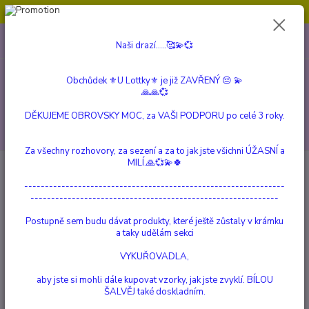
Obchůdek ⚜️U Lottky⚜️ je již ZAVŘENÝ 😔💫💞
0
ks
604 799 149
CZK
Naši drazí.....🥰💫💞
za
0 Kč
(Po-Pá, 10:00-15:00 hod.)
Obchůdek ⚜️U Lottky⚜️ je již ZAVŘENÝ 😔 💫
Menu
🙏🙏💞
DĚKUJEME OBROVSKY MOC, za VAŠI PODPORU po celé 3 roky.
Hledat
Za všechny rozhovory, za sezení a za to jak jste všichni ÚŽASNÍ a
MILÍ.🙏💞💫🍀
Úvod
a Beautiful Story
Přímořský Růženín -
---------------------------------------------------------------
Přímořský Růženín -
------------------------------------------------------------
Postupně sem budu dávat produkty, které ještě zůstaly v krámku
TOP produkt
a taky udělám sekci
VYKUŘOVADLA,
aby jste si mohli dále kupovat vzorky, jak jste zvyklí. BÍLOU
ŠALVĚJ také doskladním.