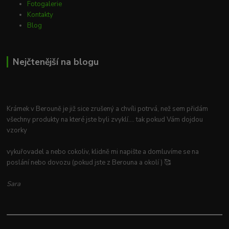
Fotogalerie
Kontakty
Blog
Nejčtenější na blogu
Krámek v Berouně je již sice zrušený a chvíli potrvá, než sem přidám
všechny produkty na které jste byli zvyklí.... tak pokud Vám dojdou
vzorky
vykuřovadel a nebo cokoliv, klidně mi napište a domluvíme se na
poslání nebo dovozu (pokud jste z Berouna a okolí ) 🥰
Sara