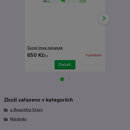
Černý Onyx náramek
Lapis Lazuli
650 Kč
650 Kč
Vyprodáno
/
ks
/
ks
Detail
Zboží zařazeno v kategoriích
a Beautiful Story
Nárámky