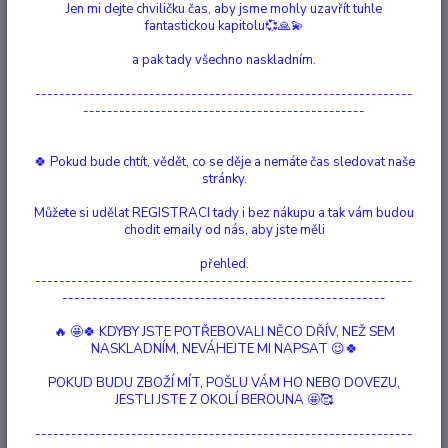
Jen mi dejte chviličku čas, aby jsme mohly uzavřít tuhle
fantastickou kapitolu💞🙏💫
Ohodnotit produkt
a pak tady všechno naskladním.
Přímořský Růženín stříbrný barevný náramek Stříbrný náramek Seaside
---------------------------------------------------------------
Rose Quartz je krásný náramek krásného příběhu. Tento náramek je
-----------------------------------------------
vyroben ze skleněných korálků ručně tkaných na bavlněné niti. Vyznačuje
se hladkým drahokamem měsíčním kamenem visícím z náramku. Díky
bavlněné niti s posuvným uzlem j...
celý popis
🍀 Pokud bude chtít, vědět, co se děje a nemáte čas sledovat naše
stránky.
Dostupnost
Vyprodáno
Můžete si udělat REGISTRACI tady i bez nákupu a tak vám budou
chodit emaily od nás, aby jste měli
Nejsme plátci DPH
přehled.
---------------------------------------------------------------
758 Kč
------------------------------------------------------
/
ks
Momentálně není k dispozici
🔥 🤩🍀 KDYBY JSTE POTŘEBOVALI NĚCO DŘÍV, NEŽ SEM
NASKLADNÍM, NEVÁHEJTE MI NAPSAT 😉🍀
Číslo produktu:
90037
POKUD BUDU ZBOŽÍ MÍT, POŠLU VÁM HO NEBO DOVEZU,
Materiál:
Bavlna, Sklo, Drahokam, Mosaz
JESTLI JSTE Z OKOLÍ BEROUNA 🤩🥰
Drahokam:
Růženín
Barva:
Růžová, Stříbrná
Moc:
Láska
---------------------------------------------------------------
Hlídat cenu / dostupnost