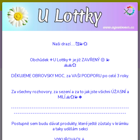
Obchůdek ⚜️U Lottky⚜️ je již ZAVŘENÝ 😔💫💞
0
ks
604 799 149
CZK
za
0 Kč
(Po-Pá, 10:00-15:00 hod.)
Menu
Naši drazí.....🥰💫💞
Hledat
Obchůdek ⚜️U Lottky⚜️ je již ZAVŘENÝ 😔 💫
🙏🙏💞
Úvod
TEKOUCÍ DÝM
Vonné kužele "TEKOUCÍ DÝM"
Lavender 30 g
DĚKUJEME OBROVSKY MOC, za VAŠI PODPORU po celé 3 roky.
Lavender 30 g
Za všechny rozhovory, za sezení a za to jak jste všichni ÚŽASNÍ a
MILÍ.🙏💞💫🍀
TOP produkt
---------------------------------------------------------------
------------------------------------------------------------
Postupně sem budu dávat produkty, které ještě zůstaly v krámku
a taky udělám sekci
VYKUŘOVADLA,