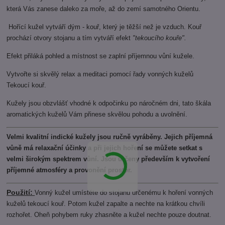
která Vás zanese daleko za moře, až do zemí samotného Orientu.
Hořící kužel vytváří dým - kouř, který je těžší než je vzduch. Kouř
prochází otvory stojanu a tím vytváří efekt
"tekoucího kouře".
Efekt přiláká pohled a místnost se zaplní příjemnou vůní kužele.
Vytvořte si skvělý relax a meditaci pomocí řady vonných kuželů
Tekoucí kouř.
Kužely jsou obzvlášť vhodné k odpočinku po náročném dni, tato škála
aromatických kuželů Vám přinese skvělou pohodu a uvolnění.
Velmi kvalitní indické kužely jsou ručně vyráběny. Jejich příjemná
vůně má relaxační účinky a při jejich hoření se můžete setkat s
velmi širokým spektrem vůní. Jsou určeny především k vytvoření
příjemné atmosféry a provonění prostor.
Použití:
Vonný kužel umístěte do stojanu určenému k hoření vonných
kuželů tekoucí kouř. Potom kužel zapalte a nechte na krátkou chvíli
rozhořet. Oheň pohybem ruky zhasněte a kužel nechte pouze doutnat.