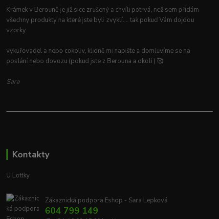
Krámek v Berouně je již sice zrušený a chvíli potrvá, než sem přidám
všechny produkty na které jste byli zvyklí.... tak pokud Vám dojdou
vzorky
vykuřovadel a nebo cokoliv, klidně mi napište a domluvíme se na
poslání nebo dovozu (pokud jste z Berouna a okolí ) 🥰
Sara
Kontakty
U Lottky
Zákaznická podpora Eshop - Sara Lepková
604 799 149