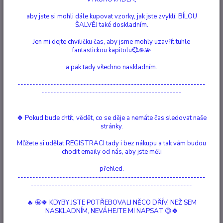
aby jste si mohli dále kupovat vzorky, jak jste zvyklí. BÍLOU
Ohodnotit produkt
ŠALVĚJ také doskladním.
Vonné kužely Tulasi - Lavender jsou určeny pro chvíle meditace a
Jen mi dejte chviličku čas, aby jsme mohly uzavřít tuhle
jógová cvičení, výborné jsou i pro relaxaci, zvýšení spirituality a
fantastickou kapitolu💞🙏💫
vytvoření příjemné inspirativní nálady, která Vás zanese daleko za moře,
a pak tady všechno naskladním.
až do zemí samotného Orientu. Hořící kužel vytváří dým - kouř, který je
těžší než je vzduc...
celý popis
---------------------------------------------------------------
-----------------------------------------------
Dostupnost
Není skladem
🍀 Pokud bude chtít, vědět, co se děje a nemáte čas sledovat naše
Nejsme plátci DPH
stránky.
Můžete si udělat REGISTRACI tady i bez nákupu a tak vám budou
87 Kč
/
ks
chodit emaily od nás, aby jste měli
Momentálně není k dispozici
přehled.
---------------------------------------------------------------
Číslo produktu:
71002
------------------------------------------------------
Země původu:
Indie
Doba hoření:
cca 20 min
🔥 🤩🍀 KDYBY JSTE POTŘEBOVALI NĚCO DŘÍV, NEŽ SEM
Obsah balení:
30g, cca 10 kuželů
NASKLADNÍM, NEVÁHEJTE MI NAPSAT 😉🍀
Hlídat cenu / dostupnost