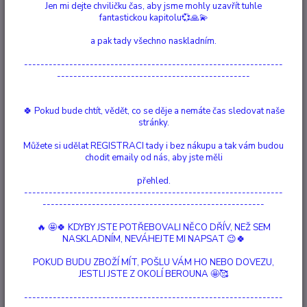
Jen mi dejte chviličku čas, aby jsme mohly uzavřít tuhle
Ohodnotit produkt
fantastickou kapitolu💞🙏💫
Vonné kužele Tulasi “Tekoucí Dým“
a pak tady všechno naskladním.
Vonné kužely Tulasi - Jasmine jsou určeny pro chvíle meditace a jógová
---------------------------------------------------------------
cvičení, výborné jsou i pro relaxaci, zvýšení spirituality a
-----------------------------------------------
vytvoření příjemné inspirativní nálady, která Vás zanese daleko za moře,
až do zemí samotného Orientu. Velmi kvalitní indické kužely jsou ručně
🍀 Pokud bude chtít, vědět, co se děje a nemáte čas sledovat naše
vyráběny. Jejich příj...
celý popis
stránky.
Můžete si udělat REGISTRACI tady i bez nákupu a tak vám budou
Dostupnost
Není skladem
chodit emaily od nás, aby jste měli
Nejsme plátci DPH
přehled.
---------------------------------------------------------------
------------------------------------------------------
87 Kč
/
ks
Momentálně není k dispozici
🔥 🤩🍀 KDYBY JSTE POTŘEBOVALI NĚCO DŘÍV, NEŽ SEM
NASKLADNÍM, NEVÁHEJTE MI NAPSAT 😉🍀
Číslo produktu:
71001
POKUD BUDU ZBOŽÍ MÍT, POŠLU VÁM HO NEBO DOVEZU,
Země původu:
Indie
JESTLI JSTE Z OKOLÍ BEROUNA 🤩🥰
Doba hoření:
cca 20 min
Obsah balení:
30g, cca 10 kuželů
---------------------------------------------------------------
Hlídat cenu / dostupnost