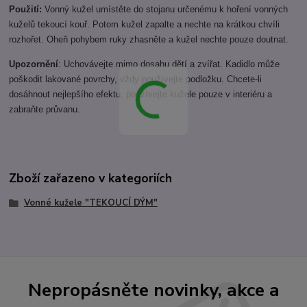
Použití:
Vonný kužel umístěte do stojanu určenému k hoření vonných
kuželů tekoucí kouř. Potom kužel zapalte a nechte na krátkou chvíli
rozhořet. Oheň pohybem ruky zhasněte a kužel nechte pouze doutnat.
Upozornění
: Uchovávejte mimo dosahu dětí a zvířat. Kadidlo může
poškodit lakované povrchy, vždy používejte podložku. Chcete-li
dosáhnout nejlepšího efektu, používejte kužele pouze v interiéru a
zabraňte průvanu.
Zboží zařazeno v kategoriích
Vonné kužele "TEKOUCÍ DÝM"
Nepropásněte novinky, akce a