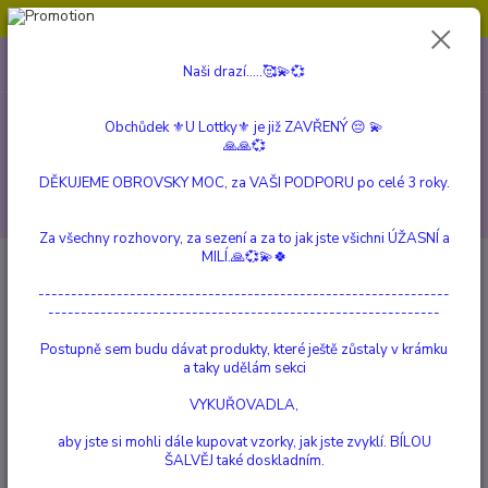
Obchůdek ⚜️U Lottky⚜️ je již ZAVŘENÝ 😔💫💞
0
ks
604 799 149
CZK
Naši drazí.....🥰💫💞
za
0 Kč
(Po-Pá, 10:00-15:00 hod.)
Obchůdek ⚜️U Lottky⚜️ je již ZAVŘENÝ 😔 💫
Menu
🙏🙏💞
DĚKUJEME OBROVSKY MOC, za VAŠI PODPORU po celé 3 roky.
Hledat
Za všechny rozhovory, za sezení a za to jak jste všichni ÚŽASNÍ a
MILÍ.🙏💞💫🍀
Úvod
TEKOUCÍ DÝM
Vonné kužele "TEKOUCÍ DÝM"
Jasmine 30 g.
---------------------------------------------------------------
Jasmine 30 g.
------------------------------------------------------------
Postupně sem budu dávat produkty, které ještě zůstaly v krámku
a taky udělám sekci
VYKUŘOVADLA,
aby jste si mohli dále kupovat vzorky, jak jste zvyklí. BÍLOU
ŠALVĚJ také doskladním.