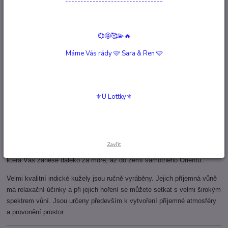
--------------------------------
Kompletní specifikace
💞🤩🥰💫🔥
Hodnocení
0
Máme Vás rády 🩷 Sara & Ren 🩷
Komentáře
0
⚜️U Lottky⚜️
Kompletní specifikace
Vonné kužely Tulasi - Jasmine
jsou určeny pro chvíle meditace a jógová cvičení, výborné jsou i pro
Zavřít
relaxaci, zvýšení spirituality a vytvoření příjemné inspirativní nálady,
která Vás zanese daleko za moře, až do zemí samotného Orientu.
Velmi kvalitní indické kužely jsou ručně vyráběny. Jejich příjemná vůně
má relaxační účinky a při jejich hoření se můžete setkat s velmi širokým
spektrem vůní. Jsou určeny především k vytvoření příjemné atmosféry
a provonění prostor.