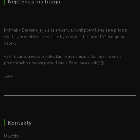
Nejčtenější na blogu
Krámek v Berouně je již sice zrušený a chvíli potrvá, než sem přidám
všechny produkty na které jste byli zvyklí.... tak pokud Vám dojdou
vzorky
vykuřovadel a nebo cokoliv, klidně mi napište a domluvíme se na
poslání nebo dovozu (pokud jste z Berouna a okolí ) 🥰
Sara
Kontakty
U Lottky