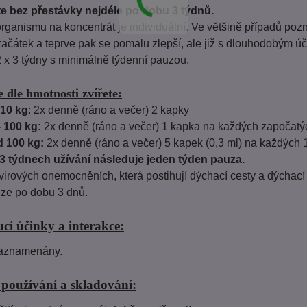
e bez přestávky nejdéle po dobu 3 týdnů.
ganismu na koncentrát je individuální. Ve většině případů pozn
 začátek a teprve pak se pomalu zlepší, ale již s dlouhodobým úči
2 x 3 týdny s minimálně týdenní pauzou.
 dle hmotnosti zvířete:
10 kg
: 2x denně (ráno a večer) 2 kapky
- 100 kg:
2x denně (ráno a večer) 1 kapka na každých započatý
 100 kg:
2x denně (ráno a večer) 5 kapek (0,3 ml) na každých 
3 týdnech užívání následuje jeden týden pauza.
 virových onemocněních, která postihují dýchací cesty a dýchací 
ze po dobu 3 dnů.
cí účinky a interakce:
zaznamenány.
používání a skladování: