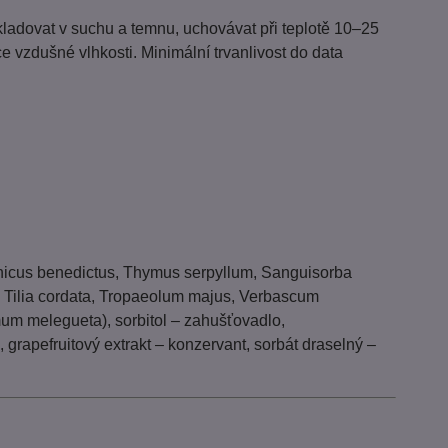
kladovat v suchu a temnu, uchovávat při teplotě 10–25
 vzdušné vlhkosti. Minimální trvanlivost do data
Cnicus benedictus, Thymus serpyllum, Sanguisorba
ale, Tilia cordata, Tropaeolum majus, Verbascum
mum melegueta), sorbitol – zahušťovadlo,
grapefruitový extrakt – konzervant, sorbát draselný –