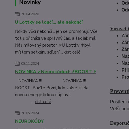
Novinky
Odo
Odo
20.04.2026
U Lottky se loučí… ale nekončí
Virovet 
Někdy věci nekončí… jen se proměňují. Vše
Zán
totiž přichází ve správný čas, a tak jak má.
Zán
Náš milovaný prostor ⚜️U Lottky ⚜️byl
Zán
místem setkání, sdílení,...
číst celé
Nad
Nad
08.11.2024
Pří
NOVINKA v Neurokódech ⚡BOOST ⚡
Pro
NOVINKA !!! NOVINKA !!!
BOOST Buďte První, kdo zažije zcela
Preventi
novou energetickou náplast.
...
číst celé
Posílení 
Větší odo
28.05.2024
NEUROKÓDY
Doporuč