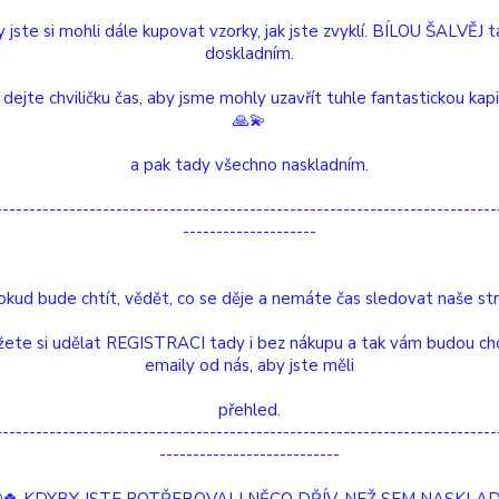
pohlav
virový
 jste si mohli dále kupovat vzorky, jak jste zvyklí. BÍLOU ŠALVĚJ 
doskladním.
 dejte chviličku čas, aby jsme mohly uzavřít tuhle fantastickou kap
Dos
🙏💫
Nej
a pak tady všechno naskladním.
---------------------------------------------------------------------------
/
ks
--------------------
Číslo p
Výrobc
okud bude chtít, vědět, co se děje a nemáte čas sledovat naše str
ete si udělat REGISTRACI tady i bez nákupu a tak vám budou ch
etní specifikace
emaily od nás, aby jste měli
Hodnocení
0
přehled.
---------------------------------------------------------------------------
tní specifikace
---------------------------