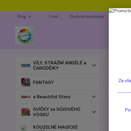
Blog
O mě .....
Obchodní podmínky
Kontakty
Úvod
VÍLY, STRÁŽNÍ ANDĚLÉ a
ČARODĚJKY
VIRO
Za vše
FANTASY
-------
a Beautiful Story
SVÍČKY ze SÓJOVÉHO
Pos
VOSKU
KOUZELNÉ MAGICKÉ