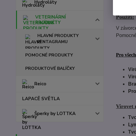
Hydroláty
VETERINÁRNÍ
Použití:
PRODUKTY
V závorce
HLAVNÍ PRODUKTY
Pomocné 
PENTAGRAMU
POMOCNÉ PRODUKTY
Pro všech
PRODUKTOVÉ BALÍČKY
Vir
Vir
Reico
Bra
Pro
LAPACĚ SVĚTLA
Virovet 
Šperky by LOTTKA
Tvo
Lym
Tvo