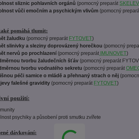
lnost sliznic pohlavních orgánů
(pomocný preparát
SKELE
lnost vůči emočním a psychickým vlivům
(pomocný prepará
také pomáhá tlumit:
ět žaludku
(pomocný preparát
FYTOVET
)
ět slinivky a sleziny doprovázený horečkou
(pomocný prepa
ět nervů po prochlazení
(pomocný preparát
IMUNOVET
)
měrnou tvorbu žaludečních šťáv
(pomocný preparát FYTO
měrnou tvorbu vodnatého sekretu
(pomocný preparát
OME
lišnou péči samice o mládě a přehnaný strach o něj
(pomocn
jevy falešné gravidity
(pomocný preparát
FYTOVET
)
vní použití:
imunity
lnost psychiky a působení proti smutku zvířete
ené dávkování: