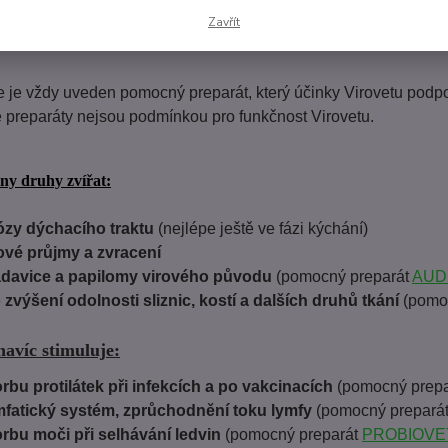
Zavřít
 je vždy uveden pomocný preparát, který účinky Virovetu podpo
preparáty nejsou podmínkou pro funkčnost Virovetu.
ny druhy zvířat:
ózy dýchacího traktu
(nejlépe ještě ve fázi kýchání)
ové průjmy a zvracení
davice a papilomy virového původu
(pomocný preparát
AUD
 zvýšení odolnosti sliznic, kostí a dalších druhů tkání
(pomo
navíc stimuluje:
rbu protilátek při infekcích a po vakcinacích
(pomocný prep
fatický systém, zprůchodnění toku lymfy
(pomocný prepará
rbu moči při selhávání ledvin
(pomocný preparát
PROBIOVE