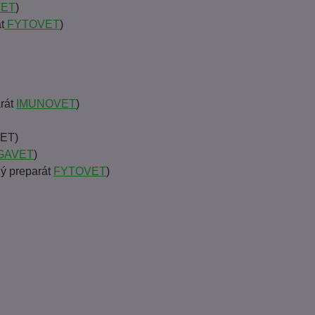
VET
)
t
FYTOVET
)
rát
IMUNOVET
)
VET)
GAVET
)
ý preparát
FYTOVET
)