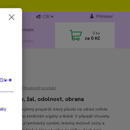
Přihlášení
CZK
 si rady? Zavolejte.
0
ks
799 149
za
0 Kč
, 10:00-15:00 hod.)
💞💫🍀
Ohodnotit produkt
--------
, smutek, žal, odolnost, obrana
taky
 je přírodní bylinný preparát, který působí na zdraví zvířete
 stimuluje jeho konkrétní orgány a tkáně. V případě Virovetu
ná o imunitní a lymfatický systém, ledviny, močové cesty a