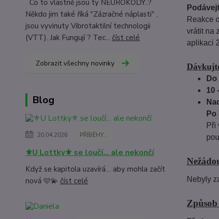
Co to vlastně jsou ty NEUROKÓDY..?
Podávejt
Někdo jim také říká "Zázračné náplasti" ,
Reakce or
jsou vyvinuty Vibrotaktilní technologii
vrátit na
(VTT). Jak Fungují ? Tec...
číst celé
aplikaci 
Zobrazit všechny novinky
Dávkujte
Do 
10 
Blog
Nad
Po 
Při
20.04.2026
PŘÍBĚHY...
pou
⚜️U Lottky⚜️ se loučí… ale nekončí
Nežádou
Když se kapitola uzavírá… aby mohla začít
Nebyly 
nová 🩷💫
číst celé
Způsob 