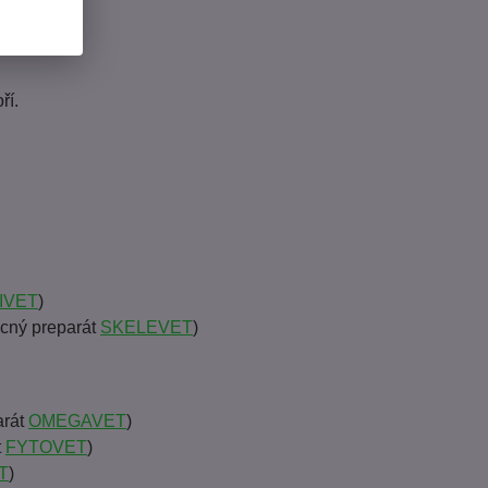
ří.
IVET
)
cný preparát
SKELEVET
)
arát
OMEGAVET
)
t
FYTOVET
)
T
)