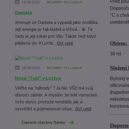
Před použ
18.06.2025
NOVINKY ⚜️U Lottky⚜️
Doporučuj
Daniela
°C a chrá
Jmenuje se Daniela a vypadá jako Andělka.
uvedeného
Její energie je tak klidná a léčivá.... 💫 Ta
tady je její vzkaz pro Vás. Takže teď, když
přijdete do ⚜️Lottk...
číst celé
Objem:
30 ml
Složení
18.06.2025
NOVINKY ⚜️U Lottky⚜️
Nová "Tvář" v Lottce
Bylinný 
officinal
Věříte na "náhody" ? Já Ne. VŠE má svůj
thapsifor
důvod i záměr. A myslím, že lidé vymysleli
mikrokrys
toto slovo, protože nevěděli, jak si
konzervan
vysvětlit a pojmenovat situa...
číst celé
Zobrazit všechny články
Doporuč