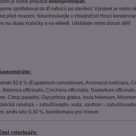
itím je nutné preparát
dobře
protřepat!.
eme spotřebovat do tří měsíců po otevření. Výrobek je nutno s
nit před mrazem. Neuchovávejte v chladničce! Hrozí kondenzace
 na obalu krabičky a na etiketě. Ukládejte mimo dosah dětí!
 koncentrátu:
extrakt 82,6 % (Eupatorium cannabinum, Armoracia rusticana, 
is, Betonica officinalis, Cinchona officinalis, Nasturtium officin
me, Citrus paradisi, Glycyrrhiza glabra, Inula helenium, Aframo
talická celulóza – zahušťovadlo, voda, xanthan – zahušťovadlo, 
t, směs silic 0,30 %, bioinformace pro Virovet
ení veterináře: