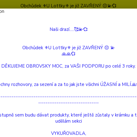
Obchůdek ⚜️U Lottky⚜️ je již ZAVŘENÝ 😔💫💞
Naši drazí.....🥰💫💞
Nevíte
Hledat
604 
(Po-Pá
Obchůdek ⚜️U Lottky⚜️ je již ZAVŘENÝ 😔 💫
🙏🙏💞
VETERINÁRNÍ PRODUKTY
VIROVET - element Kov
DĚKUJEME OBROVSKY MOC, za VAŠI PODPORU po celé 3 roky.
VET - element Kov
chny rozhovory, za sezení a za to jak jste všichni ÚŽASNÍ a MILÍ.
---------------------------------------------------------------------------
---------------------------------
30ml
tupně sem budu dávat produkty, které ještě zůstaly v krámku a 
Virovet
udělám sekci
tak, že
se jed
VYKUŘOVADLA,