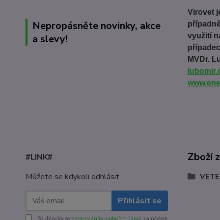
Virovet 
Nepropásněte novinky, akce
případně
využití 
a slevy!
případec
MVDr. Lu
lubomir
www.ene
Zboží 
#LINK#
Můžete se kdykoli odhlásit.
VETE
Přihlásit se
Souhlasím se
zpracováním osobních údajů
za účelem