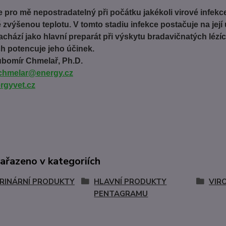
je pro mě nepostradatelný při počátku jakékoli virové infek
 zvýšenou teplotu. V tomto stadiu infekce postačuje na její 
nachází jako hlavní preparát při výskytu bradavičnatých lézí
h potencuje jeho účinek.
bomír Chmelař, Ph.D.
.chmelar@energy.cz
rgyvet.cz
zařazeno v kategoriích
RINÁRNÍ PRODUKTY
HLAVNÍ PRODUKTY
VIR
PENTAGRAMU