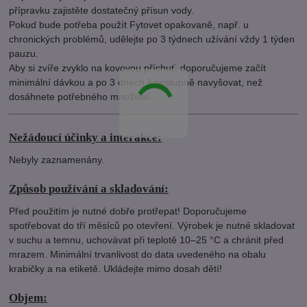
přípravku zajistěte dostatečný přísun vody.
Pokud bude potřeba použít Fytovet opakovaně, např. u
chronických problémů, udělejte po 3 týdnech užívání vždy 1 týden
pauzu.
Aby si zvíře zvyklo na kovovou příchuť, doporučujeme začít
minimální dávkou a po 3 dnech ji postupně navyšovat, než
dosáhnete potřebného množství.
Nežádoucí účinky a interakce:
Nebyly zaznamenány.
Způsob používání a skladování:
Před použitím je nutné dobře protřepat! Doporučujeme
spotřebovat do tří měsíců po otevření. Výrobek je nutné skladovat
v suchu a temnu, uchovávat při teplotě 10–25 °C a chránit před
mrazem. Minimální trvanlivost do data uvedeného na obalu
krabičky a na etiketě. Ukládejte mimo dosah dětí!
Objem: