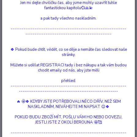
Jen mi dejte chviličku čas, aby jsme mohly uzavřít tuhle
fantastickou kapitolu💞🙏💫
Ohodnotit produkt
a pak tady všechno naskladním.
100 ml, koloidní roztok
---------------------------------------------------------------
Fytovet je přírodní minerální koncentrát obsahující minerály a stopové
-----------------------------------------------
prvky, které jsou potřeba pro správné fungování lidského i zvířecího
organismu. Jeho původ najdeme v americké Oklahomě, kde před mnoha
🍀 Pokud bude chtít, vědět, co se děje a nemáte čas sledovat naše
miliony let došlo k obrovské sopečné erupci, která zalila druhohorní
stránky.
deštný prales lávou. V ...
celý popis
Můžete si udělat REGISTRACI tady i bez nákupu a tak vám budou
chodit emaily od nás, aby jste měli
Dostupnost
Není skladem
přehled.
---------------------------------------------------------------
Nejsme plátci DPH
------------------------------------------------------
/
ks
🔥 🤩🍀 KDYBY JSTE POTŘEBOVALI NĚCO DŘÍV, NEŽ SEM
Momentálně není k dispozici
NASKLADNÍM, NEVÁHEJTE MI NAPSAT 😉🍀
POKUD BUDU ZBOŽÍ MÍT, POŠLU VÁM HO NEBO DOVEZU,
Číslo produktu:
9909
JESTLI JSTE Z OKOLÍ BEROUNA 🤩🥰
EAN kód:
8594069936322
Hlídat cenu / dostupnost
---------------------------------------------------------------