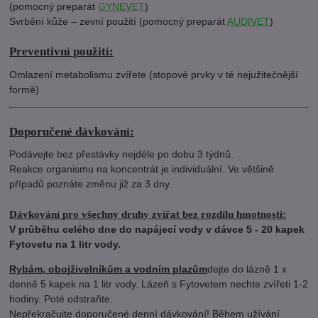
(pomocný preparát
GYNEVET
)
Svrbění kůže – zevní použití (pomocný preparát
AUDIVET
)
Preventivní použití:
Omlazení metabolismu zvířete (stopové prvky v té nejužitečnější
formě)
Doporučené dávkování:
Podávejte bez přestávky nejdéle po dobu 3 týdnů.
Reakce organismu na koncentrát je individuální. Ve většině
případů poznáte změnu již za 3 dny.
Dávkování pro všechny druhy zvířat bez rozdílu hmotnosti:
V průběhu celého dne do napájecí vody v dávce 5 - 20 kapek
Fytovetu na 1 litr vody.
Rybám, obojživelníkům a vodním plazům
dejte do lázně 1 x
denně 5 kapek na 1 litr vody. Lázeň s Fytovetem nechte zvířeti 1-2
hodiny. Poté odstraňte.
Nepřekračujte doporučené denní dávkování! Během užívání