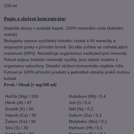
100 ml
Popis a složení koncentrátu:
Doplněk stravy v podobě kapek. 100% minerální voda (koloidní
roztok).
Biologicky vysoce využitelný koloidní roztok s 64 minerály a
stopovými prvky v přírodní formě. Do těla zvířete se vstřebá jejich
maximum (98%). Nezatěžuje organismus nadbytečnými minerály.
Pokud nejsou koloidní minerály využity, jsou stejně snadno z
organismu vyloučeny. Detailní složení koncentrátu najdete níže.
Fytovet je 100% přírodní produkt a jednotlivé obsahy prvků mohou
kolísat.
Prvek / Obsah [v mg/100 ml]
Hořčík (Mg) / 200
Rubidium (Rb) / 0,4
Hliník (Al) / 87
Jod (I) / 0,4
Draslík (K) / 60
Nikl (Ni) / 0,2
Vápník (Ca) / 30
Galium (Ga) / 0,1
Železo (Fe) / 30
Molybden (Mo) / 0,1
Síra (S) / 30
Hafnium (Hf) / 0,1