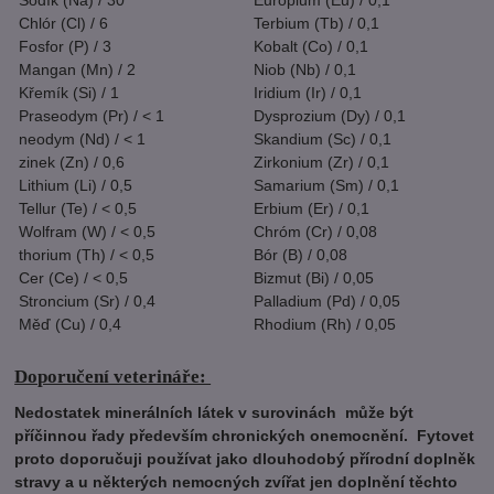
Sodík (Na) / 30
Europium (Eu) / 0,1
Chlór (Cl) / 6
Terbium (Tb) / 0,1
Fosfor (P) / 3
Kobalt (Co) / 0,1
Mangan (Mn) / 2
Niob (Nb) / 0,1
Křemík (Si) / 1
Iridium (Ir) / 0,1
Praseodym (Pr) / < 1
Dysprozium (Dy) / 0,1
neodym (Nd) / < 1
Skandium (Sc) / 0,1
zinek (Zn) / 0,6
Zirkonium (Zr) / 0,1
Lithium (Li) / 0,5
Samarium (Sm) / 0,1
Tellur (Te) / < 0,5
Erbium (Er) / 0,1
Wolfram (W) / < 0,5
Chróm (Cr) / 0,08
thorium (Th) / < 0,5
Bór (B) / 0,08
Cer (Ce) / < 0,5
Bizmut (Bi) / 0,05
Stroncium (Sr) / 0,4
Palladium (Pd) / 0,05
Měď (Cu) / 0,4
Rhodium (Rh) / 0,05
Doporučení veterináře:
Nedostatek minerálních látek v surovinách může být
příčinnou řady především chronických onemocnění. Fytovet
proto doporučuji používat jako dlouhodobý přírodní doplněk
stravy a u některých nemocných zvířat jen doplnění těchto