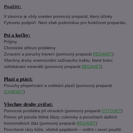
Použití:
V závorce je vždy uveden pomocný preparát, který účinky
Fytovetu podpoří. Není však podmínkou pro funkčnost preparátu.
Psi a kočky:
Průjmy
Chronické střevní problémy
Zvracení a poruchy trávení (pomocný preparát
REGAVET
)
Všechny druhy onemocnění zažívacího traktu, které brání
vstřebávání minerálů (pomocný preparát
REGAVET
)
Plazi a ptáci:
Poruchy přepeřování a svlékání plazů (pomocný preparát
GYNEVET
)
Všechny druhy zvířat:
Pomocná protilátka při otravách (pomocný preparát
CYTOVET
)
Pomoc při poruše štítné žlázy, cukrovky a poruchách dalších
hormonálních žláz (pomocný preparát
REGAVET
)
Povrchové rány kůže, včetně popálenin – vnitřní i zevní použití