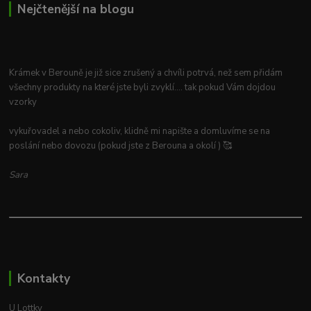
Nejčtenější na blogu
Krámek v Berouně je již sice zrušený a chvíli potrvá, než sem přidám
všechny produkty na které jste byli zvyklí.... tak pokud Vám dojdou
vzorky
vykuřovadel a nebo cokoliv, klidně mi napište a domluvíme se na
poslání nebo dovozu (pokud jste z Berouna a okolí ) 🥰
Sara
Kontakty
U Lottky