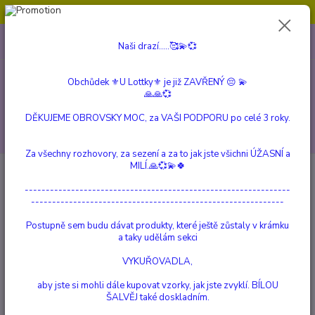
Obchůdek ⚜️U Lottky⚜️ je již ZAVŘENÝ 😔💫💞
0
ks
604 799 149
CZK
Naši drazí.....🥰💫💞
za
0 Kč
(Po-Pá, 10:00-15:00 hod.)
Obchůdek ⚜️U Lottky⚜️ je již ZAVŘENÝ 😔 💫
Menu
🙏🙏💞
DĚKUJEME OBROVSKY MOC, za VAŠI PODPORU po celé 3 roky.
Hledat
Za všechny rozhovory, za sezení a za to jak jste všichni ÚŽASNÍ a
MILÍ.🙏💞💫🍀
Úvod
VETERINÁRNÍ PRODUKTY
FYTOVET
---------------------------------------------------------------
FYTOVET
------------------------------------------------------------
Postupně sem budu dávat produkty, které ještě zůstaly v krámku
TOP produkt
a taky udělám sekci
VYKUŘOVADLA,
aby jste si mohli dále kupovat vzorky, jak jste zvyklí. BÍLOU
ŠALVĚJ také doskladním.