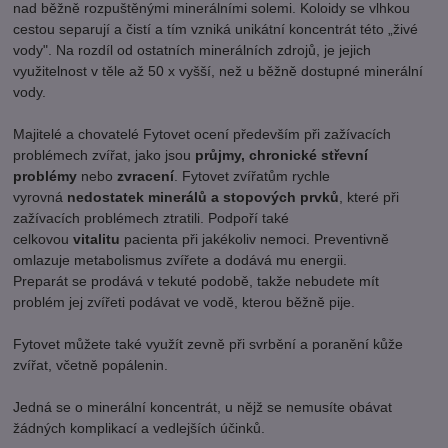
nad běžně rozpuštěnými minerálními solemi. Koloidy se vlhkou
cestou separují a čistí a tím vzniká unikátní koncentrát této „živé
vody". Na rozdíl od ostatních minerálních zdrojů, je jejich
využitelnost v těle až 50 x vyšší, než u běžně dostupné minerální
vody.
Majitelé a chovatelé Fytovet ocení především při zažívacích
problémech zvířat, jako jsou
průjmy, chronické střevní
problémy
nebo
zvracení
.
Fytovet zvířatům rychle
vyrovná
nedostatek minerálů a stopových prvků
, které při
zažívacích problémech ztratili. Podpoří také
celkovou
vitalitu
pacienta při jakékoliv nemoci. Preventivně
omlazuje metabolismus zvířete a dodává mu energii.
Preparát se prodává v tekuté podobě, takže nebudete mít
problém jej zvířeti podávat ve vodě, kterou běžně pije.
Fytovet můžete také využít zevně při svrbění a poranění kůže
zvířat, včetně popálenin.
Jedná se o minerální koncentrát, u nějž se nemusíte obávat
žádných komplikací a vedlejších účinků.