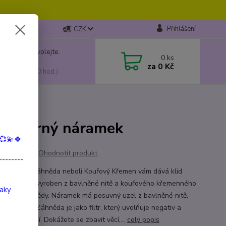
Přihlášení
CZK
 si rady? Zavolejte.
0
ks
799 149
za
0 Kč
, 10:00-15:00 hod.)
stříbrný náramek
💞💫🍀
Ohodnotit produkt
--------
o kameni: Záhněda neboli Kouřový Křemen vám dává klid
náramek je vyroben z bavlněné nitě a kouřového křemenného
taky
amu - Záhnědy. Náramek má posuvný uzel z bavlněné nitě.
ý křemen - Záhněda je jako filtr, který uvolňuje negativ a
vá pozitivní. Dokážete se zbavit věcí,...
celý popis