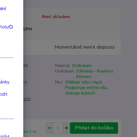
také
tupnost
Není skladem
itolu💞
sme plátci DPH
9 Kč
Momentálně není k dispozici
/
ks
--------
roduktu:
90026
Materiál:
Drahokam
15-22 cm
Drahokam:
Záhněda - Kouřový
Křemen
ánky.
Šedá, stříbrná
Moc:
Očišťuje tělo i mysl.
Podporuje vnitřní sílu,
zbavuje bolesti
odit
cenu / dostupnost
--------
Přidat do košíku
Skladem 1 ks