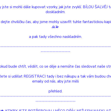
 jste si mohli dále kupovat vzorky, jak jste zvyklí. BÍLOU ŠALVĚJ 
doskladním.
Dos
 dejte chviličku čas, aby jsme mohly uzavřít tuhle fantastickou kap
Nej
🙏💫
a pak tady všechno naskladním.
39
---------------------------------------------------------------------------
--------------------
Číslo p
Délka:
okud bude chtít, vědět, co se děje a nemáte čas sledovat naše str
Barva:
ete si udělat REGISTRACI tady i bez nákupu a tak vám budou ch
Hlídat 
emaily od nás, aby jste měli
é produkty
přehled.
---------------------------------------------------------------------------
---------------------------
Drahokamová karta Rose Quartz stříbrný
náramek