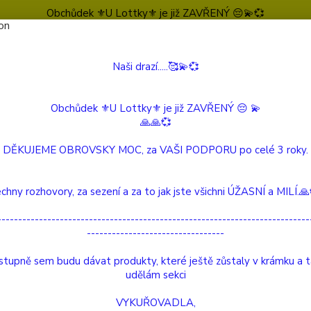
Obchůdek ⚜️U Lottky⚜️ je již ZAVŘENÝ 😔💫💞
Naši drazí.....🥰💫💞
Nevíte
Hledat
604 
(Po-Pá
Obchůdek ⚜️U Lottky⚜️ je již ZAVŘENÝ 😔 💫
🙏🙏💞
 Beautiful Story
Drahokamová karta Záhněda Quartz stříbrný náramek
DĚKUJEME OBROVSKY MOC, za VAŠI PODPORU po celé 3 roky.
okamová karta Záhněda Quartz 
chny rozhovory, za sezení a za to jak jste všichni ÚŽASNÍ a MILÍ.
---------------------------------------------------------------------------
---------------------------------
O tomt
Tento 
tupně sem budu dávat produkty, které ještě zůstaly v krámku a 
drahok
udělám sekci
Kouřov
VYKUŘOVADLA,
zachová