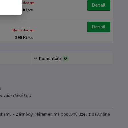
Není skladem
Detail
399 Kč
/
ks
Detail
Není skladem
399 Kč
/
ks
Komentáře
0
:
 vám dává klid
okamu - Záhnědy. Náramek má posuvný uzel z bavlněné