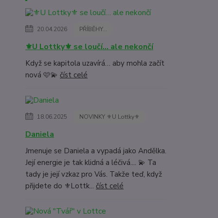
20.04.2026
PŘÍBĚHY...
⚜️U Lottky⚜️ se loučí… ale nekončí
Když se kapitola uzavírá… aby mohla začít
nová 🩷💫
číst celé
18.06.2025
NOVINKY ⚜️U Lottky⚜️
Daniela
Jmenuje se Daniela a vypadá jako Andělka.
Její energie je tak klidná a léčivá.... 💫 Ta
tady je její vzkaz pro Vás. Takže teď, když
přijdete do ⚜️Lottk...
číst celé