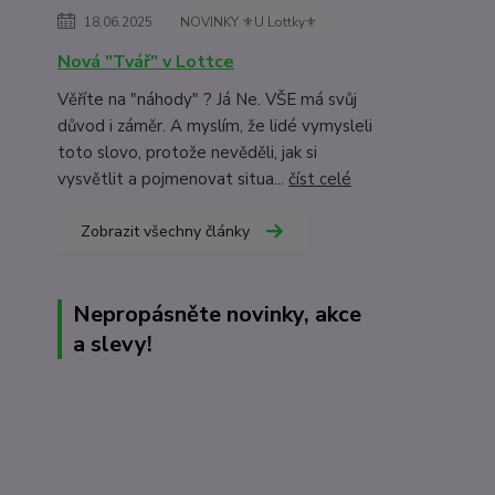
18.06.2025
NOVINKY ⚜️U Lottky⚜️
Nová "Tvář" v Lottce
Věříte na "náhody" ? Já Ne. VŠE má svůj
důvod i záměr. A myslím, že lidé vymysleli
toto slovo, protože nevěděli, jak si
vysvětlit a pojmenovat situa...
číst celé
Zobrazit všechny články
Nepropásněte novinky, akce
a slevy!