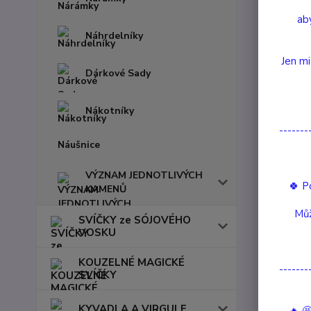
aby
Náhrdelníky
Jen mi
Dárkové Sady
Nákotníky
-------
Náušnice
VÝZNAM JEDNOTLIVÝCH
🍀 P
KAMENŮ
Můž
SVÍČKY ze SÓJOVÉHO
VOSKU
Podobn
KOUZELNÉ MAGICKÉ
-------
SVÍČKY
KYVADLA A VIRGULE