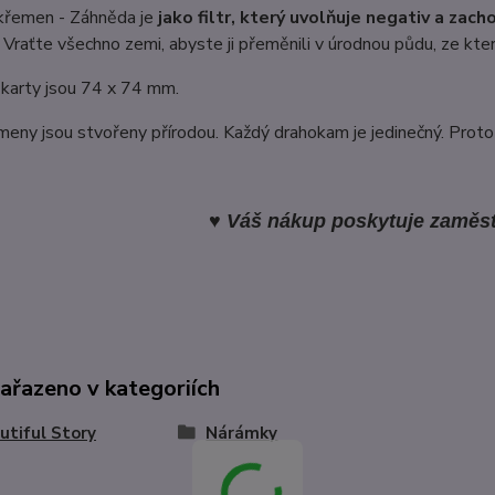
křemen - Záhněda je
jako filtr, který uvolňuje negativ a zach
 Vraťte všechno zemi, abyste ji přeměnili v úrodnou půdu, ze kte
karty jsou 74 x 74 mm.
eny jsou stvořeny přírodou. Každý drahokam je jedinečný. Proto
♥ Váš nákup poskytuje zaměst
zařazeno v kategoriích
utiful Story
Nárámky