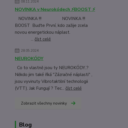
08.11.2024
NOVINKA v Neurokódech ⚡BOOST ⚡
NOVINKA !!! NOVINKA !!!
BOOST Buďte První, kdo zažije zcela
novou energetickou náplast.
...
číst celé
28.05.2024
NEUROKÓDY
Co to vlastně jsou ty NEUROKÓDY..?
Někdo jim také říká "Zázračné náplasti" ,
jsou vyvinuty Vibrotaktilní technologii
(VTT). Jak Fungují ? Tec...
číst celé
Zobrazit všechny novinky
Blog