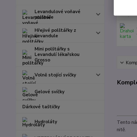
Levandulové voňavé
polštáře
Hřejivé polštářky z
Levandule
Mini polštářky s
Levandulí lékařskou
Grosso
Kompl
Volně stojící svíčky
Komple
Gelové svíčky
Dárkové taštičky
Hydroláty
Tento ná
nitě.