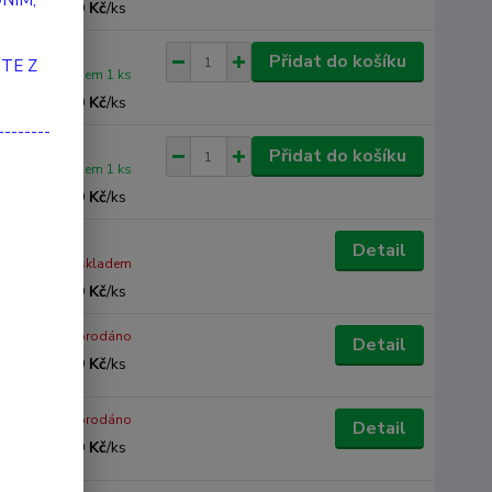
NÍM,
399 Kč
/
ks
Přidat do košíku
TE Z
Skladem 1 ks
399 Kč
/
ks
--------
Přidat do košíku
Skladem 1 ks
399 Kč
/
ks
Detail
Není skladem
399 Kč
/
ks
Vyprodáno
Detail
399 Kč
/
ks
Vyprodáno
Detail
399 Kč
/
ks