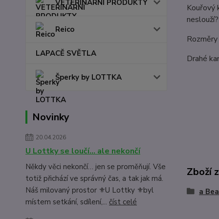
VETERINÁRNÍ PRODUKTY
Kouřový 
neslouží?
Reico
Rozměry 
LAPACĚ SVĚTLA
Drahé kam
Šperky by LOTTKA
Novinky
20.04.2026
U Lottky se loučí… ale nekončí
Někdy věci nekončí… jen se proměňují. Vše
Zboží 
totiž přichází ve správný čas, a tak jak má.
Náš milovaný prostor ⚜️U Lottky ⚜️byl
a Bea
místem setkání, sdílení,...
číst celé