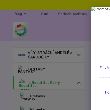
Blog
O mě .....
Obchodní podmínky
Kontakty
Úvod
a
VÍLY, STRÁŽNÍ ANDĚLÉ a
ČARODĚJKY
Drah
Za vše
FANTASY
-------
a Beautiful Story
Pos
Prstýnky
Nárámky