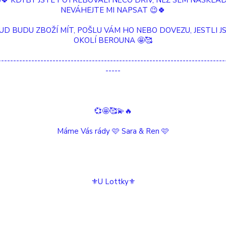
🤩🍀 KDYBY JSTE POTŘEBOVALI NĚCO DŘÍV, NEŽ SEM NASKLAD
NEVÁHEJTE MI NAPSAT 😉🍀
Drahokamová karta Lapis Lazuli Stříbrný
UD BUDU ZBOŽÍ MÍT, POŠLU VÁM HO NEBO DOVEZU, JESTLI JS
náramek
OKOLÍ BEROUNA 🤩🥰
---------------------------------------------------------------------------
Drahokamová Karta Modrá krajka Achát
-----
Stříbrný náramek
Drahokamová karta Labradorit Stříbrný
💞🤩🥰💫🔥
náramek
Máme Vás rády 🩷 Sara & Ren 🩷
Drahokamová karta Černý Onyx Zlatý náramek
⚜️U Lottky⚜️
Drahokamová karta Avanturín zlatý náramek