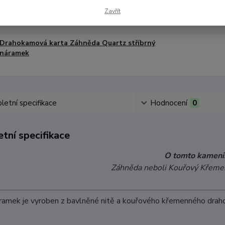
Drahokamová karta Citrín zlatý náramek
Zavřít
Drahokamová karta Záhněda Quartz stříbrný
náramek
etní specifikace
Hodnocení
0
tní specifikace
O tomto kameni
Záhněda neboli Kouřový Křemen
ramek je vyroben z bavlněné nitě a kouřového křemenného drah