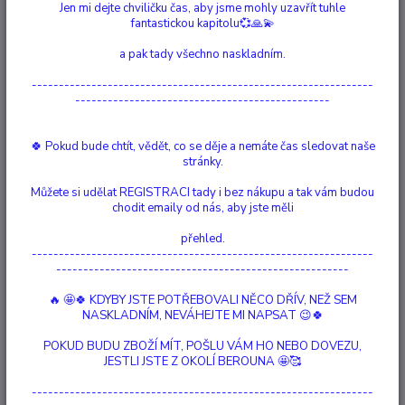
Jen mi dejte chviličku čas, aby jsme mohly uzavřít tuhle
fantastickou kapitolu💞🙏💫
Ohodnotit produkt
a pak tady všechno naskladním.
Balení 12 zelených kouzelných svíček "Štěstí" Balení 12 zelených
---------------------------------------------------------------
kouzelných svíček pro použití s rituály k přilákání štěstí, peněz a dokonce
-----------------------------------------------
i plodnosti. Svíčková magie je jednou z nejjednodušších forem sesílání
kouzel, ve které sesilatel rozhoduje o cíli, vizualizuje konečný výsledek
a zaměřuje zá...
celý popis
🍀 Pokud bude chtít, vědět, co se děje a nemáte čas sledovat naše
stránky.
Dostupnost
Vyprodáno
Můžete si udělat REGISTRACI tady i bez nákupu a tak vám budou
chodit emaily od nás, aby jste měli
Nejsme plátci DPH
přehled.
---------------------------------------------------------------
195 Kč
------------------------------------------------------
/
ks
Momentálně není k dispozici
🔥 🤩🍀 KDYBY JSTE POTŘEBOVALI NĚCO DŘÍV, NEŽ SEM
NASKLADNÍM, NEVÁHEJTE MI NAPSAT 😉🍀
Číslo produktu:
1002
POKUD BUDU ZBOŽÍ MÍT, POŠLU VÁM HO NEBO DOVEZU,
hloubka/průměr:
1,2cm
JESTLI JSTE Z OKOLÍ BEROUNA 🤩🥰
výška:
10 cm
Hlídat cenu / dostupnost
---------------------------------------------------------------