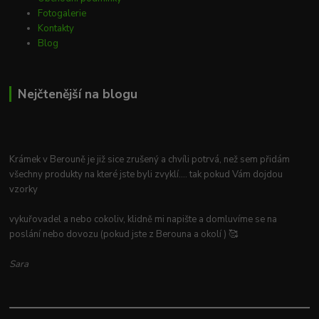
Fotogalerie
Kontakty
Blog
Nejčtenější na blogu
Krámek v Berouně je již sice zrušený a chvíli potrvá, než sem přidám
všechny produkty na které jste byli zvyklí.... tak pokud Vám dojdou
vzorky
vykuřovadel a nebo cokoliv, klidně mi napište a domluvíme se na
poslání nebo dovozu (pokud jste z Berouna a okolí ) 🥰
Sara