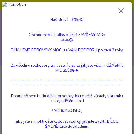
Obchůdek ⚜️U Lottky⚜️ je již ZAVŘENÝ 😔💫💞
0
ks
604 799 149
CZK
Naši drazí.....🥰💫💞
za
0 Kč
(Po-Pá, 10:00-15:00 hod.)
Obchůdek ⚜️U Lottky⚜️ je již ZAVŘENÝ 😔 💫
Menu
🙏🙏💞
DĚKUJEME OBROVSKY MOC, za VAŠI PODPORU po celé 3 roky.
Hledat
Za všechny rozhovory, za sezení a za to jak jste všichni ÚŽASNÍ a
MILÍ.🙏💞💫🍀
Úvod
KOUZELNÉ MAGICKÉ SVÍČKY
Zelené Kouzelné svíčky ŠTĚSTÍ
---------------------------------------------------------------
Zelené Kouzelné svíčky ŠTĚSTÍ
------------------------------------------------------------
Postupně sem budu dávat produkty, které ještě zůstaly v krámku
TOP produkt
a taky udělám sekci
VYKUŘOVADLA,
aby jste si mohli dále kupovat vzorky, jak jste zvyklí. BÍLOU
ŠALVĚJ také doskladním.