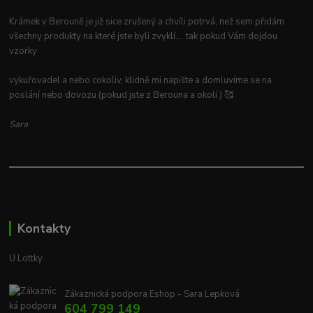
Krámek v Berouně je již sice zrušený a chvíli potrvá, než sem přidám
všechny produkty na které jste byli zvyklí.... tak pokud Vám dojdou
vzorky
vykuřovadel a nebo cokoliv, klidně mi napište a domluvíme se na
poslání nebo dovozu (pokud jste z Berouna a okolí ) 🥰
Sara
Kontakty
U Lottky
Zákaznická podpora Eshop - Sara Lepková
604 799 149