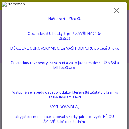
Obchůdek ⚜️U Lottky⚜️ je již ZAVŘENÝ 😔💫💞
0
ks
604 799 149
CZK
Naši drazí.....🥰💫💞
za
0 Kč
(Po-Pá, 10:00-15:00 hod.)
Obchůdek ⚜️U Lottky⚜️ je již ZAVŘENÝ 😔 💫
Menu
🙏🙏💞
DĚKUJEME OBROVSKY MOC, za VAŠI PODPORU po celé 3 roky.
Hledat
Za všechny rozhovory, za sezení a za to jak jste všichni ÚŽASNÍ a
MILÍ.🙏💞💫🍀
Úvod
SVÍČKY ze SÓJOVÉHO VOSKU
VÁNOCE
Vánoční stromeček
---------------------------------------------------------------
Vánoční stromeček
------------------------------------------------------------
Postupně sem budu dávat produkty, které ještě zůstaly v krámku
TOP produkt
a taky udělám sekci
VYKUŘOVADLA,
aby jste si mohli dále kupovat vzorky, jak jste zvyklí. BÍLOU
ŠALVĚJ také doskladním.