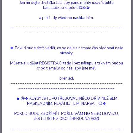
Jen mi dejte chviličku čas, aby jsme mohly uzavřít tuhle
fantastickou kapitolu💞🙏💫
Ohodnotit produkt
a pak tady všechno naskladním.
Vánoční Stromeček svíčka je vytvořena ze 100% přírodního sójového
---------------------------------------------------------------
vosku prvotřídní kvality, koncentrovaných rozpustných barviv do vosku.
-----------------------------------------------
Vůně: Vanilky, Pomeranče,Skořice a Jablíčka A jelikož mi často říkáte, že
škoda svíčku zapálit, tak jsem ji vytvořila tak, aby Vám i bez zapálení
dělala radost....
celý popis
🍀 Pokud bude chtít, vědět, co se děje a nemáte čas sledovat naše
stránky.
Dostupnost
Vyprodáno
Můžete si udělat REGISTRACI tady i bez nákupu a tak vám budou
chodit emaily od nás, aby jste měli
Nejsme plátci DPH
přehled.
---------------------------------------------------------------
316 Kč
------------------------------------------------------
/
ks
Momentálně není k dispozici
🔥 🤩🍀 KDYBY JSTE POTŘEBOVALI NĚCO DŘÍV, NEŽ SEM
NASKLADNÍM, NEVÁHEJTE MI NAPSAT 😉🍀
Číslo produktu:
2035-02
POKUD BUDU ZBOŽÍ MÍT, POŠLU VÁM HO NEBO DOVEZU,
Materiál:
skleněný hrneček, sójový vosk, vonný olej, bavlněný
JESTLI JSTE Z OKOLÍ BEROUNA 🤩🥰
knot, sklo
objem:
240 ml
Hlídat cenu / dostupnost
---------------------------------------------------------------