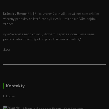
Krámek v Berouně je již sice zrušený a chvíli potrvá, než sem přidám
všechny produkty na které jste byli zvyklí.... tak pokud Vám dojdou
vzorky
vykuřovadel a nebo cokoliv, klidně mi napište a domluvíme se na
poslání nebo dovozu (pokud jste z Berouna a okolí ) 🥰
Sara
Kontakty
U Lottky
Zákaznická podpora Eshop - Sara Lepková