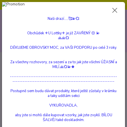
Obchůdek ⚜️U Lottky⚜️ je již ZAVŘENÝ 😔💫💞
0
ks
604 799 149
CZK
Naši drazí.....🥰💫💞
za
0 Kč
(Po-Pá, 10:00-15:00 hod.)
Menu
Obchůdek ⚜️U Lottky⚜️ je již ZAVŘENÝ 😔 💫
🙏🙏💞
Hledat
DĚKUJEME OBROVSKY MOC, za VAŠI PODPORU po celé 3 roky.
Úvod
a Beautiful Story
Stream Lapis Lazuli náramek
Za všechny rozhovory, za sezení a za to jak jste všichni ÚŽASNÍ a
MILÍ.🙏💞💫🍀
Stream Lapis Lazuli náramek
---------------------------------------------------------------
------------------------------------------------------------
Postupně sem budu dávat produkty, které ještě zůstaly v krámku
a taky udělám sekci
VYKUŘOVADLA,
aby jste si mohli dále kupovat vzorky, jak jste zvyklí. BÍLOU
ŠALVĚJ také doskladním.
Ohodnotit produkt