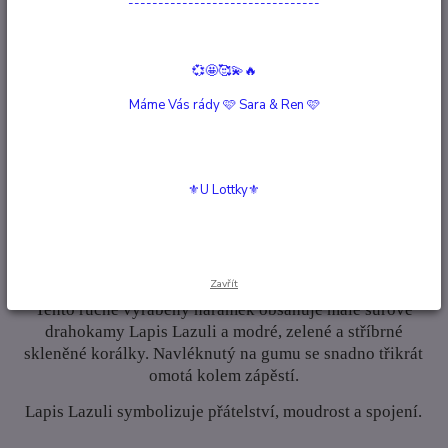
--------------------------------
Kompletní specifikace
💞🤩🥰💫🔥
Hodnocení
0
Máme Vás rády 🩷 Sara & Ren 🩷
Komentáře
0
Kompletní specifikace
⚜️U Lottky⚜️
Stream Lapis Lazuli
Seznamte se s náramkem
stříbrné barvy.
Zavřít
Tento ručně vyráběný náramek obsahuje malé surové
drahokamy Lapis Lazuli a modré, zelené a stříbrné
skleněné korálky. Navléknutý na gumu se snadno třikrát
omotá kolem zápěstí.
Lapis Lazuli symbolizuje přátelství, moudrost a spojení.