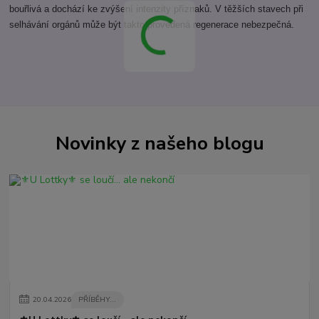
bouřlivá a dochází ke zvýšení intenzity příznaků. V těžších stavech při
selhávání orgánů může být takto provedená regenerace nebezpečná.
Novinky z našeho blogu
20
.
04
.
2026
PŘÍBĚHY...