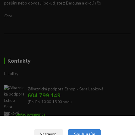
poslání nebo dovozu (pokud jste z Berouna a okolí ) 🥰
Sara
Kontakty
U Lottky
Zákaznická podpora Eshop - Sara Lepková
604 799 149
(Po-Pá, 10:00-15:00 hod.)
info@agewinner.cz
Souhlasím
Nastavení