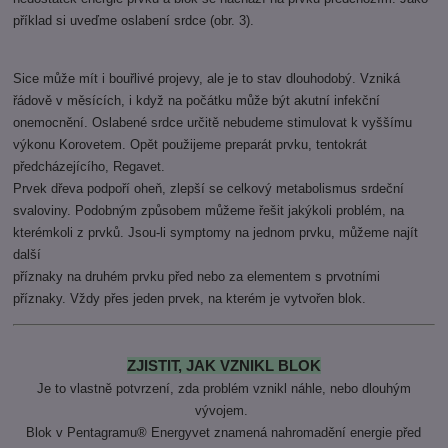
příklad si uveďme oslabení srdce (obr. 3).
Sice může mít i bouřlivé projevy, ale je to stav dlouhodobý. Vzniká
řádově v měsících, i když na počátku může být akutní infekční
onemocnění. Oslabené srdce určitě nebudeme stimulovat k vyššímu
výkonu Korovetem. Opět použijeme preparát prvku, tentokrát
předcházejícího, Regavet.
Prvek dřeva podpoří oheň, zlepší se celkový metabolismus srdeční
svaloviny. Podobným způsobem můžeme řešit jakýkoli problém, na
kterémkoli z prvků. Jsou-li symptomy na jednom prvku, můžeme najít
další
příznaky na druhém prvku před nebo za elementem s prvotními
příznaky. Vždy přes jeden prvek, na kterém je vytvořen blok.
ZJISTIT, JAK VZNIKL BLOK
Je to vlastně potvrzení, zda problém vznikl náhle, nebo dlouhým
vývojem.
Blok v Pentagramu® Energyvet znamená nahromadění energie před