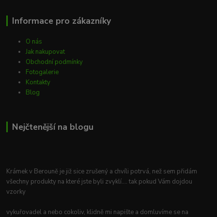
Informace pro zákazníky
O nás
Jak nakupovat
Obchodní podmínky
Fotogalerie
Kontakty
Blog
Nejčtenější na blogu
Krámek v Berouně je již sice zrušený a chvíli potrvá, než sem přidám
všechny produkty na které jste byli zvyklí.... tak pokud Vám dojdou
vzorky
vykuřovadel a nebo cokoliv, klidně mi napište a domluvíme se na