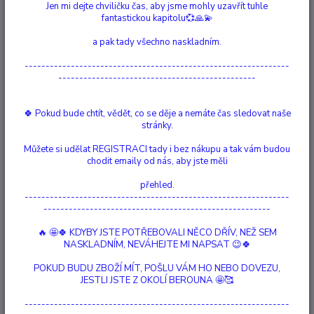
Jen mi dejte chviličku čas, aby jsme mohly uzavřít tuhle
PŘÍPRAVEK NÁLEŽÍ.
fantastickou kapitolu💞🙏💫
TEXT: MVDr. LUBOMÍR CHMELAŘ, Ph.D.
a pak tady všechno naskladním.
---------------------------------------------------------------
-----------------------------------------------
🍀 Pokud bude chtít, vědět, co se děje a nemáte čas sledovat naše
stránky.
Můžete si udělat REGISTRACI tady i bez nákupu a tak vám budou
chodit emaily od nás, aby jste měli
V prvé řadě se nebojte hlavní preparát použít.
přehled.
I když jej vyberete špatně, bude pro zvíře prospěšný. Sice méně, ale
---------------------------------------------------------------
většinou neuškodí. Je zde výjimka, kterou ihned vysvětlíme:
Nikdy
------------------------------------------------------
nepodávat preparát při postižení meridiánů nebo orgánů prvku, ke
🔥 🤩🍀 KDYBY JSTE POTŘEBOVALI NĚCO DŘÍV, NEŽ SEM
kterému preparát patří.
Je to proto, že regenerace postiženého orgánu
NASKLADNÍM, NEVÁHEJTE MI NAPSAT 😉🍀
a tkáně vyžaduje jejich odpočinek.
POKUD BUDU ZBOŽÍ MÍT, POŠLU VÁM HO NEBO DOVEZU,
Příkladem může být oslabení srdce třeba po infekci. Budete zvíře nutit
JESTLI JSTE Z OKOLÍ BEROUNA 🤩🥰
do fyzické práce a k výkonům? Vždyť fyzický pohyb je pro práci srdce
---------------------------------------------------------------
prospěšný. I naprostému laikovi je jasné, že to není to pravé řešení. Tak