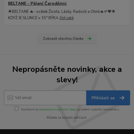
BELTANE - Pálení Čarodějnic
🌟BELTANE 🔥- svátek Života, Lásky, Radosti a Ohně🔥🌱💖🌟
KDYŽ JE SLUNCE v 15° BÝKA
číst celé
Zobrazit všechny články
Nepropásněte novinky, akce a
slevy!
Přihlásit se
Souhlasím se
zpracováním osobních údajů
za účelem rozesílky newsletteru.
Můžete se kdykoli odhlásit.