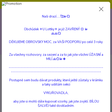
Obchůdek ⚜️U Lottky⚜️ je již ZAVŘENÝ 😔💫💞
0
ks
604 799 149
CZK
Naši drazí.....🥰💫💞
za
0 Kč
(Po-Pá, 10:00-15:00 hod.)
Obchůdek ⚜️U Lottky⚜️ je již ZAVŘENÝ 😔 💫
Menu
🙏🙏💞
DĚKUJEME OBROVSKY MOC, za VAŠI PODPORU po celé 3 roky.
Hledat
Za všechny rozhovory, za sezení a za to jak jste všichni ÚŽASNÍ a
MILÍ.🙏💞💫🍀
Úvod
Novinky
Jak vybrat správný preparát
---------------------------------------------------------------
Jak vybrat správný preparát
------------------------------------------------------------
Postupně sem budu dávat produkty, které ještě zůstaly v krámku
21.09.2021
a taky udělám sekci
Pentagram® Energyvet
VYKUŘOVADLA,
Prakticky: jak vybrat hlavní preparát
VÝBĚRU HLAVNÍHO PREPARÁTU SE NEMUSÍTE OBÁVAT. JE
aby jste si mohli dále kupovat vzorky, jak jste zvyklí. BÍLOU
ŠALVĚJ také doskladním.
TŘEBA DÁT JEN POZOR
NA POSTIŽENÍ MERIDIÁNŮ A ORGÁNŮ PRVKU, K NĚMUŽ