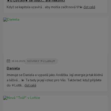
⚜️U Lottky⚜️ se loučí… ale nekončí
Když se kapitola uzavírá… aby mohla začít nová 🩷💫
číst celé
18
.
06
.
2025
NOVINKY ⚜️U Lottky⚜️
Daniela
Jmenuje se Daniela a vypadá jako Andělka. Její energie je tak klidná
a léčivá.... 💫 Ta tady je její vzkaz pro Vás. Takže teď, když přijdete
do ⚜️Lottk...
číst celé