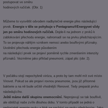
postupovat ve směru
hodinových ručiček. (Obr. 1)
Můžeme to vysvětlit odvodem nadbytečné energie přes následující
prvek.
Energie v těle se pohybuje v Pentagramu®Energyvet vždy
jen po směru hodinových ručiček.
Dojde-li na jednom z prvků k
zablokování přechodu energie, nahromadí se na prvku předcházejícím.
To se projevuje náhlým vznikem nemoci anebo bouřlivými příznaky.
Uvolnění přechodu energie působením
na následující prvek se projeví poměrně rychle zmenšením intenzity
příznaků. Vezměme jako příklad pneumonii, zápal plic (obr. 2).
V počátku stojí nepochybně viróza, a proto by tam mohl mít své místo
Virovet. Pokud se ale projeví rovnou pneumonie, jsou již přítomné
bakterie a na ně bude určitě vhodnější Renovet. Tedy preparát prvku
následujícího.
Ještě máme další skupinu onemocnění.
Neprojevují se tak bouřlivě,
ale obtěžují naše zvíře dlouhou dobu. V tomto případě se jedná o
nedostatek energie prvku a blok se nachází na prvku předchozím. Jako