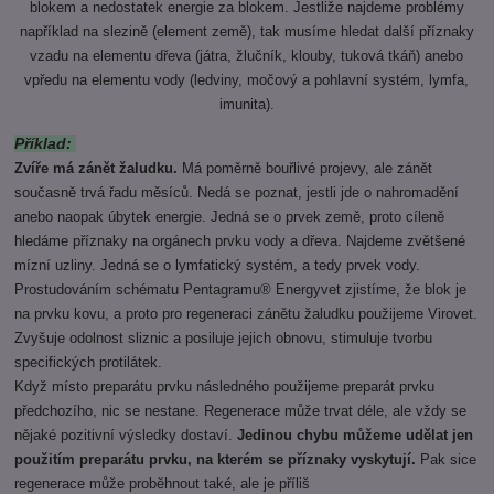
blokem a nedostatek energie za blokem. Jestliže najdeme problémy
například na slezině (element země), tak musíme hledat další příznaky
vzadu na elementu dřeva (játra, žlučník, klouby, tuková tkáň) anebo
vpředu na elementu vody (ledviny, močový a pohlavní systém, lymfa,
imunita).
Příklad:
Zvíře má zánět žaludku.
Má poměrně bouřlivé projevy, ale zánět
současně trvá řadu měsíců. Nedá se poznat, jestli jde o nahromadění
anebo naopak úbytek energie. Jedná se o prvek země, proto cíleně
hledáme příznaky na orgánech prvku vody a dřeva. Najdeme zvětšené
mízní uzliny. Jedná se o lymfatický systém, a tedy prvek vody.
Prostudováním schématu Pentagramu® Energyvet zjistíme, že blok je
na prvku kovu, a proto pro regeneraci zánětu žaludku použijeme Virovet.
Zvyšuje odolnost sliznic a posiluje jejich obnovu, stimuluje tvorbu
specifických protilátek.
Když místo preparátu prvku následného použijeme preparát prvku
předchozího, nic se nestane. Regenerace může trvat déle, ale vždy se
nějaké pozitivní výsledky dostaví.
Jedinou chybu můžeme udělat jen
použitím preparátu prvku, na kterém se příznaky vyskytují.
Pak sice
regenerace může proběhnout také, ale je příliš