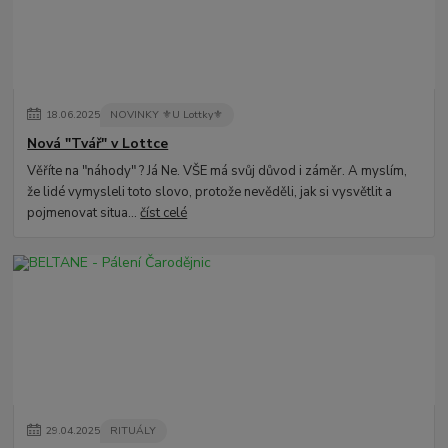
18
.
06
.
2025
NOVINKY ⚜️U Lottky⚜️
Nová "Tvář" v Lottce
Věříte na "náhody" ? Já Ne. VŠE má svůj důvod i záměr. A myslím,
že lidé vymysleli toto slovo, protože nevěděli, jak si vysvětlit a
pojmenovat situa...
číst celé
29
.
04
.
2025
RITUÁLY