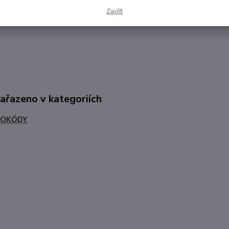
se odpovědnosti:
Tento produkt nemá lékařské účely, ale je určen ke 
Zavřít
je však založen na nerandomizované a neplacebem kontrolované studii,
zařazeno v kategoriích
ROKÓDY