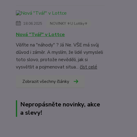
18.06.2025
NOVINKY ⚜️U Lottky⚜️
Nová "Tvář" v Lottce
Věříte na "náhody" ? Já Ne. VŠE má svůj
důvod i záměr. A myslím, že lidé vymysleli
toto slovo, protože nevěděli, jak si
vysvětlit a pojmenovat situa...
číst celé
Zobrazit všechny články
Nepropásněte novinky, akce
a slevy!