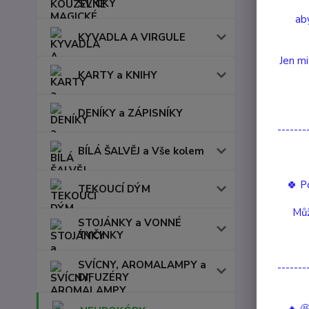
SVÍČKY
aby
KYVADLA A VIRGULE
Jen mi
KARTY a KNIHY
DENÍKY a ZÁPISNÍKY
-------
BÍLÁ ŠALVĚJ a Vše kolem
🍀 P
TEKOUCÍ DÝM
Kompl
Můž
STOJÁNKY a VONNÉ
TYČINKY
Komple
SVÍCNY, AROMALAMPY a
-------
DIFUZÉRY