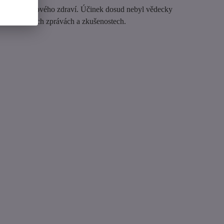
zlepšení celkového zdraví. Účinek dosud nebyl vědecky
 uživatelských zprávách a zkušenostech.