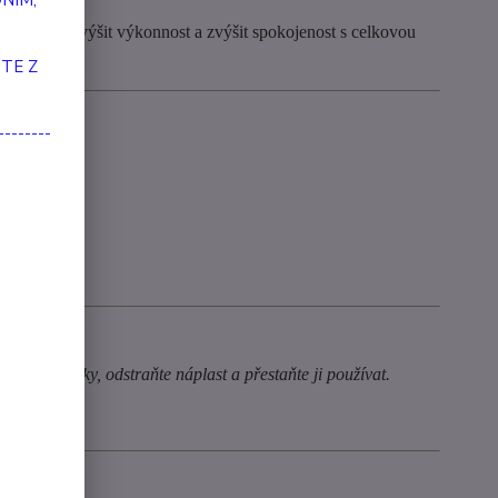
NÍM,
y potenciál zvýšit výkonnost a zvýšit spokojenost s celkovou
TE Z
--------
dění pokožky, odstraňte náplast a přestaňte ji používat.