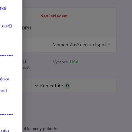
také
tupnost
Není skladem
itolu💞
sme plátci DPH
Momentálně není k dispozici
--------
roduktu:
13011
Výrobce:
USA
cenu / dostupnost
ánky.
Komentáře
0
odit
--------
jsou základními kameny pohody.