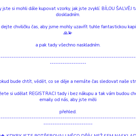
 jste si mohli dále kupovat vzorky, jak jste zvyklí. BÍLOU ŠALVĚJ 
doskladním.
Dos
 dejte chviličku čas, aby jsme mohly uzavřít tuhle fantastickou kap
Nej
🙏💫
a pak tady všechno naskladním.
/
ks
---------------------------------------------------------------------------
--------------------
Číslo p
Hlídat 
okud bude chtít, vědět, co se děje a nemáte čas sledovat naše str
etní specifikace
Hodnocení
0
ete si udělat REGISTRACI tady i bez nákupu a tak vám budou ch
emaily od nás, aby jste měli
tní specifikace
přehled.
---------------------------------------------------------------------------
ROCKET
---------------------------
Optimalizace výkonu a dosažení stavu naplnění 