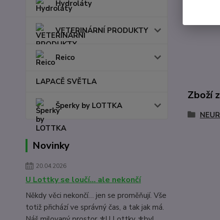
Hydroláty
Zřeknutí 
prokázán 
VETERINÁRNÍ PRODUKTY
Reico
LAPACĚ SVĚTLA
Zboží 
Šperky by LOTTKA
NEU
Novinky
20.04.2026
U Lottky se loučí… ale nekončí
Někdy věci nekončí… jen se proměňují. Vše
totiž přichází ve správný čas, a tak jak má.
Náš milovaný prostor ⚜️U Lottky ⚜️byl