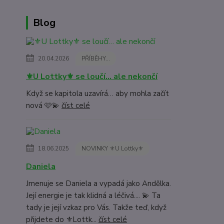
Blog
20.04.2026
PŘÍBĚHY...
⚜️U Lottky⚜️ se loučí… ale nekončí
Když se kapitola uzavírá… aby mohla začít
nová 🩷💫
číst celé
18.06.2025
NOVINKY ⚜️U Lottky⚜️
Daniela
Jmenuje se Daniela a vypadá jako Andělka.
Její energie je tak klidná a léčivá.... 💫 Ta
tady je její vzkaz pro Vás. Takže teď, když
přijdete do ⚜️Lottk...
číst celé