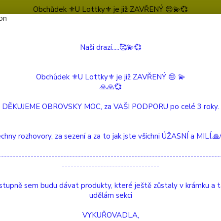
Obchůdek ⚜️U Lottky⚜️ je již ZAVŘENÝ 😔💫💞
Naši drazí.....🥰💫💞
Nevíte
Hledat
604 
(Po-Pá
Obchůdek ⚜️U Lottky⚜️ je již ZAVŘENÝ 😔 💫
🙏🙏💞
NEUROKÓDY
ROCKET
DĚKUJEME OBROVSKY MOC, za VAŠI PODPORU po celé 3 roky.
KET
chny rozhovory, za sezení a za to jak jste všichni ÚŽASNÍ a MILÍ.
---------------------------------------------------------------------------
---------------------------------
ROCKET
základ
tupně sem budu dávat produkty, které ještě zůstaly v krámku a 
které 
udělám sekci
zvýšit
VYKUŘOVADLA,
Obnova