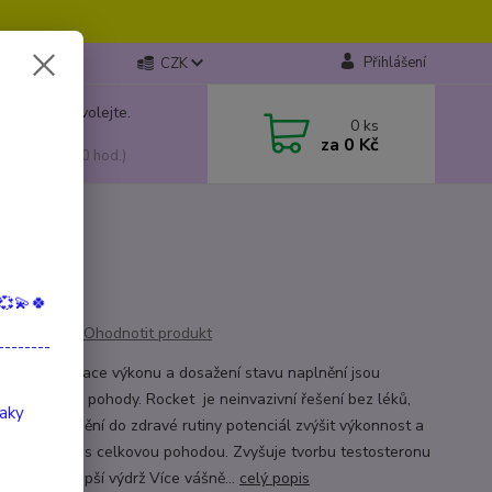
Přihlášení
CZK
 si rady? Zavolejte.
0
ks
799 149
za
0 Kč
, 10:00-15:00 hod.)
💞💫🍀
Ohodnotit produkt
--------
 Optimalizace výkonu a dosažení stavu naplnění jsou
ními kameny pohody. Rocket je neinvazivní řešení bez léků,
taky
má při začlenění do zdravé rutiny potenciál zvýšit výkonnost a
 spokojenost s celkovou pohodou. Zvyšuje tvorbu testosteronu
 energie Lepší výdrž Více vášně...
celý popis