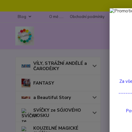
Blog
O mě .....
Obchodní podmínky
Kontakty
Úvod
VÍLY, STRÁŽNÍ ANDĚLÉ a
ČARODĚJKY
ROC
Za vše
FANTASY
-------
a Beautiful Story
SVÍČKY ze SÓJOVÉHO
Pos
VOSKU
KOUZELNÉ MAGICKÉ