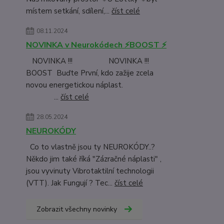
místem setkání, sdílení,...
číst celé
08.11.2024
NOVINKA v Neurokódech ⚡BOOST ⚡
NOVINKA !!! NOVINKA !!!
BOOST Buďte První, kdo zažije zcela
novou energetickou náplast.
...
číst celé
28.05.2024
NEUROKÓDY
Co to vlastně jsou ty NEUROKÓDY..?
Někdo jim také říká "Zázračné náplasti" ,
jsou vyvinuty Vibrotaktilní technologii
(VTT). Jak Fungují ? Tec...
číst celé
Zobrazit všechny novinky