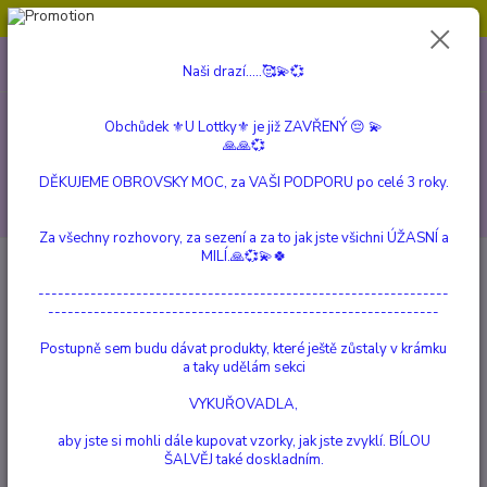
Obchůdek ⚜️U Lottky⚜️ je již ZAVŘENÝ 😔💫💞
0
ks
604 799 149
CZK
Naši drazí.....🥰💫💞
za
0 Kč
(Po-Pá, 10:00-15:00 hod.)
Obchůdek ⚜️U Lottky⚜️ je již ZAVŘENÝ 😔 💫
Menu
🙏🙏💞
DĚKUJEME OBROVSKY MOC, za VAŠI PODPORU po celé 3 roky.
Hledat
Za všechny rozhovory, za sezení a za to jak jste všichni ÚŽASNÍ a
MILÍ.🙏💞💫🍀
Úvod
VÍLY, STRÁŽNÍ ANDĚLÉ a ČARODĚJKY
VÍLY
Půlnoční Víla
---------------------------------------------------------------
Půlnoční Víla
------------------------------------------------------------
Postupně sem budu dávat produkty, které ještě zůstaly v krámku
a taky udělám sekci
VYKUŘOVADLA,
aby jste si mohli dále kupovat vzorky, jak jste zvyklí. BÍLOU
ŠALVĚJ také doskladním.