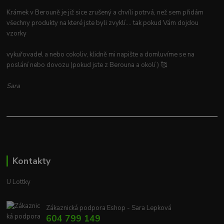
Krámek v Berouně je již sice zrušený a chvíli potrvá, než sem přidám
všechny produkty na které jste byli zvyklí.... tak pokud Vám dojdou
vzorky
vykuřovadel a nebo cokoliv, klidně mi napište a domluvíme se na
poslání nebo dovozu (pokud jste z Berouna a okolí ) 🥰
Sara
Kontakty
U Lottky
Zákaznická podpora Eshop - Sara Lepková
604 799 149