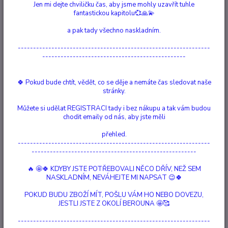
Jen mi dejte chviličku čas, aby jsme mohly uzavřít tuhle
Ohodnotit produkt
fantastickou kapitolu💞🙏💫
Půlnoční Víla"Bdím nad Tebou dnem i nocí..... neexistuje hranice kam
a pak tady všechno naskladním.
bych nemohla ..... Neunikne mi nic, co by se předemnou mohlo
skýt...Jsem všemocná a přesto o mě nevíš....Jsem všudy přítomná a
---------------------------------------------------------------
přesto nepocítíš mou přítomnost.."
celý popis
-----------------------------------------------
🍀 Pokud bude chtít, vědět, co se děje a nemáte čas sledovat naše
Dostupnost
Není skladem
stránky.
Nejsme plátci DPH
Můžete si udělat REGISTRACI tady i bez nákupu a tak vám budou
chodit emaily od nás, aby jste měli
29 950 Kč
/
ks
přehled.
Momentálně není k dispozici
---------------------------------------------------------------
------------------------------------------------------
Číslo produktu:
60011
🔥 🤩🍀 KDYBY JSTE POTŘEBOVALI NĚCO DŘÍV, NEŽ SEM
Materiál:
pryskyřice, ručně malovaná
NASKLADNÍM, NEVÁHEJTE MI NAPSAT 😉🍀
velikost:
140 cm
Hlídat cenu / dostupnost
POKUD BUDU ZBOŽÍ MÍT, POŠLU VÁM HO NEBO DOVEZU,
JESTLI JSTE Z OKOLÍ BEROUNA 🤩🥰
Kompletní specifikace
---------------------------------------------------------------