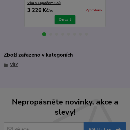
Víla s Lapačem Snů
Temná Král
3 226 Kč
5 023 Kč
Vyprodáno
/
ks
Detail
Zboží zařazeno v kategoriích
VÍLY
Nepropásněte novinky, akce a
slevy!
Přihlásit se