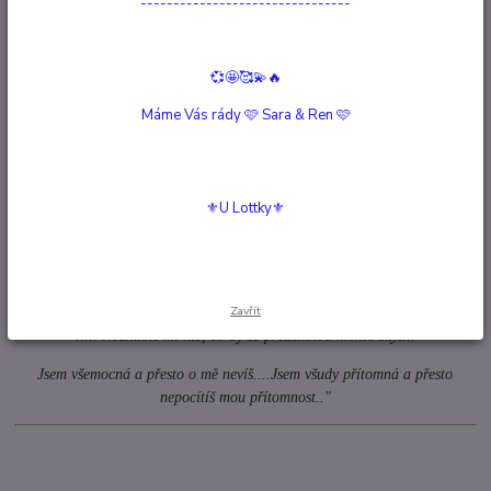
--------------------------------
Hodnocení
0
💞🤩🥰💫🔥
Komentáře
0
Máme Vás rády 🩷 Sara & Ren 🩷
Související zboží
8
Kompletní specifikace
⚜️U Lottky⚜️
Půlnoční Víla
Zavřít
"Bdím nad Tebou dnem i nocí..... neexistuje hranice kam bych nemohla
..... Neunikne mi nic, co by se předemnou mohlo skýt...
Jsem všemocná a přesto o mě nevíš....Jsem všudy přítomná a přesto
nepocítíš mou přítomnost.."