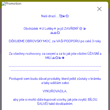
Obchůdek ⚜️U Lottky⚜️ je již ZAVŘENÝ 😔💫💞
0
ks
604 799 149
CZK
Naši drazí.....🥰💫💞
za
0 Kč
(Po-Pá, 10:00-15:00 hod.)
Obchůdek ⚜️U Lottky⚜️ je již ZAVŘENÝ 😔 💫
Menu
🙏🙏💞
DĚKUJEME OBROVSKY MOC, za VAŠI PODPORU po celé 3 roky.
Hledat
Za všechny rozhovory, za sezení a za to jak jste všichni ÚŽASNÍ a
MILÍ.🙏💞💫🍀
Úvod
a Beautiful Story
Prstýnky
Prsten Labradorit, Lapis Lazuli,
Onyx Černý
---------------------------------------------------------------
------------------------------------------------------------
Prsten Labradorit, Lapis Lazuli,
Postupně sem budu dávat produkty, které ještě zůstaly v krámku
Onyx Černý
a taky udělám sekci
VYKUŘOVADLA,
TOP produkt
aby jste si mohli dále kupovat vzorky, jak jste zvyklí. BÍLOU
ŠALVĚJ také doskladním.