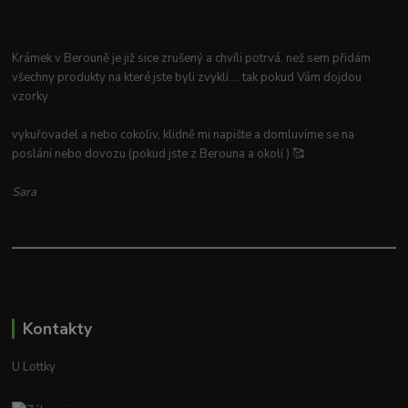
Krámek v Berouně je již sice zrušený a chvíli potrvá, než sem přidám
všechny produkty na které jste byli zvyklí.... tak pokud Vám dojdou
vzorky
vykuřovadel a nebo cokoliv, klidně mi napište a domluvíme se na
poslání nebo dovozu (pokud jste z Berouna a okolí ) 🥰
Sara
Kontakty
U Lottky