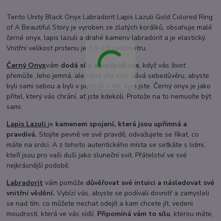
Tento Unity Black Onyx Labradorit Lapis Lazuli Gold Colored Ring
of A Beautiful Story je vyroben ze zlatých korálků, obsahuje malé
černé onyx, lapis lazuli a drahé kameny labradorit a je elastický.
Vnitřní velikost prstenu je 1,6-1,8 centimetru.
Černý Onyx
vám
dodá sílu a podpoří vás
, když vás život
přemůže. Jeho jemná, ale silná síla vám dává sebedůvěru, abyste
byli sami sebou a byli v pohodě s tím, kým jste. Černý onyx je jako
přítel, který vás chrání, ať jste kdekoli. Protože na to nemusíte být
sami.
Lapis Lazuli
je
kamenem spojení, která jsou upřímná a
pravdivá.
Stojíte pevně ve své pravdě, odvažujete se říkat, co
máte na srdci. A z tohoto autentického místa se setkáte s lidmi,
kteří jsou pro vaši duši jako sluneční svit. Přátelství ve své
nejkrásnější podobě.
Labradorit
vám pomůže
důvěřovat své intuici a následovat své
vnitřní vědění.
Vybízí vás, abyste se podívali dovnitř a zamysleli
se nad tím, co můžete nechat odejít a kam chcete jít, vedeni
moudrostí, která ve vás sídlí.
Připomíná vám to sílu
, kterou máte,