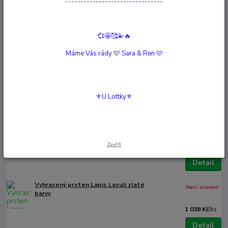
Číslo produktu:
90004
--------------------------------
Materiál:
Gemstone, Elastický, Zlatem plněné korálky
průměr:
1,6cm
Drahokam:
Labradorit, Lapis Lazuli, černý onyx
Moc:
Intuice, soustředění, přátelství
💞🤩🥰💫🔥
Hlídat cenu / dostupnost
Podobné produkty
Máme Vás rády 🩷 Sara & Ren 🩷
Prsten z Černého Onyxu, zlaté barvy
Není skladem
1 123 Kč
/
ks
⚜️U Lottky⚜️
Detail
Lapis Lazuli Prsten,stříbrný
Není skladem
Zavřít
779 Kč
/
ks
Detail
Vyhrazený prsten Lapis Lazuli zlaté
Není skladem
barvy
1 038 Kč
/
ks
Detail