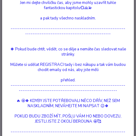
Jen mi dejte chviličku čas, aby jsme mohly uzavřít tuhle
fantastickou kapitolu💞🙏💫
a pak tady všechno naskladním.
Ohodnotit produkt
---------------------------------------------------------------
-----------------------------------------------
Jsem zpátky ;-)
O tomto kameni: Labradorit vám ukáže cestu Tento Unity Black Onyx
🍀 Pokud bude chtít, vědět, co se děje a nemáte čas sledovat naše
Labradorit Lapis Lazuli Gold Colored Ring of A Beautiful Story je
stránky.
vyroben ze zlatých korálků, obsahuje malé černé onyx, lapis lazuli a
Můžete si udělat REGISTRACI tady i bez nákupu a tak vám budou
drahé kameny labradorit a je elastický. Vnitřní velikost prstenu je 1,6-1,8
chodit emaily od nás, aby jste měli
centimetru. Černý...
celý popis
přehled.
---------------------------------------------------------------
Dostupnost
Není skladem
------------------------------------------------------
Nejsme plátci DPH
🔥 🤩🍀 KDYBY JSTE POTŘEBOVALI NĚCO DŘÍV, NEŽ SEM
NASKLADNÍM, NEVÁHEJTE MI NAPSAT 😉🍀
1 168 Kč
POKUD BUDU ZBOŽÍ MÍT, POŠLU VÁM HO NEBO DOVEZU,
/
ks
Momentálně není k dispozici
JESTLI JSTE Z OKOLÍ BEROUNA 🤩🥰
---------------------------------------------------------------