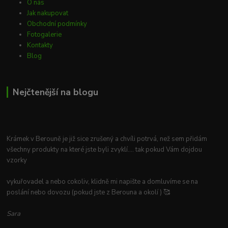
O nás
Jak nakupovat
Obchodní podmínky
Fotogalerie
Kontakty
Blog
Nejčtenější na blogu
Krámek v Berouně je již sice zrušený a chvíli potrvá, než sem přidám
všechny produkty na které jste byli zvyklí.... tak pokud Vám dojdou
vzorky
vykuřovadel a nebo cokoliv, klidně mi napište a domluvíme se na
poslání nebo dovozu (pokud jste z Berouna a okolí ) 🥰
Sara