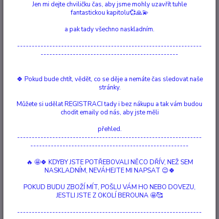
Jen mi dejte chviličku čas, aby jsme mohly uzavřít tuhle
fantastickou kapitolu💞🙏💫
Ohodnotit produkt
a pak tady všechno naskladním.
Esther a Jerry Hicks
---------------------------------------------------------------
Tato fascinující kniha, kterou napsali bytosti skrze Ester Hick vám
-----------------------------------------------
předkládá učení nefyzické entity Abraham. S její pomocí se naučíte
zhmotňovat svá přání, tak abyste mohli žít radostným a spokojeným
🍀 Pokud bude chtít, vědět, co se děje a nemáte čas sledovat naše
životem, jaký si zasloužíte. Pochopíte, jak jsou vaše vztahy, zdravotní
stránky.
problémy, finance, otá...
celý popis
Můžete si udělat REGISTRACI tady i bez nákupu a tak vám budou
chodit emaily od nás, aby jste měli
Dostupnost
Skladem 1 ks
přehled.
---------------------------------------------------------------
Nejsme plátci DPH
------------------------------------------------------
359 Kč
🔥 🤩🍀 KDYBY JSTE POTŘEBOVALI NĚCO DŘÍV, NEŽ SEM
/
ks
NASKLADNÍM, NEVÁHEJTE MI NAPSAT 😉🍀
Přidat do košíku
POKUD BUDU ZBOŽÍ MÍT, POŠLU VÁM HO NEBO DOVEZU,
JESTLI JSTE Z OKOLÍ BEROUNA 🤩🥰
Číslo produktu:
110012
---------------------------------------------------------------
překladatel:
Monika Kittová