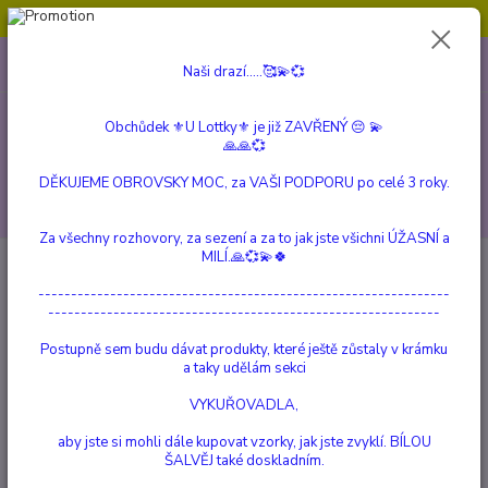
Obchůdek ⚜️U Lottky⚜️ je již ZAVŘENÝ 😔💫💞
0
ks
604 799 149
CZK
Naši drazí.....🥰💫💞
za
0 Kč
(Po-Pá, 10:00-15:00 hod.)
Obchůdek ⚜️U Lottky⚜️ je již ZAVŘENÝ 😔 💫
Menu
🙏🙏💞
DĚKUJEME OBROVSKY MOC, za VAŠI PODPORU po celé 3 roky.
Hledat
Za všechny rozhovory, za sezení a za to jak jste všichni ÚŽASNÍ a
MILÍ.🙏💞💫🍀
Úvod
KARTY a KNIHY
KNIHY
Požádej a je Ti Dáno
---------------------------------------------------------------
Požádej a je Ti Dáno
------------------------------------------------------------
Postupně sem budu dávat produkty, které ještě zůstaly v krámku
TOP produkt
a taky udělám sekci
VYKUŘOVADLA,
aby jste si mohli dále kupovat vzorky, jak jste zvyklí. BÍLOU
ŠALVĚJ také doskladním.