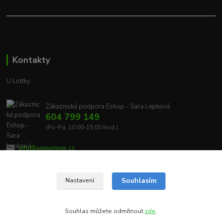
Kontakty
U Lottky
Zákaznická podpora Eshop - Sara Lepková
604 799 149
(Po-Pá, 10:00-15:00 hod.)
info@agewinner.cz
Souhlasím
Nastavení
Souhlas můžete odmítnout
zde
.
Vytvořeno na
Eshop-rychle.cz