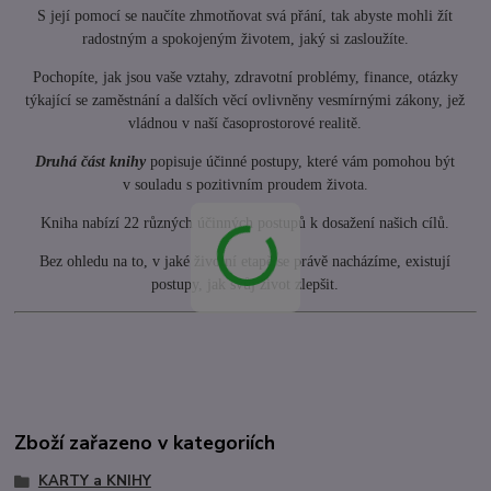
S její pomocí se naučíte zhmotňovat svá přání, tak abyste mohli žít
radostným a spokojeným životem, jaký si zasloužíte.
Pochopíte, jak jsou vaše vztahy, zdravotní problémy, finance, otázky
týkající se zaměstnání a dalších věcí ovlivněny vesmírnými zákony, jež
vládnou v naší časoprostorové realitě.
Druhá část knihy
popisuje účinné postupy, které vám pomohou být
v souladu s pozitivním proudem života.
Kniha nabízí 22 různých účinných postupů k dosažení našich cílů.
Bez ohledu na to, v jaké životní etapě se právě nacházíme, existují
postupy, jak svůj život zlepšit.
Zboží zařazeno v kategoriích
KARTY a KNIHY