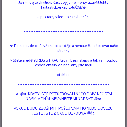
Jen mi dejte chviličku čas, aby jsme mohly uzavřít tuhle
Tento produkt se skládá z pohlednice, náramku a obálky. Materiál karty
fantastickou kapitolu💞🙏💫
je 300 gramů špinavě bílého matného papíru. Rozměry karty jsou 74 x
105 cm (A7). Náramek je vyroben z nitě z bavlněného vosku a ručně
a pak tady všechno naskladním.
vyráběné mince se srdíčky. Na kartě je unikátní ilustrace dvou přátel s
---------------------------------------------------------------
citátem "Spolu je moj...
celý popis
-----------------------------------------------
Dostupnost
Není skladem
🍀 Pokud bude chtít, vědět, co se děje a nemáte čas sledovat naše
stránky.
Nejsme plátci DPH
Můžete si udělat REGISTRACI tady i bez nákupu a tak vám budou
chodit emaily od nás, aby jste měli
379 Kč
/
ks
Momentálně není k dispozici
přehled.
---------------------------------------------------------------
------------------------------------------------------
Číslo produktu:
90018
Barva:
Stříbro
🔥 🤩🍀 KDYBY JSTE POTŘEBOVALI NĚCO DŘÍV, NEŽ SEM
Typ Produktu:
Pohlednice se šperky
NASKLADNÍM, NEVÁHEJTE MI NAPSAT 😉🍀
symbol:
Srdce
Význam:
Láska, Teplo, Péče o Sebe
POKUD BUDU ZBOŽÍ MÍT, POŠLU VÁM HO NEBO DOVEZU,
Chci Ti říct:
"Spolu je moje oblíbené místo"
JESTLI JSTE Z OKOLÍ BEROUNA 🤩🥰
Hlídat cenu / dostupnost
Podobné produkty
---------------------------------------------------------------