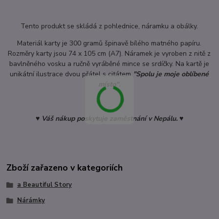
Tento produkt se skládá z pohlednice, náramku a obálky.
Materiál karty je 300 gramů špinavě bílého matného papíru.
Rozměry karty jsou 74 x 105 cm (A7). Náramek je vyroben z nitě z
bavlněného vosku a ručně vyráběné mince se srdíčky. Na kartě je
unikátní ilustrace dvou přátel s citátem
"Spolu je moje oblíbené
místo".
♥ Váš nákup poskytuje zaměstnání v Nepálu. ♥
Zboží zařazeno v kategoriích
a Beautiful Story
Nárámky