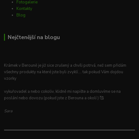
Fotogalerie
Kontakty
Blog
Nejčtenější na blogu
Krámek v Berouně je již sice zrušený a chvíli potrvá, než sem přidám
všechny produkty na které jste byli zvyklí.... tak pokud Vám dojdou
vzorky
vykuřovadel a nebo cokoliv, klidně mi napište a domluvíme se na
poslání nebo dovozu (pokud jste z Berouna a okolí ) 🥰
Sara