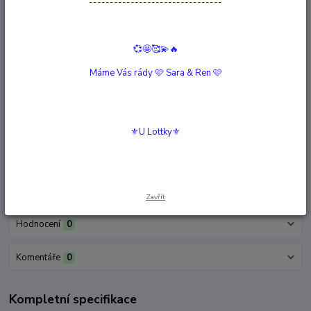
--------------------------------
Šperky Pohlednice Jóga
Skladem 2 ks
379 Kč
/
ks
💞🤩🥰💫🔥
Přidat do košíku
Máme Vás rády 🩷 Sara & Ren 🩷
Šperky Pohlednice Vážky
Vyprodáno
379 Kč
/
ks
⚜️U Lottky⚜️
Detail
Kompletní specifikace
Zavřít
Hodnocení
0
Komentáře
0
Kompletní specifikace