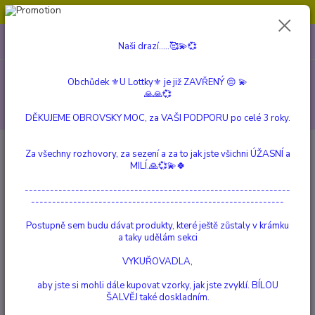
Obchůdek ⚜️U Lottky⚜️ je již ZAVŘENÝ 😔💫💞
0
ks
604 799 149
CZK
Naši drazí.....🥰💫💞
za
0 Kč
(Po-Pá, 10:00-15:00 hod.)
Menu
Obchůdek ⚜️U Lottky⚜️ je již ZAVŘENÝ 😔 💫
🙏🙏💞
Hledat
DĚKUJEME OBROVSKY MOC, za VAŠI PODPORU po celé 3 roky.
Úvod
a Beautiful Story
Pohlednice Dva Přátelé
Za všechny rozhovory, za sezení a za to jak jste všichni ÚŽASNÍ a
MILÍ.🙏💞💫🍀
Pohlednice Dva Přátelé
---------------------------------------------------------------
------------------------------------------------------------
Postupně sem budu dávat produkty, které ještě zůstaly v krámku
a taky udělám sekci
VYKUŘOVADLA,
aby jste si mohli dále kupovat vzorky, jak jste zvyklí. BÍLOU
ŠALVĚJ také doskladním.
Ohodnotit produkt