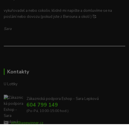
vykuřovadel a nebo cokoliv, klidně mi napište a domluvíme se na
poslání nebo dovozu (pokud jste z Berouna a okolí ) 🥰
Sara
Kontakty
U Lottky
Zákaznická podpora Eshop - Sara Lepková
604 799 149
(Po-Pá, 10:00-15:00 hod.)
info@agewinner.cz