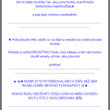
Jen mi dejte chviličku čas, aby jsme mohly uzavřít tuhle
Ohodnotit produkt
fantastickou kapitolu💞🙏💫
Pohár JEDNOROŽEC Keltský fialový pohár s jednorožcem na osvěžení.
a pak tady všechno naskladním.
Tento Fantasy pohár je černý a zdoben stříbrnými vzory a na stopce je
zasazen Rubínový drahokam. tělo poháru má hlavu bílého Jednorožce na
---------------------------------------------------------------
fialovém pozadí, která se kolem poháru opakuje. Díky vyjímatelné
-----------------------------------------------
vložce z nerezové oceli pro s...
celý popis
🍀 Pokud bude chtít, vědět, co se děje a nemáte čas sledovat naše
stránky.
Dostupnost
Není skladem
Můžete si udělat REGISTRACI tady i bez nákupu a tak vám budou
Nejsme plátci DPH
chodit emaily od nás, aby jste měli
přehled.
859 Kč
/
ks
---------------------------------------------------------------
Momentálně není k dispozici
------------------------------------------------------
🔥 🤩🍀 KDYBY JSTE POTŘEBOVALI NĚCO DŘÍV, NEŽ SEM
Číslo produktu:
132002
NASKLADNÍM, NEVÁHEJTE MI NAPSAT 😉🍀
Materiál:
pryskyřice, nerezová ocel, ručně malovaný
velikost:
19 cm
POKUD BUDU ZBOŽÍ MÍT, POŠLU VÁM HO NEBO DOVEZU,
hmotnost:
0,35kg
JESTLI JSTE Z OKOLÍ BEROUNA 🤩🥰
Hlídat cenu / dostupnost
---------------------------------------------------------------