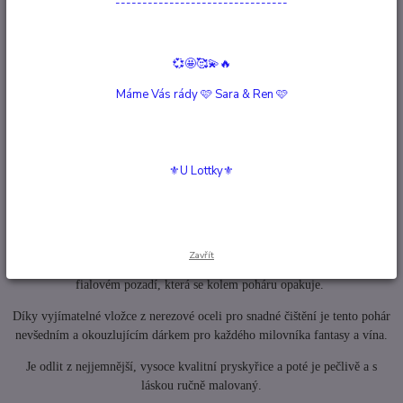
--------------------------------
Kompletní specifikace
Hodnocení
0
💞🤩🥰💫🔥
Máme Vás rády 🩷 Sara & Ren 🩷
Komentáře
0
Kompletní specifikace
⚜️U Lottky⚜️
Pohár JEDNOROŽEC
Keltský fialový pohár s jednorožcem na osvěžení.
Tento Fantasy pohár je černý a zdoben stříbrnými vzory a na stopce je
Zavřít
zasazen Rubínový drahokam. tělo poháru má hlavu bílého Jednorožce na
fialovém pozadí, která se kolem poháru opakuje.
Díky vyjímatelné vložce z nerezové oceli pro snadné čištění je tento pohár
nevšedním a okouzlujícím dárkem pro každého milovníka fantasy a vína.
Je odlit z nejjemnější, vysoce kvalitní pryskyřice a poté je pečlivě a s
láskou ručně malovaný.