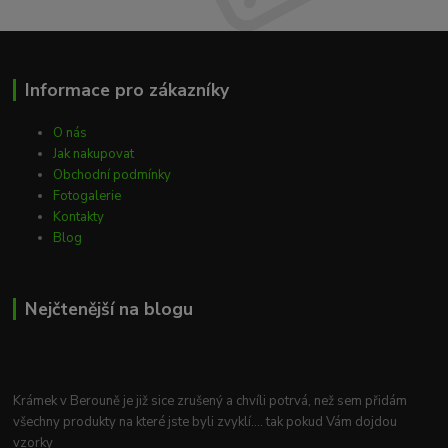
Informace pro zákazníky
O nás
Jak nakupovat
Obchodní podmínky
Fotogalerie
Kontakty
Blog
Nejčtenější na blogu
Krámek v Berouně je již sice zrušený a chvíli potrvá, než sem přidám
všechny produkty na které jste byli zvyklí.... tak pokud Vám dojdou
vzorky