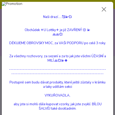
Obchůdek ⚜️U Lottky⚜️ je již ZAVŘENÝ 😔💫💞
0
ks
604 799 149
CZK
Naši drazí.....🥰💫💞
za
0 Kč
(Po-Pá, 10:00-15:00 hod.)
Obchůdek ⚜️U Lottky⚜️ je již ZAVŘENÝ 😔 💫
Menu
🙏🙏💞
DĚKUJEME OBROVSKY MOC, za VAŠI PODPORU po celé 3 roky.
Hledat
Za všechny rozhovory, za sezení a za to jak jste všichni ÚŽASNÍ a
MILÍ.🙏💞💫🍀
Úvod
FANTASY
POHÁR Jednorožec
---------------------------------------------------------------
POHÁR Jednorožec
------------------------------------------------------------
Postupně sem budu dávat produkty, které ještě zůstaly v krámku
a taky udělám sekci
VYKUŘOVADLA,
aby jste si mohli dále kupovat vzorky, jak jste zvyklí. BÍLOU
ŠALVĚJ také doskladním.