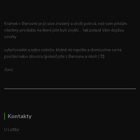
Krámek v Berouně je již sice zrušený a chvíli potrvá, než sem přidám
všechny produkty na které jste byli zvyklí.... tak pokud Vám dojdou
vzorky
vykuřovadel a nebo cokoliv, klidně mi napište a domluvíme se na
poslání nebo dovozu (pokud jste z Berouna a okolí ) 🥰
Sara
Kontakty
U Lottky