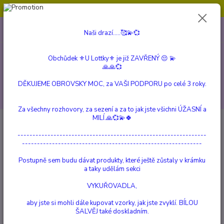
Obchůdek ⚜️U Lottky⚜️ je již ZAVŘENÝ 😔💫💞
0
ks
604 799 149
CZK
Naši drazí.....🥰💫💞
za
0 Kč
(Po-Pá, 10:00-15:00 hod.)
Obchůdek ⚜️U Lottky⚜️ je již ZAVŘENÝ 😔 💫
Menu
🙏🙏💞
DĚKUJEME OBROVSKY MOC, za VAŠI PODPORU po celé 3 roky.
Hledat
Za všechny rozhovory, za sezení a za to jak jste všichni ÚŽASNÍ a
MILÍ.🙏💞💫🍀
Úvod
BÍLÁ ŠALVĚJ a Vše kolem
Písek do kadidelnice s Olivínem
---------------------------------------------------------------
Písek do kadidelnice s Olivínem
------------------------------------------------------------
Postupně sem budu dávat produkty, které ještě zůstaly v krámku
a taky udělám sekci
VYKUŘOVADLA,
aby jste si mohli dále kupovat vzorky, jak jste zvyklí. BÍLOU
ŠALVĚJ také doskladním.