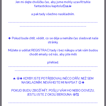
Jen mi dejte chviličku čas, aby jsme mohly uzavřít tuhle
Ohodnotit produkt
fantastickou kapitolu💞🙏💫
Písek do kadidelnice s OLIVÍNEM Olivín je považován za kámen, který
a pak tady všechno naskladním.
přináší čistou a harmonizující energii. Pomáhá uvolnit negativní emoce a
zlepšit celkovou energetickou rovnováhu. Má schopnost chránit před
---------------------------------------------------------------
negativními vlivy a zlem, což je důležité při očistných rituálech. Pomáhá
-----------------------------------------------
zvýšit intuici a...
celý popis
🍀 Pokud bude chtít, vědět, co se děje a nemáte čas sledovat naše
stránky.
Dostupnost
Vyprodáno
Můžete si udělat REGISTRACI tady i bez nákupu a tak vám budou
Nejsme plátci DPH
chodit emaily od nás, aby jste měli
přehled.
75 Kč
/
ks
---------------------------------------------------------------
Momentálně není k dispozici
------------------------------------------------------
🔥 🤩🍀 KDYBY JSTE POTŘEBOVALI NĚCO DŘÍV, NEŽ SEM
Číslo produktu:
73008
NASKLADNÍM, NEVÁHEJTE MI NAPSAT 😉🍀
váha:
200 g
Hlídat cenu / dostupnost
POKUD BUDU ZBOŽÍ MÍT, POŠLU VÁM HO NEBO DOVEZU,
JESTLI JSTE Z OKOLÍ BEROUNA 🤩🥰
Kompletní specifikace
---------------------------------------------------------------