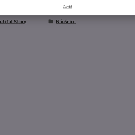
Zavřít
zařazeno v kategoriích
utiful Story
Náušnice