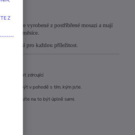
NÍM,
naušnice
TE Z
vé náušnice vyrobené z postříbřené mosazi a mají
a symbol měsíce.
--------
dobře nosí pro každou příležitost.
dyž je život zdrcující.
i sebou a být v pohodě s tím, kým jste.
dekoli. Nemusíte na to být úplně sami.