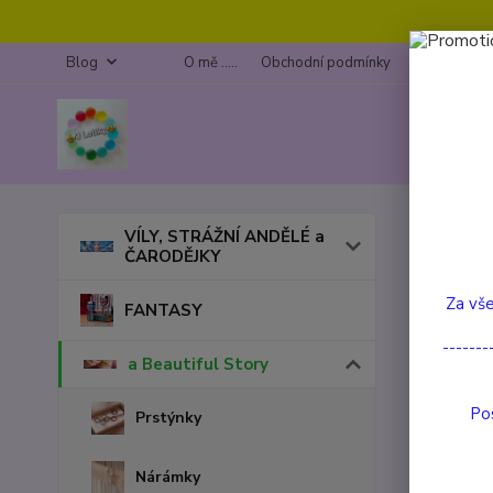
Blog
O mě .....
Obchodní podmínky
Kontakty
Úvod
a
VÍLY, STRÁŽNÍ ANDĚLÉ a
ČARODĚJKY
Onyx
Za vše
FANTASY
-------
a Beautiful Story
Pos
Prstýnky
Nárámky