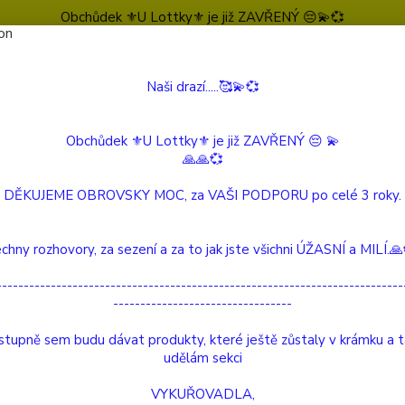
Obchůdek ⚜️U Lottky⚜️ je již ZAVŘENÝ 😔💫💞
Naši drazí.....🥰💫💞
Nevíte
Hledat
604 
(Po-Pá
Obchůdek ⚜️U Lottky⚜️ je již ZAVŘENÝ 😔 💫
🙏🙏💞
 Beautiful Story
Onyxové postříbřené naušnice
DĚKUJEME OBROVSKY MOC, za VAŠI PODPORU po celé 3 roky.
ové postříbřené naušnice
chny rozhovory, za sezení a za to jak jste všichni ÚŽASNÍ a MILÍ.
---------------------------------------------------------------------------
---------------------------------
Velkor
náušni
tupně sem budu dávat produkty, které ještě zůstaly v krámku a 
mosazi
udělám sekci
Náušni
VYKUŘOVADLA,
každou