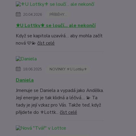
20.04.2026
PŘÍBĚHY...
⚜️U Lottky⚜️ se loučí… ale nekončí
Když se kapitola uzavírá… aby mohla začít
nová 🩷💫
číst celé
18.06.2025
NOVINKY ⚜️U Lottky⚜️
Daniela
Jmenuje se Daniela a vypadá jako Andělka.
Její energie je tak klidná a léčivá.... 💫 Ta
tady je její vzkaz pro Vás. Takže teď, když
přijdete do ⚜️Lottk...
číst celé