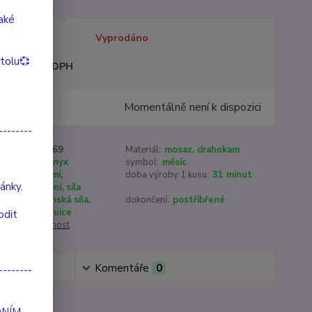
také
tupnost
Vyprodáno
itolu💞
sme plátci DPH
9 Kč
Momentálně není k dispozici
/
ks
--------
roduktu:
90069
Materiál:
mosaz, drahokam
am:
Černý Onyx
symbol:
měsíc
:
sebevědomí,
doba výroby 1 kusu:
31 minut
ánky.
soustředění, síla
m
ženská síla,
dokončení:
postříbřené
u:
intuice
odit
cenu / dostupnost
Komentáře
0
--------