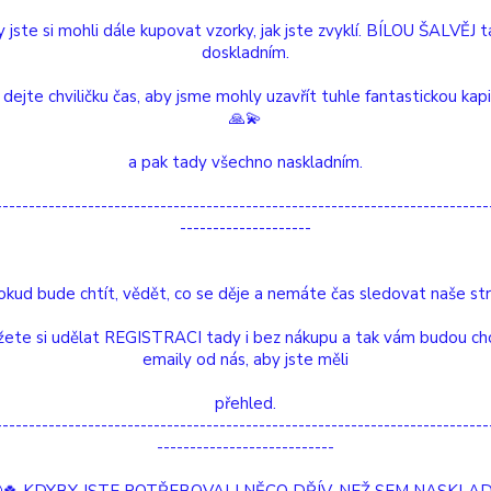
 jste si mohli dále kupovat vzorky, jak jste zvyklí. BÍLOU ŠALVĚJ 
doskladním.
Dos
 dejte chviličku čas, aby jsme mohly uzavřít tuhle fantastickou kap
Nej
🙏💫
a pak tady všechno naskladním.
77
---------------------------------------------------------------------------
--------------------
Číslo p
Drahok
Význam
okud bude chtít, vědět, co se děje a nemáte čas sledovat naše str
význa
symbol
ete si udělat REGISTRACI tady i bez nákupu a tak vám budou ch
Hlídat 
emaily od nás, aby jste měli
přehled.
etní specifikace
Hodnocení
0
---------------------------------------------------------------------------
---------------------------