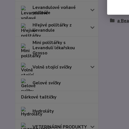
Levandulové voňavé
Zboží 
polštáře
a Bea
Hřejivé polštářky z
Levandule
Mini polštářky s
Levandulí lékařskou
Grosso
Volně stojící svíčky
Gelové svíčky
Dárkové taštičky
Hydroláty
VETERINÁRNÍ PRODUKTY