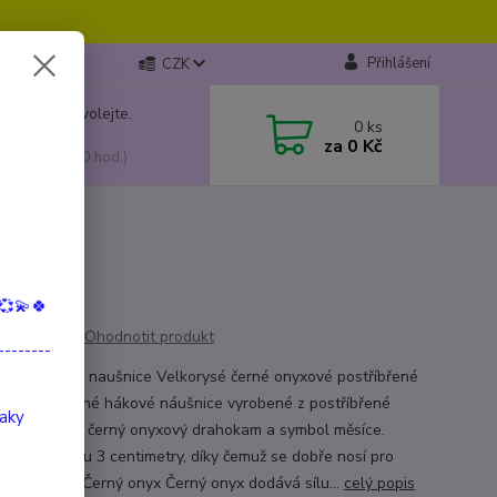
Přihlášení
CZK
 si rady? Zavolejte.
0
ks
799 149
za
0 Kč
, 10:00-15:00 hod.)
💞💫🍀
Ohodnotit produkt
--------
ysé onyxové naušnice Velkorysé černé onyxové postříbřené
ce jsou krásné hákové náušnice vyrobené z postříbřené
taky
 a mají malý černý onyxový drahokam a symbol měsíce.
ce mají délku 3 centimetry, díky čemuž se dobře nosí pro
 příležitost. Černý onyx Černý onyx dodává sílu...
celý popis