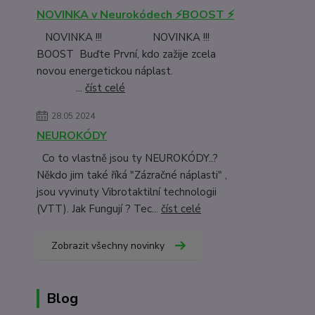
NOVINKA v Neurokódech ⚡BOOST ⚡
NOVINKA !!! NOVINKA !!!
BOOST Buďte První, kdo zažije zcela
novou energetickou náplast.
...
číst celé
28.05.2024
NEUROKÓDY
Co to vlastně jsou ty NEUROKÓDY..?
Někdo jim také říká "Zázračné náplasti" ,
jsou vyvinuty Vibrotaktilní technologii
(VTT). Jak Fungují ? Tec...
číst celé
Zobrazit všechny novinky
Blog