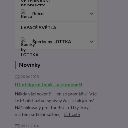
Reico
LAPACĚ SVĚTLA
Šperky by LOTTKA
Novinky
20.04.2026
U Lottky se loučí… ale nekončí
Někdy věci nekončí… jen se proměňují. Vše
totiž přichází ve správný čas, a tak jak má.
Náš milovaný prostor ⚜️U Lottky ⚜️byl
místem setkání, sdílení,...
číst celé
08.11.2024