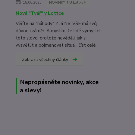
18.06.2025
NOVINKY ⚜️U Lottky⚜️
Nová "Tvář" v Lottce
Věříte na "náhody" ? Já Ne. VŠE má svůj
důvod i záměr. A myslím, že lidé vymysleli
toto slovo, protože nevěděli, jak si
vysvětlit a pojmenovat situa...
číst celé
Zobrazit všechny články
Nepropásněte novinky, akce
a slevy!