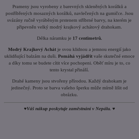
Prameny jsou vyrobeny z barevných skleněných korálků a
postříbřených mosazných korálků, navlečených na gumičce. Jsou
svázány ručně vyráběným prstenem stříbrné barvy, na kterém je
připevněn velký modrý krajkový achátový drahokam.
Délka náramku je
17 centimetrů.
Modrý Krajkový Achát
je svou klidnou a jemnou energií jako
uklidňující balzám na duši.
Pomáhá vyjádřit
vaše skutečné emoce
a díky tomu se budete cítit více pochopeni. Oběť míru je to, co
tento krystal přináší.
Drahé kameny jsou stvořeny přírodou. Každý drahokam je
jedinečný. Proto se barva vašeho šperku může mírně lišit od
obrázku.
♥Váš nákup poskytuje zaměstnání v Nepálu. ♥