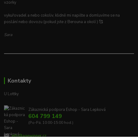
vzorky
vykuřovadel a nebo cokoliv, klidně mi napište a domluvíme se na
poslání nebo dovozu (pokud jste z Berouna a okolí ) 🥰
Sara
Kontakty
U Lottky
Zákaznická podpora Eshop - Sara Lepková
604 799 149
(Po-Pá, 10:00-15:00 hod.)
info@agewinner.cz