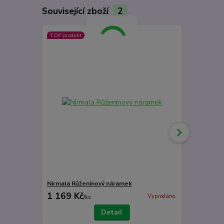
Související zboží
2
TOP produkt
Nirmala Růženínový náramek
Nirmala Čer
1 169 Kč
1 169 Kč
Vyprodáno
/
ks
Detail