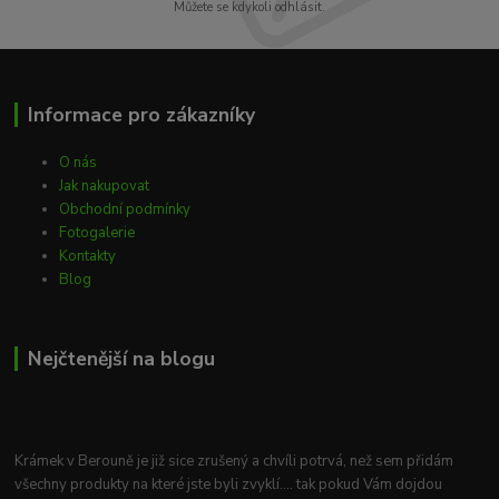
Můžete se kdykoli odhlásit.
Informace pro zákazníky
O nás
Jak nakupovat
Obchodní podmínky
Fotogalerie
Kontakty
Blog
Nejčtenější na blogu
Krámek v Berouně je již sice zrušený a chvíli potrvá, než sem přidám
všechny produkty na které jste byli zvyklí.... tak pokud Vám dojdou