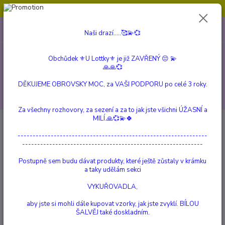
Obchůdek ⚜️U Lottky⚜️ je již ZAVŘENÝ 😔💫💞
0
ks
604 799 149
CZK
Naši drazí.....🥰💫💞
za
0 Kč
(Po-Pá, 10:00-15:00 hod.)
Obchůdek ⚜️U Lottky⚜️ je již ZAVŘENÝ 😔 💫
Menu
🙏🙏💞
DĚKUJEME OBROVSKY MOC, za VAŠI PODPORU po celé 3 roky.
Hledat
Za všechny rozhovory, za sezení a za to jak jste všichni ÚŽASNÍ a
MILÍ.🙏💞💫🍀
Úvod
a Beautiful Story
Nirmala Modrý Krajkový Achát
---------------------------------------------------------------
Nirmala Modrý Krajkový Achát
------------------------------------------------------------
Postupně sem budu dávat produkty, které ještě zůstaly v krámku
TOP produkt
a taky udělám sekci
VYKUŘOVADLA,
aby jste si mohli dále kupovat vzorky, jak jste zvyklí. BÍLOU
ŠALVĚJ také doskladním.