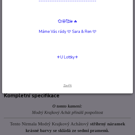
--------------------------------
Moc:
Kámen manifestace, úspěch, štěstí, smutek mění v
radost
Doba výroby:
50 min
Hlídat cenu / dostupnost
💞🤩🥰💫🔥
Máme Vás rády 🩷 Sara & Ren 🩷
Kompletní specifikace
Hodnocení
0
⚜️U Lottky⚜️
Komentáře
0
Související zboží
2
Zavřít
Kompletní specifikace
O tomto kameni:
Modrý Krajkový Achát přináší pospolitost
Tento Nirmala Modrý Krajkový Achátový
stříbrný náramek
krásné barvy se skládá ze sedmi pramenů.