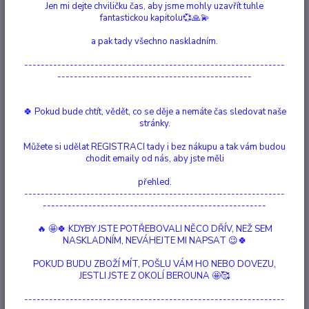
Jen mi dejte chviličku čas, aby jsme mohly uzavřít tuhle
fantastickou kapitolu💞🙏💫
Ohodnotit produkt
a pak tady všechno naskladním.
O tomto kameni: Modrý Krajkový Achát přináší pospolitost Tento Nirmala
---------------------------------------------------------------
Modrý Krajkový Achátový stříbrný náramek krásné barvy se skládá ze
-----------------------------------------------
sedmi pramenů. Prameny jsou vyrobeny z barevných skleněných korálků
a postříbřených mosazných korálků, navlečených na gumičce. Jsou
svázány ručně vyráběným prst...
celý popis
🍀 Pokud bude chtít, vědět, co se děje a nemáte čas sledovat naše
stránky.
Dostupnost
Vyprodáno
Můžete si udělat REGISTRACI tady i bez nákupu a tak vám budou
chodit emaily od nás, aby jste měli
Nejsme plátci DPH
přehled.
---------------------------------------------------------------
1 169 Kč
------------------------------------------------------
/
ks
Momentálně není k dispozici
🔥 🤩🍀 KDYBY JSTE POTŘEBOVALI NĚCO DŘÍV, NEŽ SEM
NASKLADNÍM, NEVÁHEJTE MI NAPSAT 😉🍀
Číslo produktu:
90059
POKUD BUDU ZBOŽÍ MÍT, POŠLU VÁM HO NEBO DOVEZU,
Materiál:
Drahokam, Postříbřeno, Mosaz, Skleněné
JESTLI JSTE Z OKOLÍ BEROUNA 🤩🥰
korálky
Délka:
17 cm
Drahokam:
Modrý Krajkový Achát
---------------------------------------------------------------
Barva:
Světle modrá, stříbrná