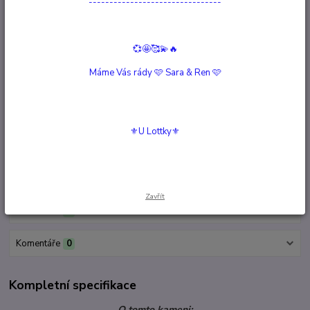
--------------------------------
Barva:
Šedá, Světle modrá, Stříbrná
Moc:
Intuice, Úspěch, Štěstí
Hlídat cenu / dostupnost
💞🤩🥰💫🔥
Podobné produkty
Máme Vás rády 🩷 Sara & Ren 🩷
Lapis Lazuli, zlatý náramek
Není skladem
1 266 Kč
/
ks
Detail
⚜️U Lottky⚜️
Kompletní specifikace
Zavřít
Hodnocení
0
Komentáře
0
Kompletní specifikace
O tomto kameni: