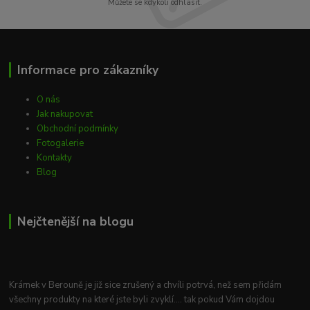
Můžete se kdykoli odhlásit.
Informace pro zákazníky
O nás
Jak nakupovat
Obchodní podmínky
Fotogalerie
Kontakty
Blog
Nejčtenější na blogu
Krámek v Berouně je již sice zrušený a chvíli potrvá, než sem přidám
všechny produkty na které jste byli zvyklí.... tak pokud Vám dojdou