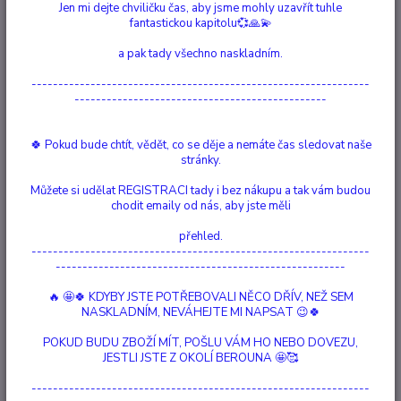
Jen mi dejte chviličku čas, aby jsme mohly uzavřít tuhle
fantastickou kapitolu💞🙏💫
a pak tady všechno naskladním.
Ohodnotit produkt
---------------------------------------------------------------
O tomto kameni: Modrý Krajkový Achát přináší pospolitost Tento
-----------------------------------------------
náramek je vyroben z fasetovaných drahých kamenů Labradoritu, tří
kulatých Modrých Krajkových Achátových drahokamů, oválného Modrého
🍀 Pokud bude chtít, vědět, co se děje a nemáte čas sledovat naše
Krajkového Achátu a mosazných korálků. Děsíte se obtížného
stránky.
rozhovoru? Modrý Achát zůstává vždy klid...
celý popis
Můžete si udělat REGISTRACI tady i bez nákupu a tak vám budou
chodit emaily od nás, aby jste měli
Dostupnost
Není skladem
přehled.
---------------------------------------------------------------
Nejsme plátci DPH
------------------------------------------------------
1 248 Kč
🔥 🤩🍀 KDYBY JSTE POTŘEBOVALI NĚCO DŘÍV, NEŽ SEM
/
ks
Momentálně není k dispozici
NASKLADNÍM, NEVÁHEJTE MI NAPSAT 😉🍀
POKUD BUDU ZBOŽÍ MÍT, POŠLU VÁM HO NEBO DOVEZU,
JESTLI JSTE Z OKOLÍ BEROUNA 🤩🥰
Číslo produktu:
90010
Materiál:
Drahokamy, Mosazné korálky
Délka:
16-22 cm
---------------------------------------------------------------
Drahokam:
Modrý krajkový achát, labradorit