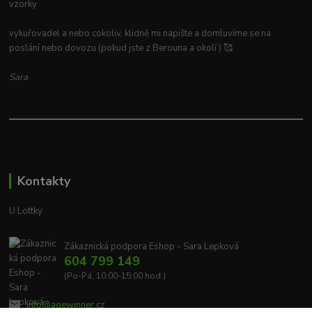
vzorky
vykuřovadel a nebo cokoliv, klidně mi napište a domluvíme se na
poslání nebo dovozu (pokud jste z Berouna a okolí ) 🥰
Sara
Kontakty
U Lottky
Zákaznická podpora Eshop - Sara Lepková
604 799 149
(Po-Pá, 10:00-15:00 hod.)
info@agewinner.cz