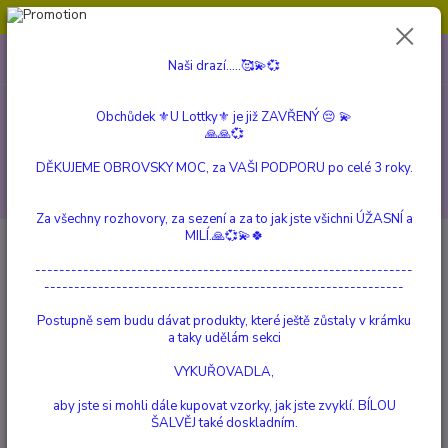
Obchůdek ⚜️U Lottky⚜️ je již ZAVŘENÝ 😔💫💞
0
ks
604 799 149
CZK
Naši drazí.....🥰💫💞
za
0 Kč
(Po-Pá, 10:00-15:00 hod.)
Obchůdek ⚜️U Lottky⚜️ je již ZAVŘENÝ 😔 💫
Menu
🙏🙏💞
DĚKUJEME OBROVSKY MOC, za VAŠI PODPORU po celé 3 roky.
Hledat
Za všechny rozhovory, za sezení a za to jak jste všichni ÚŽASNÍ a
MILÍ.🙏💞💫🍀
Úvod
a Beautiful Story
Modrý Krajkový Achát a Labradorit, náramek
---------------------------------------------------------------
Modrý Krajkový Achát a
------------------------------------------------------------
Labradorit, náramek
Postupně sem budu dávat produkty, které ještě zůstaly v krámku
a taky udělám sekci
TOP produkt
VYKUŘOVADLA,
aby jste si mohli dále kupovat vzorky, jak jste zvyklí. BÍLOU
ŠALVĚJ také doskladním.