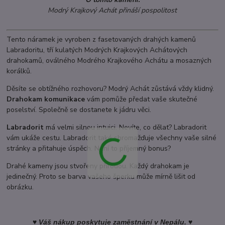
Modrý Krajkový Achát přináší pospolitost
Tento náramek je vyroben z fasetovaných drahých kamenů
Labradoritu, tří kulatých Modrých Krajkových Achátových
drahokamů, oválného Modrého Krajkového Achátu a mosazných
korálků.
Děsíte se obtížného rozhovoru? Modrý Achát zůstává vždy klidný.
Drahokam komunikace
vám pomůže předat vaše skutečné
poselství. Společně se dostanete k jádru věci.
Labradorit
má velmi silnou intuici. Nevíte, co dělat? Labradorit
vám ukáže cestu. Labradorit také shromažďuje všechny vaše silné
stránky a přitahuje úspěch. Není to příjemný bonus?
Drahé kameny jsou stvořeny přírodou. Každý drahokam je
jedinečný. Proto se barva vašeho šperku může mírně lišit od
obrázku.
♥ Váš nákup poskytuje zaměstnání v Nepálu. ♥