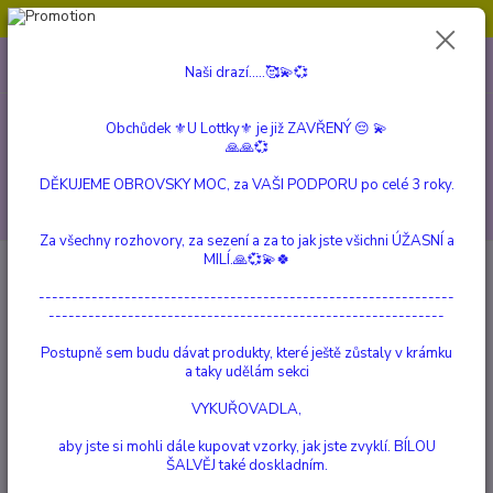
Obchůdek ⚜️U Lottky⚜️ je již ZAVŘENÝ 😔💫💞
0
ks
604 799 149
CZK
Naši drazí.....🥰💫💞
za
0 Kč
(Po-Pá, 10:00-15:00 hod.)
Obchůdek ⚜️U Lottky⚜️ je již ZAVŘENÝ 😔 💫
Menu
🙏🙏💞
DĚKUJEME OBROVSKY MOC, za VAŠI PODPORU po celé 3 roky.
Hledat
Za všechny rozhovory, za sezení a za to jak jste všichni ÚŽASNÍ a
MILÍ.🙏💞💫🍀
Úvod
Mini polštářky s Levandulí lékařskou Grosso
Mini polštářek
---------------------------------------------------------------
Mini polštářek
------------------------------------------------------------
Postupně sem budu dávat produkty, které ještě zůstaly v krámku
a taky udělám sekci
VYKUŘOVADLA,
aby jste si mohli dále kupovat vzorky, jak jste zvyklí. BÍLOU
ŠALVĚJ také doskladním.