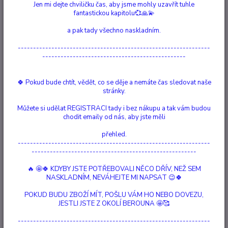
Jen mi dejte chviličku čas, aby jsme mohly uzavřít tuhle
Ohodnotit produkt
fantastickou kapitolu💞🙏💫
10 cm x 10 cm
a pak tady všechno naskladním.
---------------------------------------------------------------
Dostupnost
Skladem 1 ks
-----------------------------------------------
Nejsme plátci DPH
🍀 Pokud bude chtít, vědět, co se děje a nemáte čas sledovat naše
stránky.
86 Kč
/
ks
Můžete si udělat REGISTRACI tady i bez nákupu a tak vám budou
Přidat do košíku
chodit emaily od nás, aby jste měli
přehled.
---------------------------------------------------------------
Číslo produktu:
120
------------------------------------------------------
Hlídat cenu / dostupnost
🔥 🤩🍀 KDYBY JSTE POTŘEBOVALI NĚCO DŘÍV, NEŽ SEM
NASKLADNÍM, NEVÁHEJTE MI NAPSAT 😉🍀
Hodnocení
0
POKUD BUDU ZBOŽÍ MÍT, POŠLU VÁM HO NEBO DOVEZU,
JESTLI JSTE Z OKOLÍ BEROUNA 🤩🥰
Komentáře
0
---------------------------------------------------------------