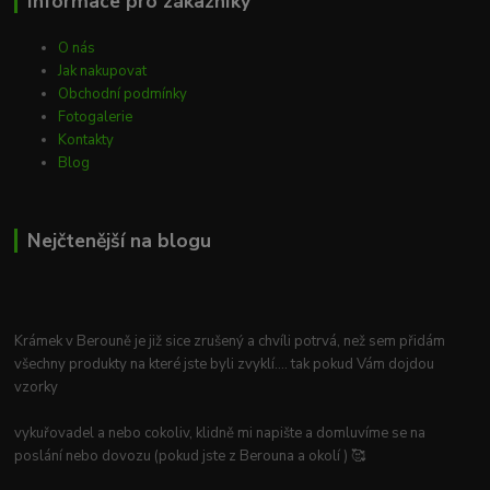
Informace pro zákazníky
O nás
Jak nakupovat
Obchodní podmínky
Fotogalerie
Kontakty
Blog
Nejčtenější na blogu
Krámek v Berouně je již sice zrušený a chvíli potrvá, než sem přidám
všechny produkty na které jste byli zvyklí.... tak pokud Vám dojdou
vzorky
vykuřovadel a nebo cokoliv, klidně mi napište a domluvíme se na
poslání nebo dovozu (pokud jste z Berouna a okolí ) 🥰