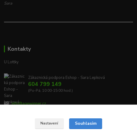
Sara
Kontakty
U Lottky
Zákaznická podpora Eshop - Sara Lepková
604 799 149
(Po-Pá, 10:00-15:00 hod.)
info@agewinner.cz
Souhlasím
Nastavení