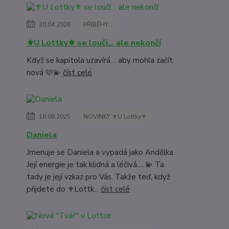
20.04.2026
PŘÍBĚHY...
⚜️U Lottky⚜️ se loučí… ale nekončí
Když se kapitola uzavírá… aby mohla začít
nová 🩷💫
číst celé
18.06.2025
NOVINKY ⚜️U Lottky⚜️
Daniela
Jmenuje se Daniela a vypadá jako Andělka.
Její energie je tak klidná a léčivá.... 💫 Ta
tady je její vzkaz pro Vás. Takže teď, když
přijdete do ⚜️Lottk...
číst celé