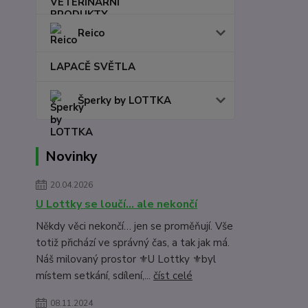
Reico
LAPACĚ SVĚTLA
Šperky by LOTTKA
Novinky
20.04.2026
U Lottky se loučí… ale nekončí
Někdy věci nekončí… jen se proměňují. Vše
totiž přichází ve správný čas, a tak jak má.
Náš milovaný prostor ⚜️U Lottky ⚜️byl
místem setkání, sdílení,...
číst celé
08.11.2024