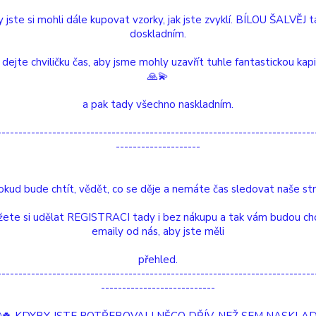
 jste si mohli dále kupovat vzorky, jak jste zvyklí. BÍLOU ŠALVĚJ 
doskladním.
Dos
 dejte chviličku čas, aby jsme mohly uzavřít tuhle fantastickou kap
Nej
🙏💫
a pak tady všechno naskladním.
51
---------------------------------------------------------------------------
--------------------
Číslo p
okud bude chtít, vědět, co se děje a nemáte čas sledovat naše str
Délka:
Barva:
ete si udělat REGISTRACI tady i bez nákupu a tak vám budou ch
emaily od nás, aby jste měli
Hlídat 
přehled.
---------------------------------------------------------------------------
etní specifikace
Hodnocení
1
---------------------------