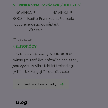
NOVINKA v Neurokódech ⚡BOOST ⚡
NOVINKA !!! NOVINKA !!!
BOOST Buďte První, kdo zažije zcela
novou energetickou náplast.
...
číst celé
28.05.2024
NEUROKÓDY
Co to vlastně jsou ty NEUROKÓDY..?
Někdo jim také říká "Zázračné náplasti" ,
jsou vyvinuty Vibrotaktilní technologii
(VTT). Jak Fungují ? Tec...
číst celé
Zobrazit všechny novinky
Blog