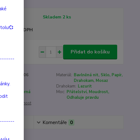
také
tupnost
Skladem 2 ks
itolu💞
sme plátci DPH
8 Kč
Přidat do košíku
/
ks
--------
roduktu:
90006
Materiál:
Bavlněná nit, Sklo, Papír,
Drahokam, Mosaz
ánky.
16-22 cm
Drahokam:
Lazurit
Modrá, Stříbrná
Moc:
Přátelství, Moudrost,
odit
Odhaluje pravdu
cenu / dostupnost
--------
Komentáře
0