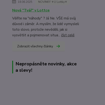
18.06.2025
NOVINKY ⚜️U Lottky⚜️
Nová "Tvář" v Lottce
Věříte na "náhody" ? Já Ne. VŠE má svůj
důvod i záměr. A myslím, že lidé vymysleli
toto slovo, protože nevěděli, jak si
vysvětlit a pojmenovat situa...
číst celé
Zobrazit všechny články
Nepropásněte novinky, akce
a slevy!