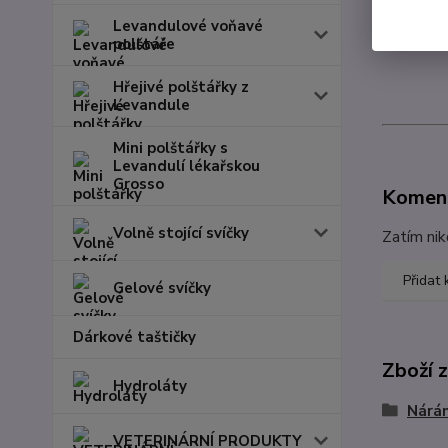
Levandulové voňavé
polštáře
Hřejivé polštářky z
Levandule
Mini polštářky s
Levandulí lékařskou
Grosso
Komen
Volně stojící svíčky
Zatím nik
Přidat
Gelové svíčky
Dárkové taštičky
Zboží 
Hydroláty
Nárá
VETERINÁRNÍ PRODUKTY