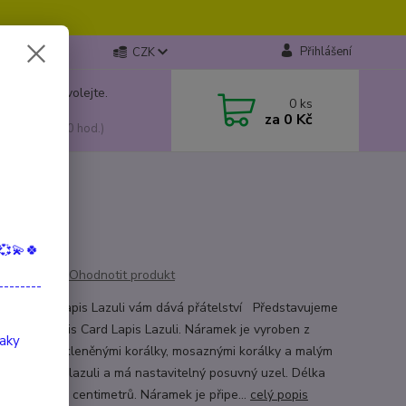
Přihlášení
CZK
 si rady? Zavolejte.
0
ks
799 149
za
0 Kč
, 10:00-15:00 hod.)
mek
💞💫🍀
Ohodnotit produkt
--------
o kameni: Lapis Lazuli vám dává přátelství Představujeme
ný náramek Iris Card Lapis Lazuli. Náramek je vyroben z
taky
né nitě se skleněnými korálky, mosaznými korálky a malým
amem lapis lazuli a má nastavitelný posuvný uzel. Délka
u je 16 - 22 centimetrů. Náramek je připe...
celý popis