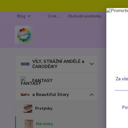
Blog
O mě .....
Obchodní podmínky
Kontakty
Úvod
a
VÍLY, STRÁŽNÍ ANDĚLÉ a
ČARODĚJKY
Lapi
Za vše
FANTASY
TOP prod
-------
a Beautiful Story
Pos
Prstýnky
Nárámky