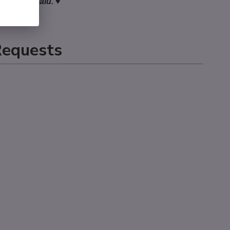
ání v Nepálu. ♥
Requests