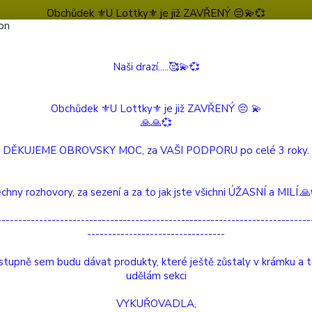
Obchůdek ⚜️U Lottky⚜️ je již ZAVŘENÝ 😔💫💞
Naši drazí.....🥰💫💞
Nevíte
Hledat
604 
(Po-Pá
Obchůdek ⚜️U Lottky⚜️ je již ZAVŘENÝ 😔 💫
🙏🙏💞
 Beautiful Story
Nárámky
Lapis Lazuli, stříbrný, barevný náramek
DĚKUJEME OBROVSKY MOC, za VAŠI PODPORU po celé 3 roky.
s Lazuli, stříbrný, barevný nára
chny rozhovory, za sezení a za to jak jste všichni ÚŽASNÍ a MILÍ.
ukt
---------------------------------------------------------------------------
---------------------------------
O tomt
stříbr
tupně sem budu dávat produkty, které ještě zůstaly v krámku a 
bavlně
udělám sekci
drahok
VYKUŘOVADLA,
náramk