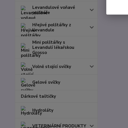
Levandulové voňavé
polštáře
Hřejivé polštářky z
Levandule
Mini polštářky s
Levandulí lékařskou
Grosso
Volně stojící svíčky
Gelové svíčky
Dárkové taštičky
Hydroláty
VETERINÁRNÍ PRODUKTY