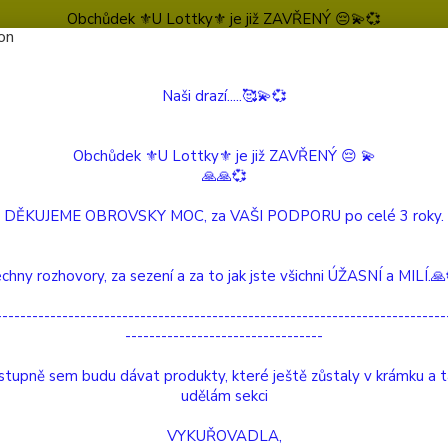
Obchůdek ⚜️U Lottky⚜️ je již ZAVŘENÝ 😔💫💞
Naši drazí.....🥰💫💞
Nevíte
Hledat
604 
(Po-Pá
Obchůdek ⚜️U Lottky⚜️ je již ZAVŘENÝ 😔 💫
🙏🙏💞
 Beautiful Story
Kytičkový Lapis Lazuli Náramek
DĚKUJEME OBROVSKY MOC, za VAŠI PODPORU po celé 3 roky.
čkový Lapis Lazuli Náramek
chny rozhovory, za sezení a za to jak jste všichni ÚŽASNÍ a MILÍ.
ukt
---------------------------------------------------------------------------
---------------------------------
Nárame
drahok
tupně sem budu dávat produkty, které ještě zůstaly v krámku a 
navleč
udělám sekci
Lazuli
VYKUŘOVADLA,
posuvn