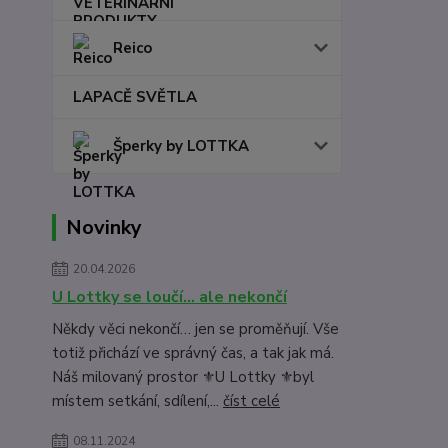
Reico
LAPACĚ SVĚTLA
Šperky by LOTTKA
Novinky
20.04.2026
U Lottky se loučí… ale nekončí
Někdy věci nekončí… jen se proměňují. Vše
totiž přichází ve správný čas, a tak jak má.
Náš milovaný prostor ⚜️U Lottky ⚜️byl
místem setkání, sdílení,...
číst celé
08.11.2024