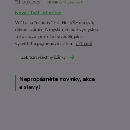
18.06.2025
NOVINKY ⚜️U Lottky⚜️
Nová "Tvář" v Lottce
Věříte na "náhody" ? Já Ne. VŠE má svůj
důvod i záměr. A myslím, že lidé vymysleli
toto slovo, protože nevěděli, jak si
vysvětlit a pojmenovat situa...
číst celé
Zobrazit všechny články
Nepropásněte novinky, akce
a slevy!