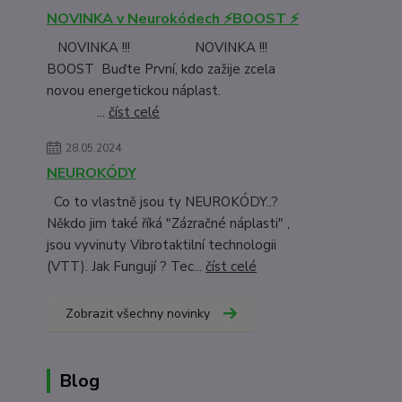
NOVINKA v Neurokódech ⚡BOOST ⚡
NOVINKA !!! NOVINKA !!!
BOOST Buďte První, kdo zažije zcela
novou energetickou náplast.
...
číst celé
28.05.2024
NEUROKÓDY
Co to vlastně jsou ty NEUROKÓDY..?
Někdo jim také říká "Zázračné náplasti" ,
jsou vyvinuty Vibrotaktilní technologii
(VTT). Jak Fungují ? Tec...
číst celé
Zobrazit všechny novinky
Blog