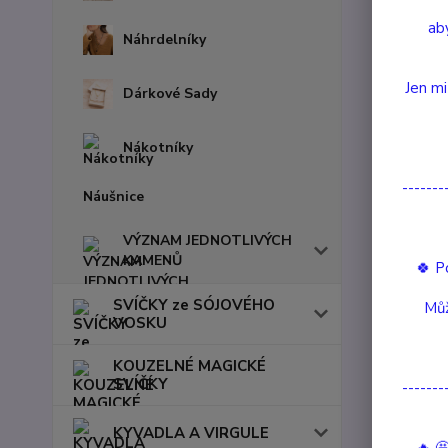
aby
Náhrdelníky
Jen mi
Dárkové Sady
Nákotníky
-------
Náušnice
VÝZNAM JEDNOTLIVÝCH
KAMENŮ
🍀 P
SVÍČKY ze SÓJOVÉHO
Můž
VOSKU
KOUZELNÉ MAGICKÉ
Kompl
SVÍČKY
-------
Komple
KYVADLA A VIRGULE