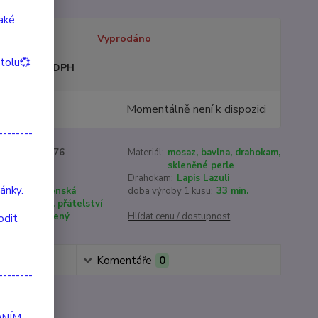
také
tupnost
Vyprodáno
itolu💞
sme plátci DPH
9 Kč
Momentálně není k dispozici
/
ks
--------
roduktu:
90076
Materiál:
mosaz, bavlna, drahokam,
skleněné perle
16 - 22 cm
Drahokam:
Lapis Lazuli
ánky.
:
spojení, ženská
doba výroby 1 kusu:
33 min.
moudrost, přátelství
ení:
postříbřený
Hlídat cenu / dostupnost
odit
Komentáře
0
--------