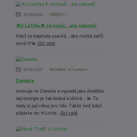
20.04.2026
PŘÍBĚHY...
⚜️U Lottky⚜️ se loučí… ale nekončí
Když se kapitola uzavírá… aby mohla začít
nová 🩷💫
číst celé
18.06.2025
NOVINKY ⚜️U Lottky⚜️
Daniela
Jmenuje se Daniela a vypadá jako Andělka.
Její energie je tak klidná a léčivá.... 💫 Ta
tady je její vzkaz pro Vás. Takže teď, když
přijdete do ⚜️Lottk...
číst celé