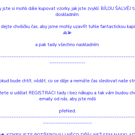
 jste si mohli dále kupovat vzorky, jak jste zvyklí. BÍLOU ŠALVĚJ 
doskladním.
Dos
 dejte chviličku čas, aby jsme mohly uzavřít tuhle fantastickou kap
Nej
🙏💫
a pak tady všechno naskladním.
77
---------------------------------------------------------------------------
--------------------
Číslo p
Délka:
okud bude chtít, vědět, co se děje a nemáte čas sledovat naše str
Význam
dokonč
ete si udělat REGISTRACI tady i bez nákupu a tak vám budou ch
emaily od nás, aby jste měli
etní specifikace
Hodnocení
0
přehled.
---------------------------------------------------------------------------
---------------------------
tní specifikace