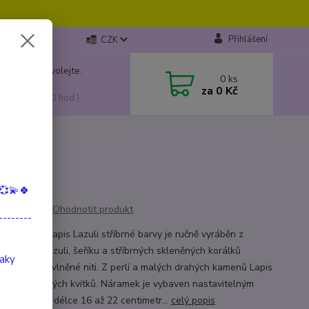
Přihlášení
CZK
 si rady? Zavolejte.
0
ks
799 149
za
0 Kč
, 10:00-15:00 hod.)
💞💫🍀
Ohodnotit produkt
--------
k Botanic Lapis Lazuli stříbrné barvy je ručně vyráběn z
amů lapis lazuli, šeříku a stříbrných skleněných korálků
taky
ených na bavlněné niti. Z perlí a malých drahých kamenů Lapis
 vzniká 5 malých kvítků. Náramek je vybaven nastavitelným
ým uzlem o délce 16 až 22 centimetr...
celý popis