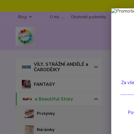
Blog
O mě .....
Obchodní podmínky
Kontakty
Úvod
a
VÍLY, STRÁŽNÍ ANDĚLÉ a
ČARODĚJKY
Kyti
Za vše
FANTASY
TOP prod
-------
a Beautiful Story
Pos
Prstýnky
Nárámky