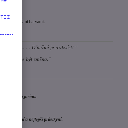
NÍM,
TE Z
edem a jemnými barvami.
--------
edmikráska...... Důležité je rozkvést! "
krásná může být změna."
e ji a dáte jí jméno.
IVÍTE JI"
 ochránkyní a nejlepší přítelkyní
.