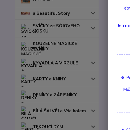
aby
a Beautiful Story
Jen mi
SVÍČKY ze SÓJOVÉHO
VOSKU
KOUZELNÉ MAGICKÉ
SVÍČKY
-------
KYVADLA A VIRGULE
🍀 P
KARTY a KNIHY
Můž
DENÍKY a ZÁPISNÍKY
Kompl
BÍLÁ ŠALVĚJ a Vše kolem
-------
Komple
TEKOUCÍ DÝM