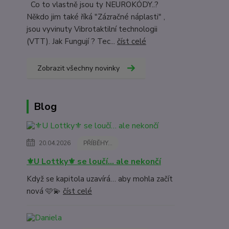
Co to vlastně jsou ty NEUROKÓDY..?
Někdo jim také říká "Zázračné náplasti" ,
jsou vyvinuty Vibrotaktilní technologii
(VTT). Jak Fungují ? Tec...
číst celé
Zobrazit všechny novinky
Blog
20.04.2026
PŘÍBĚHY...
⚜️U Lottky⚜️ se loučí… ale nekončí
Když se kapitola uzavírá… aby mohla začít
nová 🩷💫
číst celé