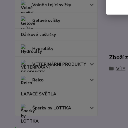
Volně stojící svíčky
Gelové svíčky
Dárkové taštičky
Hydroláty
Zboží 
VETERINÁRNÍ PRODUKTY
VÍLY
Reico
LAPACĚ SVĚTLA
Šperky by LOTTKA