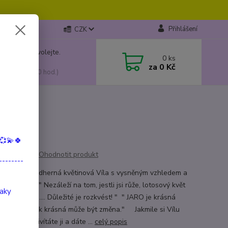
Přihlášení
CZK
 si rady? Zavolejte.
0
ks
799 149
za
0 Kč
, 10:00-15:00 hod.)
💞💫🍀
Ohodnotit produkt
--------
ová Víla Nádherná květinová Víla s vysněným vzhledem a
 barvami. " Nezáleží na tom, jestli jsi růže, lotosový květ
taky
dmikráska...... Důležité je rozkvést! " " JARO je krásná
ínka toho, jak krásná může být změna." Jakmile si Vílu
te domů, přivítáte ji a dáte ...
celý popis