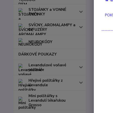
🔥 
STOJÁNKY a VONNÉ
TYČINKY
POK
SVÍCNY, AROMALAMPY a
DIFUZÉRY
-------
NEUROKÓDY
DÁRKOVÉ POUKAZY
Levandulové voňavé
polštáře
Hřejivé polštářky z
Levandule
Mini polštářky s
Levandulí lékařskou
Grosso