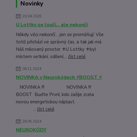
Novinky
20.04.2026
U Lottky se loučí… ale nekončí
Někdy věci nekončí… jen se proměňují. Vše
totiž přichází ve správný čas, a tak jak má.
Náš milovaný prostor ⚜️U Lottky ⚜️byl
místem setkání, sdílení,...
číst celé
08.11.2024
NOVINKA v Neurokódech ⚡BOOST ⚡
NOVINKA !!! NOVINKA !!!
BOOST Buďte První, kdo zažije zcela
novou energetickou náplast.
...
číst celé
28.05.2024
NEUROKÓDY