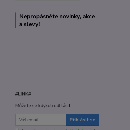
Nepropásněte novinky, akce
a slevy!
#LINK#
Můžete se kdykoli odhlásit.
Přihlásit se