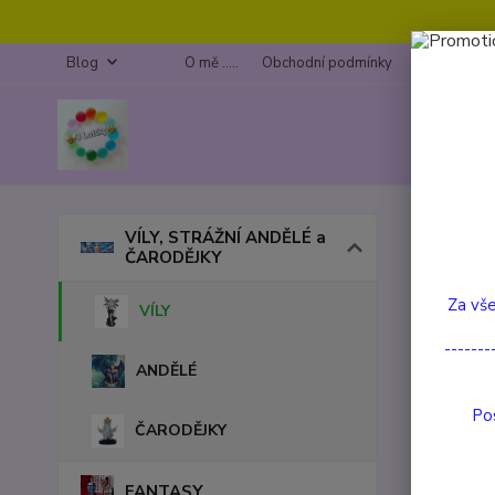
Blog
O mě .....
Obchodní podmínky
Kontakty
Úvod
VÍLY, STRÁŽNÍ ANDĚLÉ a
ČARODĚJKY
Květ
Za vše
VÍLY
Akce
-------
ANDĚLÉ
Pos
ČARODĚJKY
FANTASY