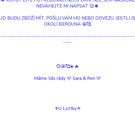
🤩🍀 KDYBY JSTE POTŘEBOVALI NĚCO DŘÍV, NEŽ SEM NASKLAD
NEVÁHEJTE MI NAPSAT 😉🍀
UD BUDU ZBOŽÍ MÍT, POŠLU VÁM HO NEBO DOVEZU, JESTLI JS
Nádherná květinová Víla s vysněným vzhl
OKOLÍ BEROUNA 🤩🥰
---------------------------------------------------------------------------
-----
" Nezáleží na tom, jestli jsi růže, lotosový květ nebo s
" JARO je krásná připomínka toho, jak 
💞🤩🥰💫🔥
Máme Vás rády 🩷 Sara & Ren 🩷
Jakmile si Vílu přinesete domů, přivítát
⚜️U Lottky⚜️
Aktivujete její sílu a "OŽ
Od té chvíle bude Vaší spřízněnou duší, průvodcem a