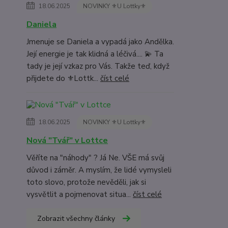
18.06.2025
NOVINKY ⚜️U Lottky⚜️
Daniela
Jmenuje se Daniela a vypadá jako Andělka.
Její energie je tak klidná a léčivá.... 💫 Ta
tady je její vzkaz pro Vás. Takže teď, když
přijdete do ⚜️Lottk...
číst celé
18.06.2025
NOVINKY ⚜️U Lottky⚜️
Nová "Tvář" v Lottce
Věříte na "náhody" ? Já Ne. VŠE má svůj
důvod i záměr. A myslím, že lidé vymysleli
toto slovo, protože nevěděli, jak si
vysvětlit a pojmenovat situa...
číst celé
Zobrazit všechny články