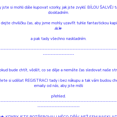
 jste si mohli dále kupovat vzorky, jak jste zvyklí. BÍLOU ŠALVĚJ 
doskladním.
Dos
 dejte chviličku čas, aby jsme mohly uzavřít tuhle fantastickou kap
Nej
🙏💫
a pak tady všechno naskladním.
3 
---------------------------------------------------------------------------
--------------------
Číslo p
okud bude chtít, vědět, co se děje a nemáte čas sledovat naše str
velikost
ete si udělat REGISTRACI tady i bez nákupu a tak vám budou ch
emaily od nás, aby jste měli
etní specifikace
Hodnocení
0
přehled.
---------------------------------------------------------------------------
tní specifikace
---------------------------
Květinová Víla