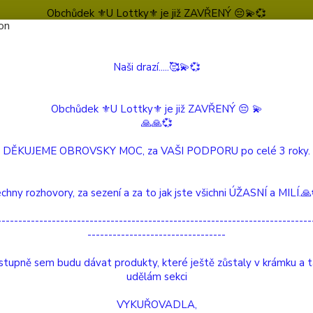
Obchůdek ⚜️U Lottky⚜️ je již ZAVŘENÝ 😔💫💞
Naši drazí.....🥰💫💞
Nevíte
Hledat
604 
(Po-Pá
Obchůdek ⚜️U Lottky⚜️ je již ZAVŘENÝ 😔 💫
🙏🙏💞
VÍLY, STRÁŽNÍ ANDĚLÉ a ČARODĚJKY
VÍLY
Květinová Víla
DĚKUJEME OBROVSKY MOC, za VAŠI PODPORU po celé 3 roky.
inová Víla
chny rozhovory, za sezení a za to jak jste všichni ÚŽASNÍ a MILÍ.
---------------------------------------------------------------------------
---------------------------------
Květin
jemnými
tupně sem budu dávat produkty, které ještě zůstaly v krámku a 
nebo se
udělám sekci
připom
VYKUŘOVADLA,
přinese