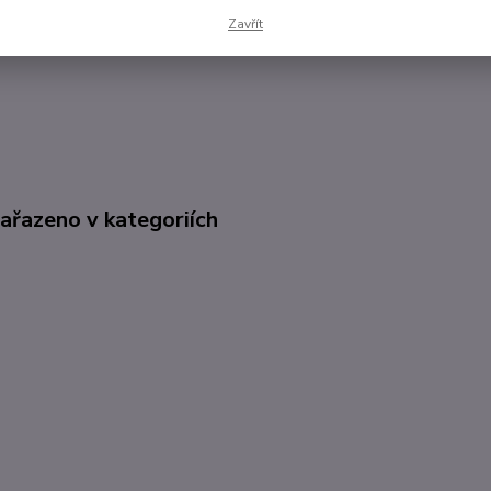
A jestli tomu věříte nebo ne....není důležité.
Zavřít
zařazeno v kategoriích