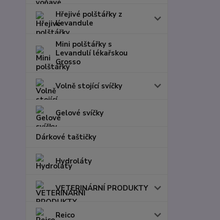
Hřejivé polštářky z
Levandule
Mini polštářky s
Levandulí lékařskou
Grosso
Volně stojící svíčky
Gelové svíčky
Dárkové taštičky
Hydroláty
VETERINÁRNÍ PRODUKTY
Reico