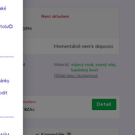
také
tupnost
Není skladem
itolu💞
sme plátci DPH
9 Kč
Momentálně není k dispozici
/
ks
--------
roduktu:
2024
Materiál:
sójový vosk, vonný olej,
bavlněný knot
st:
225 g
Hlídat cenu / dostupnost
ánky.
odit
Vyprodáno
Detail
347 Kč
/
ks
--------
Komentáře
0