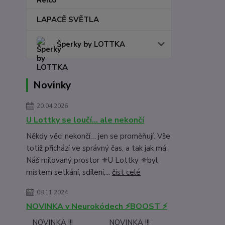
LAPACĚ SVĚTLA
Šperky by LOTTKA
Novinky
20.04.2026
U Lottky se loučí… ale nekončí
Někdy věci nekončí… jen se proměňují. Vše
totiž přichází ve správný čas, a tak jak má.
Náš milovaný prostor ⚜️U Lottky ⚜️byl
místem setkání, sdílení,...
číst celé
08.11.2024
NOVINKA v Neurokódech ⚡BOOST ⚡
NOVINKA !!! NOVINKA !!!