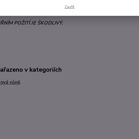
Zavřít
ČEN KE KONZUMACI. UMÍSTĚTE JEJ Z DOSAHU DĚTÍ A ZVÍ
TŘNÍM POŽITÍ JE ŠKODLIVÝ.
zařazeno v kategoriích
ová vůně