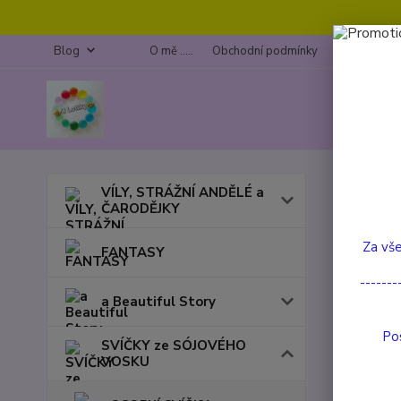
Blog
O mě .....
Obchodní podmínky
Kontakty
Úvod
VÍLY, STRÁŽNÍ ANDĚLÉ a
ČARODĚJKY
Jaho
Za vše
FANTASY
TOP prod
-------
a Beautiful Story
Pos
SVÍČKY ze SÓJOVÉHO
VOSKU