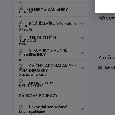
NENÍ UR
DENÍKY a ZÁPISNÍKY
PŘI VNI
BÍLÁ ŠALVĚJ a Vše kolem
TEKOUCÍ DÝM
STOJÁNKY a VONNÉ
TYČINKY
Zboží 
SVÍCNY, AROMALAMPY a
Jahod
DIFUZÉRY
NEUROKÓDY
DÁRKOVÉ POUKAZY
Levandulové voňavé
polštáře