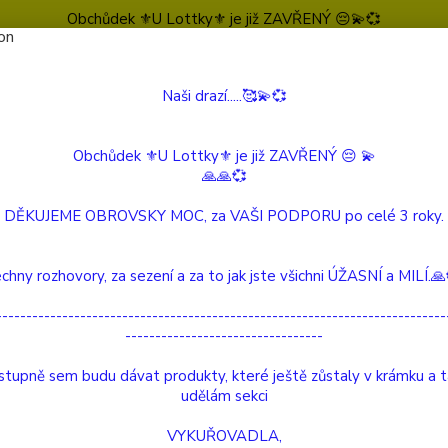
Obchůdek ⚜️U Lottky⚜️ je již ZAVŘENÝ 😔💫💞
Naši drazí.....🥰💫💞
Nevíte
Hledat
604 
(Po-Pá
Obchůdek ⚜️U Lottky⚜️ je již ZAVŘENÝ 😔 💫
🙏🙏💞
SVÍČKY ze SÓJOVÉHO VOSKU
Jahodová vůně
Jahodový dezert
DĚKUJEME OBROVSKY MOC, za VAŠI PODPORU po celé 3 roky.
dový dezert
chny rozhovory, za sezení a za to jak jste všichni ÚŽASNÍ a MILÍ.
ukt
---------------------------------------------------------------------------
---------------------------------
Ručně 
vůní J
tupně sem budu dávat produkty, které ještě zůstaly v krámku a 
kvalit
udělám sekci
certif
VYKUŘOVADLA,
produk