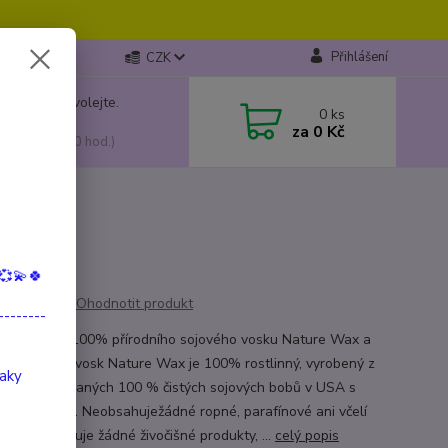
Přihlášení
CZK
 si rady? Zavolejte.
0
ks
799 149
za
0 Kč
, 10:00-15:00 hod.)
💞💫🍀
Ohodnotit produkt
--------
vyrobený z 100% přírodního sojového vosku Nature Wax a
ahod. Sojový vosk Nature Wax je 100% rostlinný, vyrobený z
taky
ních vypěstovaných 100 % čistých sojových bobů v USA s
ikátem kvality. Neobsahuježádné ropné, parafínové ani včelí
ty. Neobsahuje žádné živočišné produkty, ...
celý popis