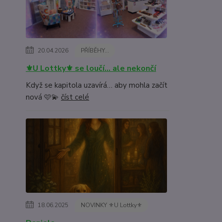
20.04.2026
PŘÍBĚHY...
⚜️U Lottky⚜️ se loučí… ale nekončí
Když se kapitola uzavírá… aby mohla začít
nová 🩷💫
číst celé
18.06.2025
NOVINKY ⚜️U Lottky⚜️