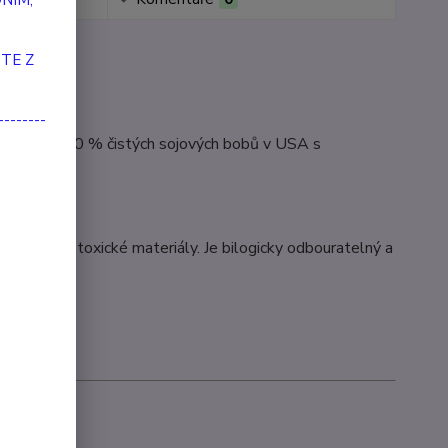
NÍM,
TE Z
hod.
--------
tovaných 100 % čistých sojových bobů v USA s
erbicidy a toxické materiály. Je bilogicky odbouratelný a
%.