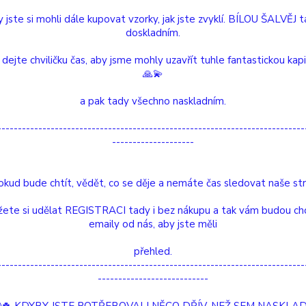
 jste si mohli dále kupovat vzorky, jak jste zvyklí. BÍLOU ŠALVĚJ 
doskladním.
Dos
 dejte chviličku čas, aby jsme mohly uzavřít tuhle fantastickou kap
Nej
🙏💫
a pak tady všechno naskladním.
28
---------------------------------------------------------------------------
--------------------
Číslo p
hmotno
okud bude chtít, vědět, co se děje a nemáte čas sledovat naše str
é produkty
ete si udělat REGISTRACI tady i bez nákupu a tak vám budou ch
emaily od nás, aby jste měli
Melounová svíčka
přehled.
---------------------------------------------------------------------------
---------------------------
etní specifikace
Hodnocení
1