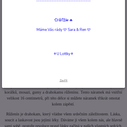
Hlídat cenu / dostupnost
--------------------------------
Kompletní specifikace
💞🤩🥰💫🔥
Máme Vás rády 🩷 Sara & Ren 🩷
Hodnocení
0
Komentáře
0
⚜️U Lottky⚜️
Kompletní specifikace
Energetický Růženín
Představujeme energický růženín stříbrný barevný náramek krásného
Zavřít
příběhu. Tento ručně vyráběný náramek je vyroben ze skleněných
korálků, mosazi, gumy a drahokamu růženínu. Tento náramek má vnitřní
velikost 16 centimetrů, při této délce si můžete náramek třikrát omotat
kolem zápěstí.
Růženín je drahokam, který vládne všem srdečním záležitostem. Láska,
soucit a laskavost jsou jejími léky. Dáváme ji všem kolem nás, ale hlavně
sami sobě, protože revoluce pravé lásky začíná v našich vlastních srdcích.