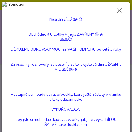
Obchůdek ⚜️U Lottky⚜️ je již ZAVŘENÝ 😔💫💞
0
ks
604 799 149
CZK
Naši drazí.....🥰💫💞
za
0 Kč
(Po-Pá, 10:00-15:00 hod.)
Obchůdek ⚜️U Lottky⚜️ je již ZAVŘENÝ 😔 💫
Menu
🙏🙏💞
DĚKUJEME OBROVSKY MOC, za VAŠI PODPORU po celé 3 roky.
Hledat
Za všechny rozhovory, za sezení a za to jak jste všichni ÚŽASNÍ a
MILÍ.🙏💞💫🍀
Úvod
a Beautiful Story
Energetický Růženín
---------------------------------------------------------------
Energetický Růženín
------------------------------------------------------------
Postupně sem budu dávat produkty, které ještě zůstaly v krámku
a taky udělám sekci
VYKUŘOVADLA,
aby jste si mohli dále kupovat vzorky, jak jste zvyklí. BÍLOU
ŠALVĚJ také doskladním.