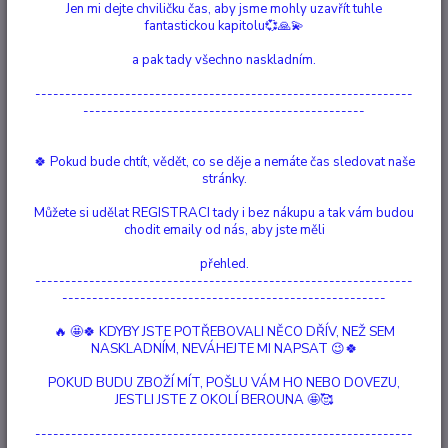
Jen mi dejte chviličku čas, aby jsme mohly uzavřít tuhle
Ohodnotit produkt
fantastickou kapitolu💞🙏💫
Energetický Růženín Představujeme energický růženín stříbrný barevný
a pak tady všechno naskladním.
náramek krásného příběhu. Tento ručně vyráběný náramek je vyroben ze
skleněných korálků, mosazi, gumy a drahokamu růženínu. Tento náramek
---------------------------------------------------------------
má vnitřní velikost 16 centimetrů, při této délce si můžete náramek třikrát
-----------------------------------------------
omotat kolem zápě...
celý popis
🍀 Pokud bude chtít, vědět, co se děje a nemáte čas sledovat naše
stránky.
Dostupnost
Vyprodáno
Můžete si udělat REGISTRACI tady i bez nákupu a tak vám budou
Nejsme plátci DPH
chodit emaily od nás, aby jste měli
přehled.
852 Kč
/
ks
---------------------------------------------------------------
Momentálně není k dispozici
------------------------------------------------------
🔥 🤩🍀 KDYBY JSTE POTŘEBOVALI NĚCO DŘÍV, NEŽ SEM
Číslo produktu:
90043
NASKLADNÍM, NEVÁHEJTE MI NAPSAT 😉🍀
Materiál:
Sklo, Drahokam, Mosaz, Elastický
Délka:
16 cm
POKUD BUDU ZBOŽÍ MÍT, POŠLU VÁM HO NEBO DOVEZU,
Drahokam:
Růženín
JESTLI JSTE Z OKOLÍ BEROUNA 🤩🥰
Barva:
Růžová, Stříbrná
Moc:
Láska, Odbourává strach,Uzdravuje, Sebeláska
---------------------------------------------------------------
Doba výroby:
33 min