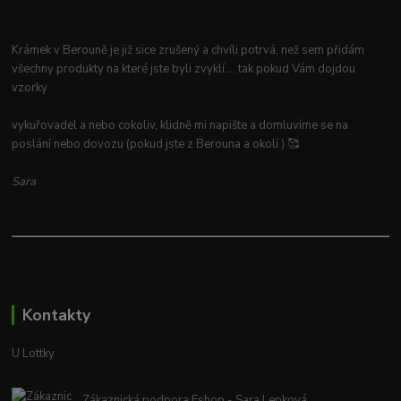
Krámek v Berouně je již sice zrušený a chvíli potrvá, než sem přidám
všechny produkty na které jste byli zvyklí.... tak pokud Vám dojdou
vzorky
vykuřovadel a nebo cokoliv, klidně mi napište a domluvíme se na
poslání nebo dovozu (pokud jste z Berouna a okolí ) 🥰
Sara
Kontakty
U Lottky
Zákaznická podpora Eshop - Sara Lepková