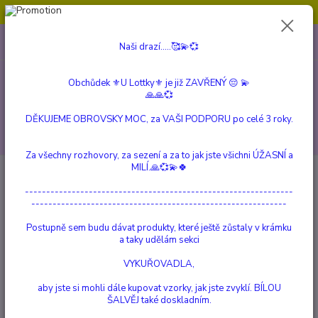
Obchůdek ⚜️U Lottky⚜️ je již ZAVŘENÝ 😔💫💞
0
ks
604 799 149
CZK
Naši drazí.....🥰💫💞
za
0 Kč
(Po-Pá, 10:00-15:00 hod.)
Obchůdek ⚜️U Lottky⚜️ je již ZAVŘENÝ 😔 💫
Menu
🙏🙏💞
DĚKUJEME OBROVSKY MOC, za VAŠI PODPORU po celé 3 roky.
Hledat
Za všechny rozhovory, za sezení a za to jak jste všichni ÚŽASNÍ a
MILÍ.🙏💞💫🍀
Úvod
a Beautiful Story
Emotion Black Onyx Náramek
---------------------------------------------------------------
Emotion Black Onyx Náramek
------------------------------------------------------------
Postupně sem budu dávat produkty, které ještě zůstaly v krámku
a taky udělám sekci
VYKUŘOVADLA,
aby jste si mohli dále kupovat vzorky, jak jste zvyklí. BÍLOU
ŠALVĚJ také doskladním.