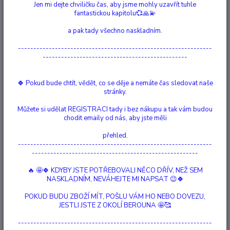
Jen mi dejte chviličku čas, aby jsme mohly uzavřít tuhle
Ohodnotit produkt
fantastickou kapitolu💞🙏💫
Tento náramek Emotion Black Onyx Silver Colored Colored A Beautiful
a pak tady všechno naskladním.
Story je vyroben z mosazi, skleněných korálků, jednoho černého
drahokamu onyxu a má bavlněnou nit s nastavitelným posuvným uzlem.
---------------------------------------------------------------
Náramek měří 16-22 centimetrů. Černý onyx vám dodá sílu a podpoří vás,
-----------------------------------------------
když vás život přemůže. Jeho j...
celý popis
🍀 Pokud bude chtít, vědět, co se děje a nemáte čas sledovat naše
stránky.
Dostupnost
Vyprodáno
Můžete si udělat REGISTRACI tady i bez nákupu a tak vám budou
Nejsme plátci DPH
chodit emaily od nás, aby jste měli
přehled.
690 Kč
/
ks
---------------------------------------------------------------
Momentálně není k dispozici
------------------------------------------------------
🔥 🤩🍀 KDYBY JSTE POTŘEBOVALI NĚCO DŘÍV, NEŽ SEM
Číslo produktu:
90049
NASKLADNÍM, NEVÁHEJTE MI NAPSAT 😉🍀
Materiál:
Bavlněná nit, Sklo, Drahokam, Mosaz
Délka:
16 - 22 cm
POKUD BUDU ZBOŽÍ MÍT, POŠLU VÁM HO NEBO DOVEZU,
Drahokam:
Černý Onyx
JESTLI JSTE Z OKOLÍ BEROUNA 🤩🥰
Barva:
Stříbrná, Černá
Moc:
Dodává Odvahu, Posiluje sebedůvěru
---------------------------------------------------------------
Doba výroby:
33 min.