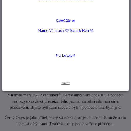
Hlídat cenu / dostupnost
--------------------------------
Kompletní specifikace
💞🤩🥰💫🔥
Máme Vás rády 🩷 Sara & Ren 🩷
Hodnocení
0
Komentáře
0
⚜️U Lottky⚜️
Kompletní specifikace
Tento náramek Emotion Black Onyx Silver Colored Colored A Beautiful
Story je vyroben z mosazi, skleněných korálků, jednoho černého
Zavřít
drahokamu onyxu a má bavlněnou nit s nastavitelným posuvným uzlem.
Náramek měří 16-22 centimetrů. Černý onyx vám dodá sílu a podpoří
vás, když vás život přemůže. Jeho jemná, ale silná síla vám dává
sebedůvěru, abyste byli sami sebou a byli v pohodě s tím, kým jste.
Černý Onyx je jako přítel, který vás chrání, ať jste kdekoli. Protože na to
nemusíte být sami. Drahé kameny jsou stvořeny přírodou.