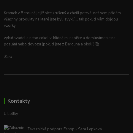
Krámek v Berouně je již sice zrušený a chvíli potrvá, než sem přidám
všechny produkty na které jste byli zvyklí.... tak pokud Vám dojdou
vzorky
vykuřovadel a nebo cokoliv, klidně mi napište a domluvíme se na
poslání nebo dovozu (pokud jste z Berouna a okolí ) 🥰
Sara
Kontakty
U Lottky
Zákaznická podpora Eshop - Sara Lepková