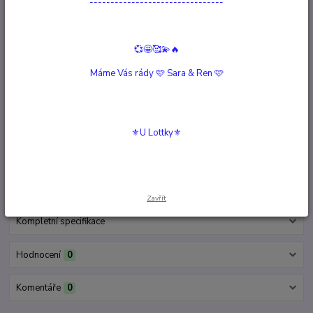
--------------------------------
Dostupnost
Skladem 1 ks
💞🤩🥰💫🔥
Nejsme plátci DPH
Máme Vás rády 🩷 Sara & Ren 🩷
4 690 Kč
/
ks
Přidat do košíku
⚜️U Lottky⚜️
Číslo produktu:
60040
Materiál:
pryskyřice, ručně malovaná
velikost:
41 cm
Hlídat cenu / dostupnost
Zavřít
Kompletní specifikace
Hodnocení
0
Komentáře
0