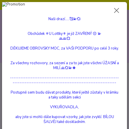
Obchůdek ⚜️U Lottky⚜️ je již ZAVŘENÝ 😔💫💞
0
ks
604 799 149
CZK
Naši drazí.....🥰💫💞
za
0 Kč
(Po-Pá, 10:00-15:00 hod.)
Obchůdek ⚜️U Lottky⚜️ je již ZAVŘENÝ 😔 💫
Menu
🙏🙏💞
DĚKUJEME OBROVSKY MOC, za VAŠI PODPORU po celé 3 roky.
Hledat
Za všechny rozhovory, za sezení a za to jak jste všichni ÚŽASNÍ a
MILÍ.🙏💞💫🍀
Úvod
VÍLY, STRÁŽNÍ ANDĚLÉ a ČARODĚJKY
Dračí Víla IRIA
---------------------------------------------------------------
Dračí Víla IRIA
------------------------------------------------------------
Postupně sem budu dávat produkty, které ještě zůstaly v krámku
a taky udělám sekci
VYKUŘOVADLA,
aby jste si mohli dále kupovat vzorky, jak jste zvyklí. BÍLOU
ŠALVĚJ také doskladním.