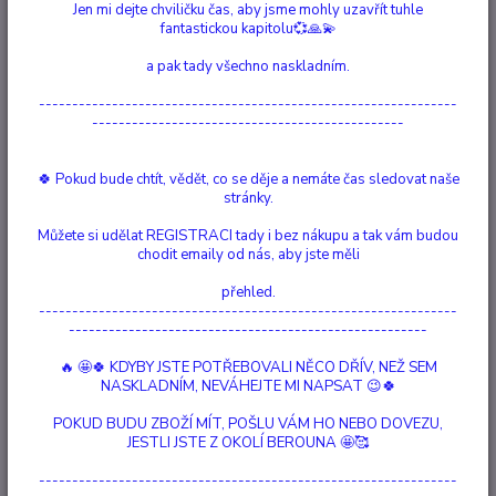
Jen mi dejte chviličku čas, aby jsme mohly uzavřít tuhle
fantastickou kapitolu💞🙏💫
a pak tady všechno naskladním.
---------------------------------------------------------------
-----------------------------------------------
🍀 Pokud bude chtít, vědět, co se děje a nemáte čas sledovat naše
stránky.
Můžete si udělat REGISTRACI tady i bez nákupu a tak vám budou
chodit emaily od nás, aby jste měli
přehled.
---------------------------------------------------------------
------------------------------------------------------
🔥 🤩🍀 KDYBY JSTE POTŘEBOVALI NĚCO DŘÍV, NEŽ SEM
NASKLADNÍM, NEVÁHEJTE MI NAPSAT 😉🍀
POKUD BUDU ZBOŽÍ MÍT, POŠLU VÁM HO NEBO DOVEZU,
Ohodnotit produkt
JESTLI JSTE Z OKOLÍ BEROUNA 🤩🥰
Dračí Víla IRIA Vyrobená z pryskyřice a poté ručně malovaná.
celý popis
---------------------------------------------------------------