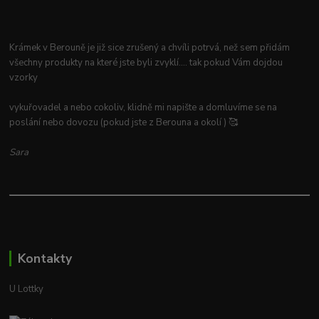
Krámek v Berouně je již sice zrušený a chvíli potrvá, než sem přidám
všechny produkty na které jste byli zvyklí.... tak pokud Vám dojdou
vzorky
vykuřovadel a nebo cokoliv, klidně mi napište a domluvíme se na
poslání nebo dovozu (pokud jste z Berouna a okolí ) 🥰
Sara
Kontakty
U Lottky