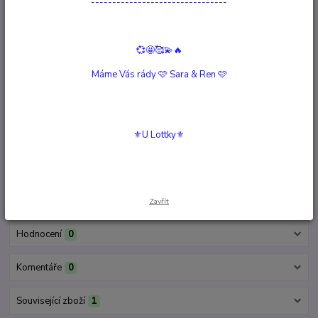
--------------------------------
Deštník Šeptání Víl
Vyprodáno
479 Kč
/
ks
💞🤩🥰💫🔥
Detail
Máme Vás rády 🩷 Sara & Ren 🩷
Deštník POHÁDKY
Vyprodáno
516 Kč
/
ks
⚜️U Lottky⚜️
Detail
Kompletní specifikace
Zavřít
Hodnocení
0
Komentáře
0
Související zboží
1