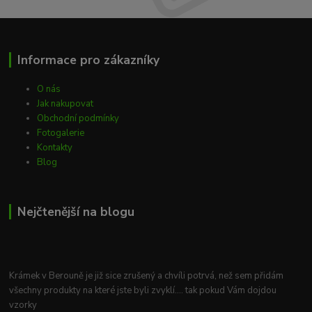
Informace pro zákazníky
O nás
Jak nakupovat
Obchodní podmínky
Fotogalerie
Kontakty
Blog
Nejčtenější na blogu
Krámek v Berouně je již sice zrušený a chvíli potrvá, než sem přidám
všechny produkty na které jste byli zvyklí.... tak pokud Vám dojdou
vzorky