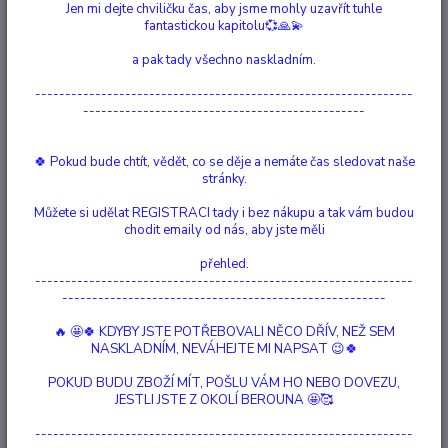
Jen mi dejte chviličku čas, aby jsme mohly uzavřít tuhle
fantastickou kapitolu💞🙏💫
Ohodnotit produkt
a pak tady všechno naskladním.
Nádherný deštník "Hokus pokus" Tento deštník je z kouzelné mysli Lisy
---------------------------------------------------------------
Parker. Tato siamská kočka Blue Point není jen tak obyčejná. Nosí
-----------------------------------------------
červený obojek, zdobený talismanem Triquetra.Sedí před oknem a dívá
se na noční oblohu. Tato malá familiárka má kouzelnou hůlku pevně
sevřenou mezi svými malými tes...
celý popis
🍀 Pokud bude chtít, vědět, co se děje a nemáte čas sledovat naše
stránky.
Dostupnost
Skladem 1 ks
Můžete si udělat REGISTRACI tady i bez nákupu a tak vám budou
chodit emaily od nás, aby jste měli
Nejsme plátci DPH
přehled.
---------------------------------------------------------------
479 Kč
------------------------------------------------------
/
ks
Přidat do košíku
🔥 🤩🍀 KDYBY JSTE POTŘEBOVALI NĚCO DŘÍV, NEŽ SEM
NASKLADNÍM, NEVÁHEJTE MI NAPSAT 😉🍀
POKUD BUDU ZBOŽÍ MÍT, POŠLU VÁM HO NEBO DOVEZU,
Číslo produktu:
132010
JESTLI JSTE Z OKOLÍ BEROUNA 🤩🥰
Hlídat cenu / dostupnost
---------------------------------------------------------------
Podobné produkty