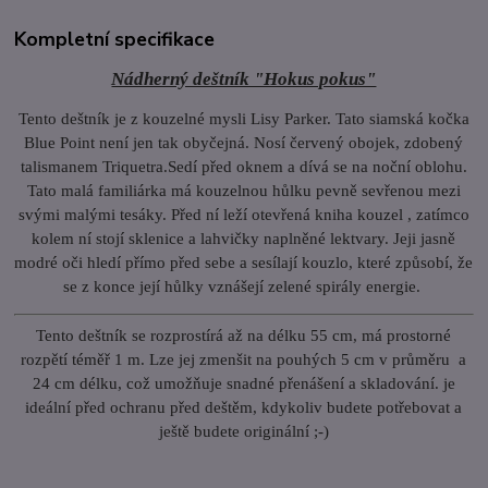
Kompletní specifikace
Nádherný deštník "Hokus pokus"
Tento deštník je z kouzelné mysli Lisy Parker. Tato siamská kočka
Blue Point není jen tak obyčejná. Nosí červený obojek, zdobený
talismanem Triquetra.Sedí před oknem a dívá se na noční oblohu.
Tato malá familiárka má kouzelnou hůlku pevně sevřenou mezi
svými malými tesáky. Před ní leží otevřená kniha kouzel , zatímco
kolem ní stojí sklenice a lahvičky naplněné lektvary. Jeji jasně
modré oči hledí přímo před sebe a sesílají kouzlo, které způsobí, že
se z konce její hůlky vznášejí zelené spirály energie.
Tento deštník se rozprostírá až na délku 55 cm, má prostorné
rozpětí téměř 1 m. Lze jej zmenšit na pouhých 5 cm v průměru a
24 cm délku, což umožňuje snadné přenášení a skladování. je
ideální před ochranu před deštěm, kdykoliv budete potřebovat a
ještě budete originální ;-)