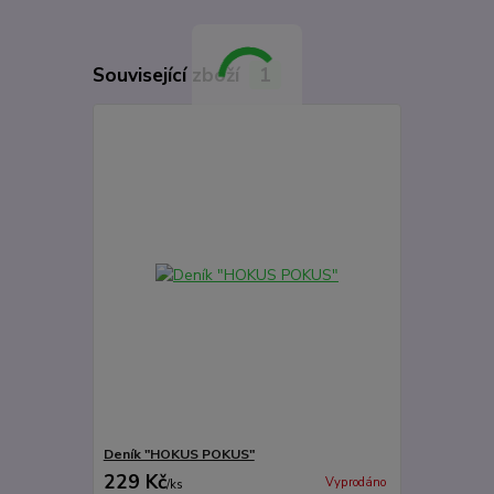
Související zboží
1
Deník "HOKUS POKUS"
229 Kč
Vyprodáno
/
ks