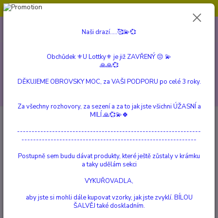
Obchůdek ⚜️U Lottky⚜️ je již ZAVŘENÝ 😔💫💞
0
ks
604 799 149
CZK
Naši drazí.....🥰💫💞
za
0 Kč
(Po-Pá, 10:00-15:00 hod.)
Obchůdek ⚜️U Lottky⚜️ je již ZAVŘENÝ 😔 💫
Menu
🙏🙏💞
DĚKUJEME OBROVSKY MOC, za VAŠI PODPORU po celé 3 roky.
Hledat
Za všechny rozhovory, za sezení a za to jak jste všichni ÚŽASNÍ a
MILÍ.🙏💞💫🍀
Úvod
FANTASY
Deštník "Hokus Pokus"
---------------------------------------------------------------
Deštník "Hokus Pokus"
------------------------------------------------------------
Postupně sem budu dávat produkty, které ještě zůstaly v krámku
Novinka
a taky udělám sekci
VYKUŘOVADLA,
aby jste si mohli dále kupovat vzorky, jak jste zvyklí. BÍLOU
ŠALVĚJ také doskladním.