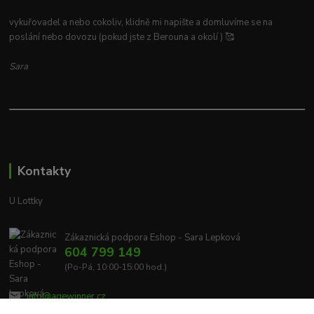
vykuřovadel a nebo cokoliv, klidně mi napište a domluvíme se na
poslání nebo dovozu (pokud jste z Berouna a okolí ) 🥰
Sara
Kontakty
U Lottky
Zákaznická podpora Eshop - Sara Lepková
604 799 149
(Po-Pá, 10:00-15:00 hod.)
info@agewinner.cz