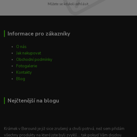
Můžete se kdykoli odhlásit.
Informace pro zákazníky
O nás
Jak nakupovat
Obchodní podmínky
Fotogalerie
Kontakty
Blog
Nejčtenější na blogu
Krámek v Berouně je již sice zrušený a chvíli potrvá, než sem přidám
všechny produkty na které jste byli zvyklí.... tak pokud Vám dojdou