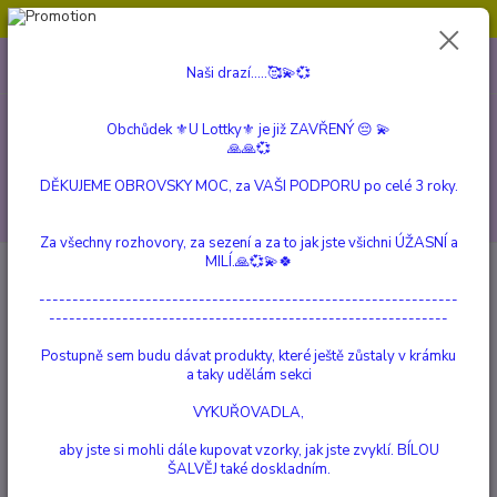
Obchůdek ⚜️U Lottky⚜️ je již ZAVŘENÝ 😔💫💞
0
ks
604 799 149
CZK
Naši drazí.....🥰💫💞
za
0 Kč
(Po-Pá, 10:00-15:00 hod.)
Obchůdek ⚜️U Lottky⚜️ je již ZAVŘENÝ 😔 💫
Menu
🙏🙏💞
DĚKUJEME OBROVSKY MOC, za VAŠI PODPORU po celé 3 roky.
Hledat
Za všechny rozhovory, za sezení a za to jak jste všichni ÚŽASNÍ a
MILÍ.🙏💞💫🍀
Úvod
DÁRKOVÉ POUKAZY
Dárkový Poukaz 300
---------------------------------------------------------------
Dárkový Poukaz 300
------------------------------------------------------------
Postupně sem budu dávat produkty, které ještě zůstaly v krámku
Novinka
TOP produkt
a taky udělám sekci
VYKUŘOVADLA,
aby jste si mohli dále kupovat vzorky, jak jste zvyklí. BÍLOU
ŠALVĚJ také doskladním.