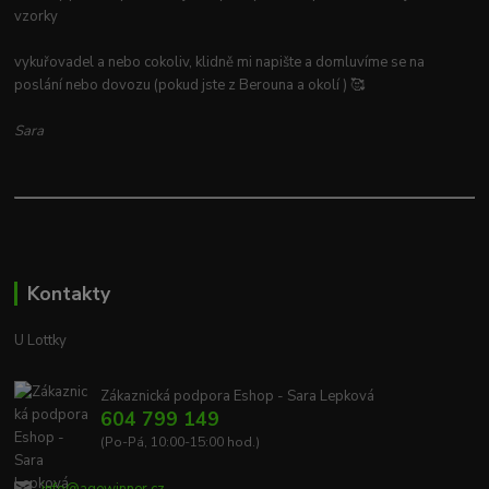
vzorky
vykuřovadel a nebo cokoliv, klidně mi napište a domluvíme se na
poslání nebo dovozu (pokud jste z Berouna a okolí ) 🥰
Sara
Kontakty
U Lottky
Zákaznická podpora Eshop - Sara Lepková
604 799 149
(Po-Pá, 10:00-15:00 hod.)
info@agewinner.cz