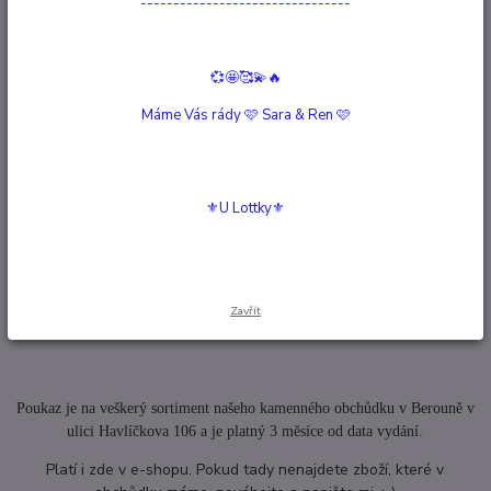
--------------------------------
Kompletní specifikace
Hodnocení
0
💞🤩🥰💫🔥
Máme Vás rády 🩷 Sara & Ren 🩷
Komentáře
0
Kompletní specifikace
⚜️U Lottky⚜️
Rádi by jste obdarovali Vaše blízké něčím z našeho obchůdku, ale nejste si
jisti, co by jim udělalo největší radost?
Dárkový Poukaz
V tom případě je tento
to pravé ♥
Zavřít
Poukaz je na veškerý sortiment našeho kamenného obchůdku v Berouně v
ulici Havlíčkova 106 a je platný 3 měsíce od data vydání.
Platí i zde v e-shopu. Pokud tady nenajdete zboží, které v