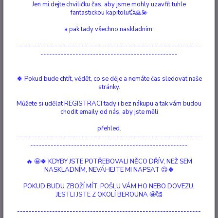
Jen mi dejte chviličku čas, aby jsme mohly uzavřít tuhle
fantastickou kapitolu💞🙏💫
Ohodnotit produkt
a pak tady všechno naskladním.
Rádi by jste obdarovali Vaše blízké něčím z našeho obchůdku, ale nejste
---------------------------------------------------------------
si jisti, co by jim udělalo největší radost? V tom případě je tento Dárkový
-----------------------------------------------
Poukaz to pravé ♥ Poukaz je na veškerý sortiment našeho kamenného
obchůdku v Berouně v ulici Havlíčkova 106 a je platný 3 měsíce od data
vydání. Pla...
celý popis
🍀 Pokud bude chtít, vědět, co se děje a nemáte čas sledovat naše
stránky.
Dostupnost
Skladem 8 ks
Můžete si udělat REGISTRACI tady i bez nákupu a tak vám budou
chodit emaily od nás, aby jste měli
Nejsme plátci DPH
přehled.
---------------------------------------------------------------
300 Kč
------------------------------------------------------
/
ks
Přidat do košíku
🔥 🤩🍀 KDYBY JSTE POTŘEBOVALI NĚCO DŘÍV, NEŽ SEM
NASKLADNÍM, NEVÁHEJTE MI NAPSAT 😉🍀
POKUD BUDU ZBOŽÍ MÍT, POŠLU VÁM HO NEBO DOVEZU,
Číslo produktu:
001
JESTLI JSTE Z OKOLÍ BEROUNA 🤩🥰
Hlídat cenu / dostupnost
---------------------------------------------------------------