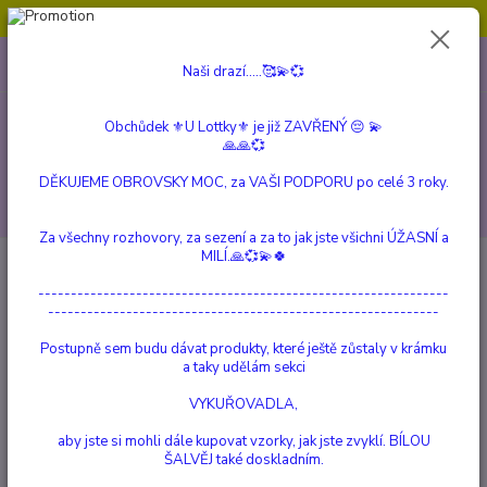
Obchůdek ⚜️U Lottky⚜️ je již ZAVŘENÝ 😔💫💞
0
ks
604 799 149
CZK
Naši drazí.....🥰💫💞
za
0 Kč
(Po-Pá, 10:00-15:00 hod.)
Obchůdek ⚜️U Lottky⚜️ je již ZAVŘENÝ 😔 💫
Menu
🙏🙏💞
DĚKUJEME OBROVSKY MOC, za VAŠI PODPORU po celé 3 roky.
Hledat
Za všechny rozhovory, za sezení a za to jak jste všichni ÚŽASNÍ a
MILÍ.🙏💞💫🍀
Úvod
SVÍČKY ze SÓJOVÉHO VOSKU
Dortíky
Čokoláda
---------------------------------------------------------------
Čokoláda
------------------------------------------------------------
Postupně sem budu dávat produkty, které ještě zůstaly v krámku
TOP produkt
a taky udělám sekci
VYKUŘOVADLA,
aby jste si mohli dále kupovat vzorky, jak jste zvyklí. BÍLOU
ŠALVĚJ také doskladním.