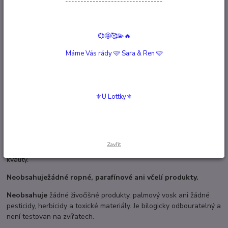
--------------------------------
Kompletní specifikace
💞🤩🥰💫🔥
Hodnocení
0
Máme Vás rády 🩷 Sara & Ren 🩷
Komentáře
0
Kompletní specifikace
⚜️U Lottky⚜️
Ručně vyrobený z 100% přírodního sojového vosku Nature Wax a
vůní Čokolády.
Sojový vosk Nature Wax je 100% rostlinný, vyrobený z kvalitních
Zavřít
vypěstovaných 100 % čistých sojových bobů v USA s certifikátem
kvality.
Neobsahuje
žádné ropné, parafínové ani včelí produkty.
Neobsahuje
žádné živočišné produkty, palmový vosk ani žádné
pesticidy, herbicidy a toxické materiály. Je bilogicky odbouratelný a
není testovan na zvířatech.