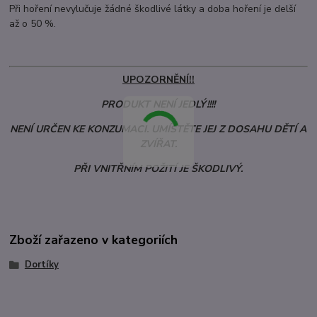
Při hoření nevylučuje žádné škodlivé látky a doba hoření je delší
až o 50 %.
UPOZORNĚNÍ!!
PRODUKT NENÍ JEDLÝ!!!!
NENÍ URČEN KE KONZUMACI. UMÍSTĚTE JEJ Z DOSAHU DĚTÍ A
ZVÍŘAT.
PŘI VNITŘNÍM POŽITÍ JE ŠKODLIVÝ.
Zboží zařazeno v kategoriích
Dortíky