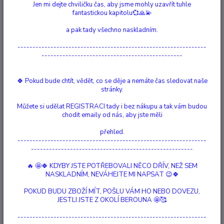
Jen mi dejte chviličku čas, aby jsme mohly uzavřít tuhle
fantastickou kapitolu💞🙏💫
Ohodnotit produkt
a pak tady všechno naskladním.
Ručně vyrobený z 100% přírodního sojového vosku Nature Wax a vůní
---------------------------------------------------------------
Čokolády. Sojový vosk Nature Wax je 100% rostlinný, vyrobený z
-----------------------------------------------
kvalitních vypěstovaných 100 % čistých sojových bobů v USA s
certifikátem kvality. Neobsahuježádné ropné, parafínové ani včelí
produkty. Neobsahuje žádné živočišné produkt...
celý popis
🍀 Pokud bude chtít, vědět, co se děje a nemáte čas sledovat naše
stránky.
Dostupnost
Vyprodáno
Můžete si udělat REGISTRACI tady i bez nákupu a tak vám budou
chodit emaily od nás, aby jste měli
Nejsme plátci DPH
přehled.
---------------------------------------------------------------
358 Kč
------------------------------------------------------
/
ks
Momentálně není k dispozici
🔥 🤩🍀 KDYBY JSTE POTŘEBOVALI NĚCO DŘÍV, NEŽ SEM
NASKLADNÍM, NEVÁHEJTE MI NAPSAT 😉🍀
Číslo produktu:
2031
POKUD BUDU ZBOŽÍ MÍT, POŠLU VÁM HO NEBO DOVEZU,
Materiál:
sójový vosk, vonný olej, bavlněný knot
JESTLI JSTE Z OKOLÍ BEROUNA 🤩🥰
objem:
270 ml
Hlídat cenu / dostupnost
---------------------------------------------------------------