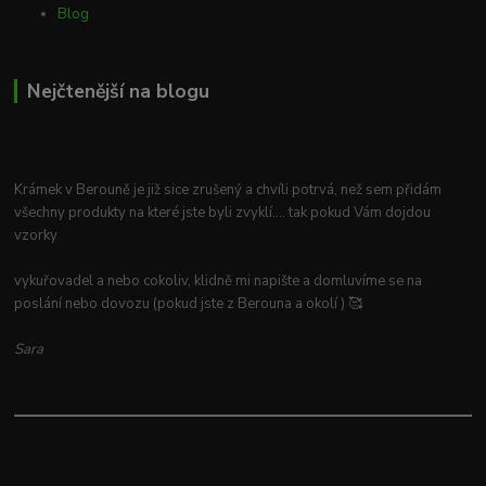
Blog
Nejčtenější na blogu
Krámek v Berouně je již sice zrušený a chvíli potrvá, než sem přidám
všechny produkty na které jste byli zvyklí.... tak pokud Vám dojdou
vzorky
vykuřovadel a nebo cokoliv, klidně mi napište a domluvíme se na
poslání nebo dovozu (pokud jste z Berouna a okolí ) 🥰
Sara