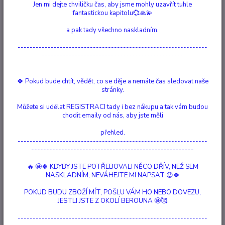
Jen mi dejte chviličku čas, aby jsme mohly uzavřít tuhle
fantastickou kapitolu💞🙏💫
a pak tady všechno naskladním.
---------------------------------------------------------------
-----------------------------------------------
🍀 Pokud bude chtít, vědět, co se děje a nemáte čas sledovat naše
stránky.
Můžete si udělat REGISTRACI tady i bez nákupu a tak vám budou
chodit emaily od nás, aby jste měli
přehled.
---------------------------------------------------------------
------------------------------------------------------
🔥 🤩🍀 KDYBY JSTE POTŘEBOVALI NĚCO DŘÍV, NEŽ SEM
NASKLADNÍM, NEVÁHEJTE MI NAPSAT 😉🍀
POKUD BUDU ZBOŽÍ MÍT, POŠLU VÁM HO NEBO DOVEZU,
JESTLI JSTE Z OKOLÍ BEROUNA 🤩🥰
Ohodnotit produkt
---------------------------------------------------------------