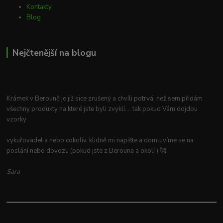
Kontakty
Blog
Nejčtenější na blogu
Krámek v Berouně je již sice zrušený a chvíli potrvá, než sem přidám
všechny produkty na které jste byli zvyklí.... tak pokud Vám dojdou
vzorky
vykuřovadel a nebo cokoliv, klidně mi napište a domluvíme se na
poslání nebo dovozu (pokud jste z Berouna a okolí ) 🥰
Sara