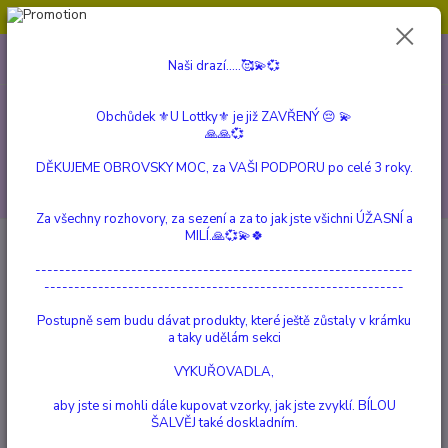
Obchůdek ⚜️U Lottky⚜️ je již ZAVŘENÝ 😔💫💞
0
ks
604 799 149
CZK
Naši drazí.....🥰💫💞
za
0 Kč
(Po-Pá, 10:00-15:00 hod.)
Obchůdek ⚜️U Lottky⚜️ je již ZAVŘENÝ 😔 💫
Menu
🙏🙏💞
DĚKUJEME OBROVSKY MOC, za VAŠI PODPORU po celé 3 roky.
Hledat
Za všechny rozhovory, za sezení a za to jak jste všichni ÚŽASNÍ a
MILÍ.🙏💞💫🍀
Úvod
NEUROKÓDY
BOOST
---------------------------------------------------------------
BOOST
------------------------------------------------------------
Postupně sem budu dávat produkty, které ještě zůstaly v krámku
TOP produkt
a taky udělám sekci
VYKUŘOVADLA,
aby jste si mohli dále kupovat vzorky, jak jste zvyklí. BÍLOU
ŠALVĚJ také doskladním.